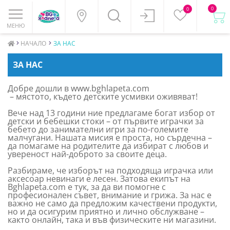
0
0
МЕНЮ
НАЧАЛО
ЗА НАС
ЗА НАС
Добре дошли в www.bghlapeta.com
– мястото, където детските усмивки оживяват!
Вече над 13 години ние предлагаме богат избор от
детски и бебешки стоки – от първите играчки за
бебето до занимателни игри за по-големите
малчугани. Нашата мисия е проста, но сърдечна –
да помагаме на родителите да избират с любов и
увереност най-доброто за своите деца.
Разбираме, че изборът на подходяща играчка или
аксесоар невинаги е лесен. Затова екипът на
Bghlapeta.com е тук, за да ви помогне с
професионален съвет, внимание и грижа. За нас е
важно не само да предложим качествени продукти,
но и да осигурим приятно и лично обслужване –
както онлайн, така и във физическите ни магазини.