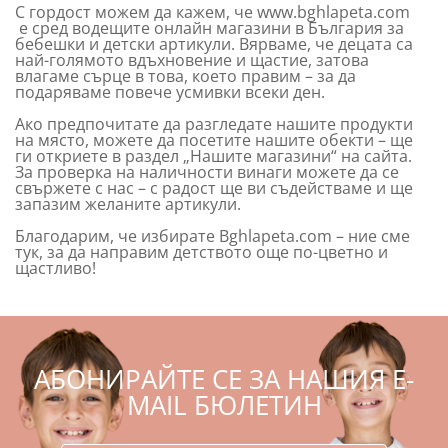
С гордост можем да кажем, че www.bghlapeta.com
е сред водещите онлайн магазини в България за
бебешки и детски артикули. Вярваме, че децата са
най-голямото вдъхновение и щастие, затова
влагаме сърце в това, което правим – за да
подаряваме повече усмивки всеки ден.
Ако предпочитате да разгледате нашите продукти
на място, можете да посетите нашите обекти – ще
ги откриете в раздел „Нашите магазини“ на сайта.
За проверка на наличности винаги можете да се
свържете с нас – с радост ще ви съдействаме и ще
запазим желаните артикули.
Благодарим, че избирате Bghlapeta.com – ние сме
тук, за да направим детството още по-цветно и
щастливо!
АБОНИРАЙТЕ СЕ ЗА НАШИЯ E-
MAIL БЮЛЕТИН