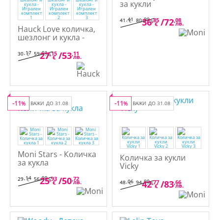
за кукли
,41
,99
36
,85
/
72
,08
41
80
€
лв.
лв.
€
Hauck Love количка,
шезлонг и кукла -
Игрален комплект
,17
,01
27
,15
/
53
,11
30
59
€
лв.
лв.
€
-11
-11
%
ВАЖИ ДО 31.08
%
ВАЖИ ДО 31.08
Moni Stars - Количка
Количка за кукли
за кукла
Vicky
,14
,99
25
,93
/
50
,72
29
56
€
лв.
,06
,00
лв.
42
,77
/
83
,66
€
48
94
€
лв.
лв.
€