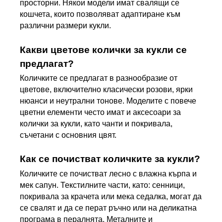
просторни. Някои модели имат свалящи се 
кошчета, които позволяват адаптиране към 
различни размери кукли.
Какви цветове колички за кукли се 
предлагат?
Количките се предлагат в разнообразие от 
цветове, включително класически розови, ярки 
нюанси и неутрални тонове. Моделите с повече 
цветни елементи често имат и аксесоари за 
колички за кукли, като чанти и покривала, 
съчетани с основния цвят.
Как се почистват количките за кукли?
Количките се почистват лесно с влажна кърпа и 
мек сапун. Текстилните части, като: сенници, 
покривала за крачета или мека седалка, могат да 
се свалят и да се перат ръчно или на деликатна 
програма в пералнята. Металните и 