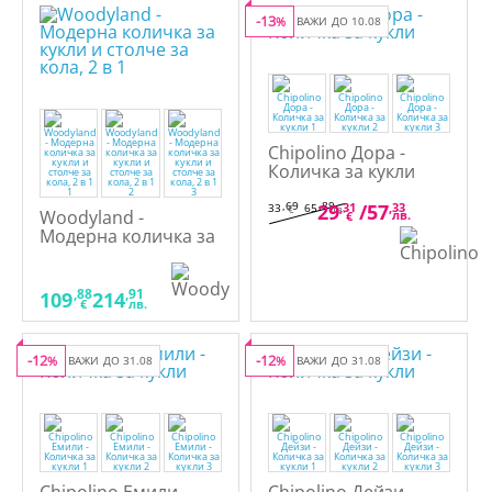
-13
%
ВАЖИ ДО 10.08
Chipolino Дора -
Количка за кукли
,69
,89
29
,31
/
57
,33
33
65
€
лв.
Woodyland -
лв.
€
Модерна количка за
кукли и столче за
кола, 2 в 1
,88
,91
109
214
€
лв.
-12
-12
%
ВАЖИ ДО 31.08
%
ВАЖИ ДО 31.08