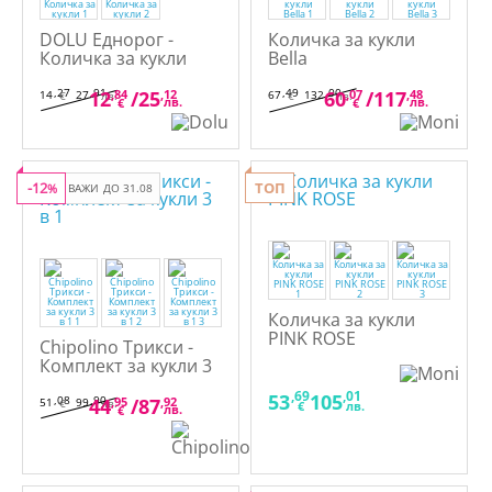
DOLU Еднорог -
Количка за кукли
Количка за кукли
Bella
,27
,91
,49
,00
12
,84
/
25
,12
60
,07
/
117
,48
14
27
67
132
€
лв.
€
лв.
лв.
лв.
€
€
-12
ТОП
%
ВАЖИ ДО 31.08
Количка за кукли
PINK ROSE
Chipolino Трикси -
Комплект за кукли 3
в 1
,69
,01
53
105
,08
,90
44
,95
/
87
,92
51
99
€
лв.
€
лв.
лв.
€