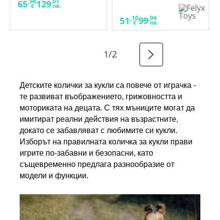
чанта, одеяло и
,96
,01
65
129
€
лв.
възглавница сиво/
розова
,10
,94
51
99
€
лв.
1
/
2
Детските колички за кукли са повече от играчка - 
те развиват въображението, грижовността и 
моториката на децата. С тях мъниците могат да 
имитират реални действия на възрастните, 
докато се забавляват с любимите си кукли. 
Изборът на правилната количка за кукли прави 
игрите по-забавни и безопасни, като 
същевременно предлага разнообразие от 
модели и функции.