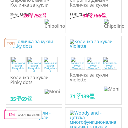
Chipolino Емили -
Chipolino Дейзи -
Количка за кукли
Количка за кукли
,63
,91
,81
,91
26
,95
/
52
,72
34
,15
/
66
,80
30
59
38
75
€
лв.
€
лв.
лв.
лв.
€
€
ТОП
Количка за кукли
Количка за кукли
Violette
Pinky dots
,07
,00
71
139
,28
,00
€
лв.
35
69
€
лв.
-12
%
ВАЖИ ДО 31.08