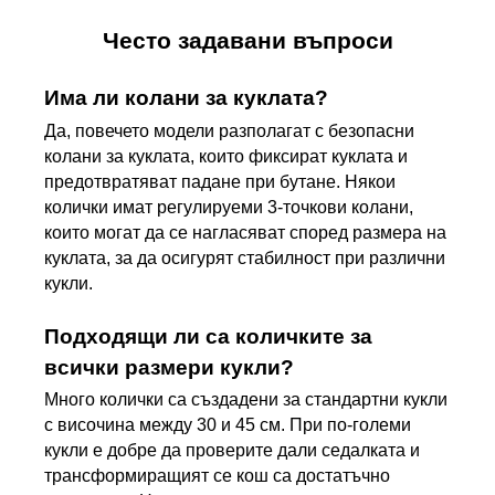
Често задавани въпроси
Има ли колани за куклата?
Да, повечето модели разполагат с безопасни 
колани за куклата, които фиксират куклата и 
предотвратяват падане при бутане. Някои 
колички имат регулируеми 3-точкови колани, 
които могат да се нагласяват според размера на 
куклата, за да осигурят стабилност при различни 
кукли.
Подходящи ли са количките за 
всички размери кукли?
Много колички са създадени за стандартни кукли 
с височина между 30 и 45 см. При по-големи 
кукли е добре да проверите дали седалката и 
трансформиращият се кош са достатъчно 