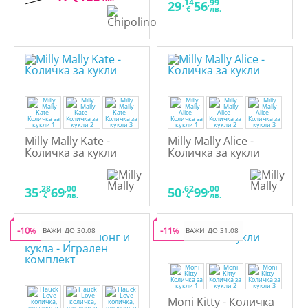
,14
,99
29
56
€
лв.
Milly Mally Kate -
Milly Mally Alice -
Количка за кукли
Количка за кукли
,28
,00
,62
,00
35
69
50
99
€
лв.
€
лв.
-10
-11
%
ВАЖИ ДО 30.08
%
ВАЖИ ДО 31.08
Moni Kitty - Количка