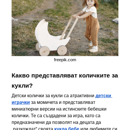
freepik.com
Какво представляват количките за 
кукли?
Детски колички за кукли са атрактивни 
детски 
играчки
 за момичета и представляват 
миниатюрни версии на истинските бебешки 
колички. Те са създадени за игра, като са 
предназначени да позволят на децата да 
„разхождат“ своята 
кукла
бебе
 или любимите си 