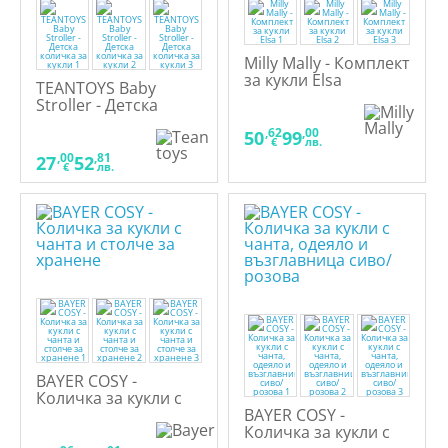
Milly Mally - Комплект
за кукли Elsa
TEANTOYS Baby
Stroller - Детска
количка за кукли
,62
,00
50
99
€
лв.
,00
,81
27
52
€
лв.
BAYER COSY -
Количка за кукли с
чанта и столче за
BAYER COSY -
хранене
Количка за кукли с