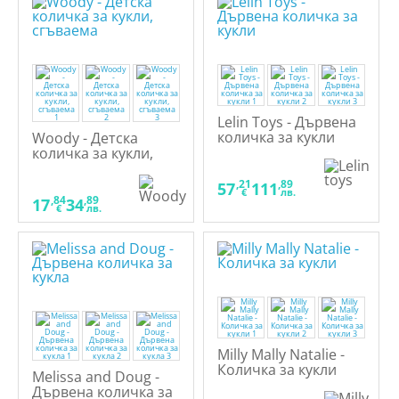
Lelin Toys - Дървена
количка за кукли
Woody - Детска
количка за кукли,
сгъваема
,21
,89
57
111
€
лв.
,84
,89
17
34
€
лв.
Milly Mally Natalie -
Количка за кукли
Melissa and Doug -
Дървена количка за