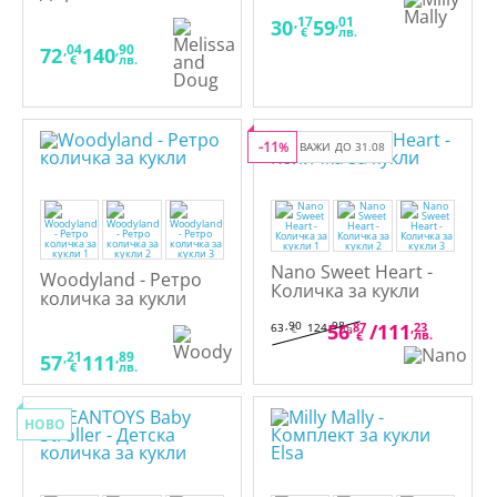
кукла
,17
,01
30
59
€
лв.
,04
,90
72
140
€
лв.
-11
%
ВАЖИ ДО 31.08
Nano Sweet Heart -
Woodyland - Ретро
Количка за кукли
количка за кукли
,90
,98
56
,87
/
111
,23
63
124
€
лв.
лв.
€
,21
,89
57
111
€
лв.
НОВО