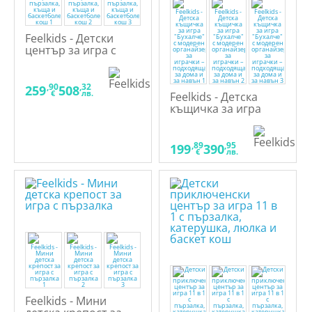
Feelkids - Детски
център за игра с
пързалка, къща и
баскетболен кош
,90
,32
259
508
€
лв.
Feelkids - Детска
къщичка за игра
"Бухалче" с модерен
органайзер за
играчки –
,89
,95
199
390
€
лв.
подходяща за дома
и за навън
Feelkids - Мини