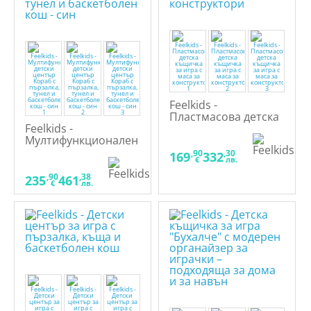
Feelkids -
Пластмасова детска
Feelkids -
къщичка за игра с
Мултифункционален
маса за
детски център
конструктори
,90
,30
169
332
€
лв.
Кораб с пързалка,
тунел и баскетболен
,90
,38
235
461
€
лв.
кош - син