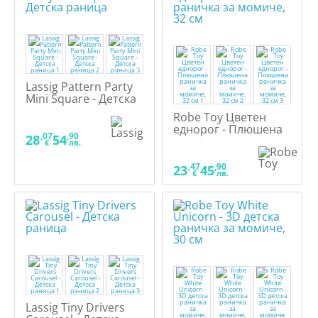
Lassig Pattern Party
Mini Squarе - Детска
раница
Robe Toy Цветен
еднорог - Плюшена
,07
,90
28
54
раничка за момиче,
€
лв.
32 см
,47
,90
23
45
€
лв.
Lassig Tiny Drivers