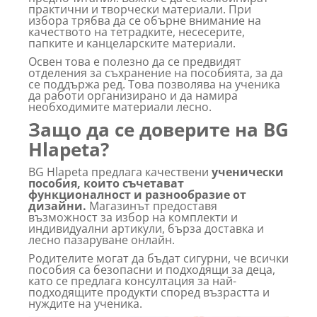
практични и творчески материали. При
избора трябва да се обърне внимание на
качеството на тетрадките, несесерите,
папките и канцеларските материали.
Освен това е полезно да се предвидят
отделения за съхранение на пособията, за да
се поддържа ред. Това позволява на ученика
да работи организирано и да намира
необходимите материали лесно.
Защо да се доверите на BG
Hlapeta?
BG Hlapeta предлага качествени
ученически
пособия, които съчетават
функционалност и разнообразие от
дизайни.
Магазинът предоставя
възможност за избор на комплекти и
индивидуални артикули, бърза доставка и
лесно пазаруване онлайн.
Родителите могат да бъдат сигурни, че всички
пособия са безопасни и подходящи за деца,
като се предлага консултация за най-
подходящите продукти според възрастта и
нуждите на ученика.