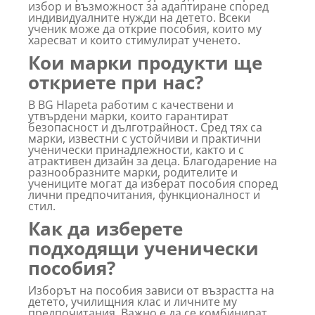
избор и възможност за адаптиране според
индивидуалните нужди на детето. Всеки
ученик може да открие пособия, които му
харесват и които стимулират ученето.
Кои марки продукти ще
откриете при нас?
В BG Hlapeta работим с качествени и
утвърдени марки, които гарантират
безопасност и дълготрайност. Сред тях са
марки, известни с устойчиви и практични
ученически принадлежности, както и с
атрактивен дизайн за деца. Благодарение на
разнообразните марки, родителите и
учениците могат да изберат пособия според
лични предпочитания, функционалност и
стил.
Как да изберете
подходящи ученически
пособия?
Изборът на пособия зависи от възрастта на
детето, училищния клас и личните му
предпочитания. Важно е да се комбинират