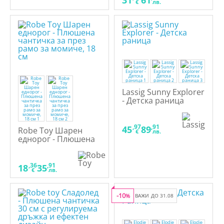
31
61
€
лв.
Lassig Sunny Explorer
- Детска раница
,97
,91
45
89
Robe Toy Шарен
€
лв.
еднорог - Плюшена
чантичка за през
рамо за момиче, 18
см
,36
,91
18
35
€
лв.
-10
%
ВАЖИ ДО 31.08