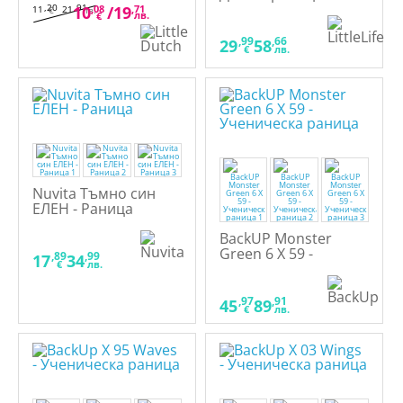
,20
,91
10
,08
/
19
,71
11
21
€
лв.
лв.
€
,99
,66
29
58
€
лв.
Nuvita Тъмно син
ЕЛЕН - Раница
BackUP Monster
Green 6 X 59 -
,89
,99
17
34
€
лв.
Ученическа раница
,97
,91
45
89
€
лв.