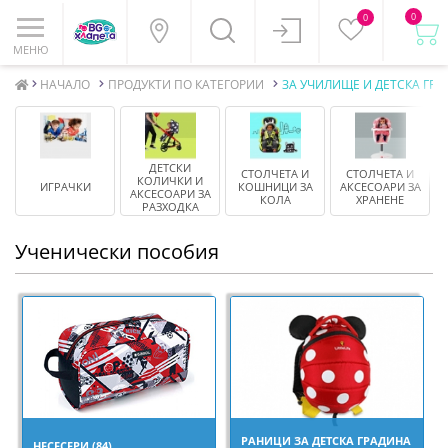
0
0
МЕНЮ
НАЧАЛО
ПРОДУКТИ ПО КАТЕГОРИИ
ЗА УЧИЛИЩЕ И ДЕТСКА ГР
ДЕТСКИ
СТОЛЧЕТА И
СТОЛЧЕТА И
К
КОЛИЧКИ И
ИГРАЧКИ
КОШНИЦИ ЗА
АКСЕСОАРИ ЗА
И
АКСЕСОАРИ ЗА
КОЛА
ХРАНЕНЕ
РАЗХОДКА
Ученически пособия
РАНИЦИ ЗА ДЕТСКА ГРАДИНА
НЕСЕСЕРИ (84)