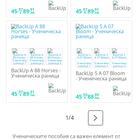
,97
,91
,97
,91
45
89
45
89
€
лв.
€
лв.
BackUp A 88 Horses -
BackUp 5 А 07 Bloom
Ученическа раница
- Ученическа раница
,97
,91
45
89
,50
,99
€
лв.
45
88
€
лв.
1
/
4
Ученическите пособия са важен елемент от