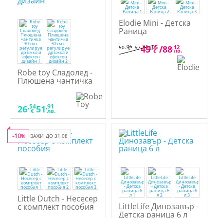
Elodie Mini - Детска
Раница
,06
,91
45
,05
/
88
,12
50
97
€
лв.
лв.
€
Robe toy Сладолед -
Плюшена чантичка
30 см с регулируема
дръжка и ефектен
дизайн
,54
,91
26
51
€
лв.
-10
%
ВАЖИ ДО 31.08
Little Dutch - Несесер
LittleLife Динозавър -
с комплект пособия
Детска раница 6 л