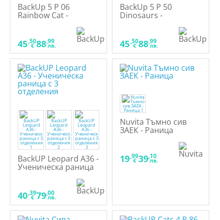
BackUp 5 P 06
BackUp 5 P 50
Rainbow Cat -
Dinosaurs -
Ученическа раница
Ученическа раница
,50
,99
,50
,99
45
88
45
88
€
лв.
€
лв.
Nuvita Тъмно сив
ЗАЕК - Раница
,99
,10
19
39
BackUP Leopard A36 -
€
лв.
Ученическа раница
с 3 отделения
,39
,00
40
79
€
лв.