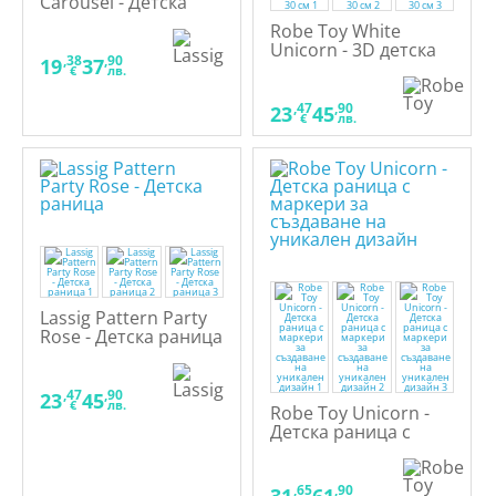
Carousel - Детска
раница
Robe Toy White
Unicorn - 3D детска
,38
,90
19
37
раничка за момиче,
€
лв.
30 см
,47
,90
23
45
€
лв.
Lassig Pattern Party
Rose - Детска раница
,47
,90
23
45
€
лв.
Robe Toy Unicorn -
Детска раница с
маркери за
създаване на
уникален дизайн
,65
,90