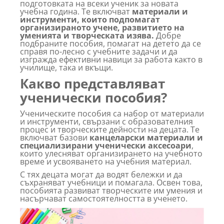
подготовката на всеки ученик за новата
учебна година. Те включват
материали и
инструменти, които подпомагат
организираното учене, развитието на
уменията и творческата изява.
Добре
подбраните пособия, помагат на детето да се
справя по-лесно с учебните задачи и да
изгражда ефективни навици за работа както в
училище, така и вкъщи.
Какво представляват
ученически пособия?
Ученическите пособия са набор от материали
и инструменти, свързани с образователния
процес и творческите дейности на децата. Те
включват базови
канцеларски материали и
специализирани ученически аксесоари
,
които улесняват организирането на учебното
време и усвояването на учебния материал.
С тях децата могат да водят бележки и да
съхраняват учебници и помагала. Освен това,
пособията развиват творческите им умения и
насърчават самостоятелността в ученето.