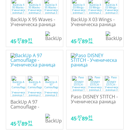
BackUp X 95 Waves -
BackUp X 03 Wings -
Ученическа раница
Ученическа раница
,97
,91
,97
,91
45
89
45
89
€
лв.
€
лв.
Paso DISNEY STITCH -
Ученическа раница
BackUp A 97
Camouflage -
Ученическа раница
,97
,91
45
89
€
лв.
,97
,91
45
89
€
лв.