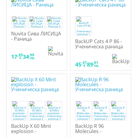
Nuvita Сива ЛИСИЦА
- Раница
BackUP Cats 4 P 86 -
Ученическа раница
,89
,99
17
34
€
лв.
,97
,91
45
89
€
лв.
BackUp X 60 Mint
BackUp R 96
explosion -
Molecules -
Ученическа раница
Ученическа раница