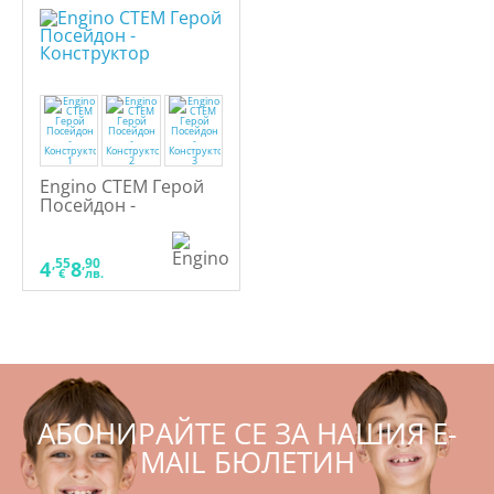
Engino СТЕМ Герой
Посейдон -
Конструктор
,55
,90
4
8
€
лв.
АБОНИРАЙТЕ СЕ ЗА НАШИЯ E-
MAIL БЮЛЕТИН