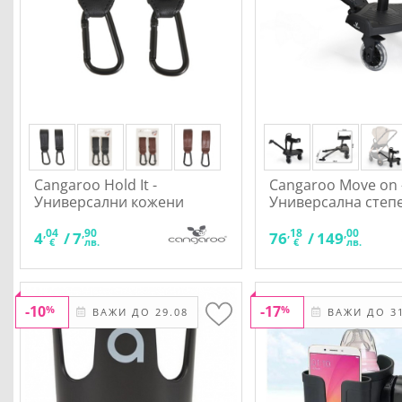
Cangaroo Hold It -
Cangaroo Move on 
Универсални кожени
Универсална степе
закачалки
седалка
,04
,90
,18
,00
4
/
7
76
/
149
€
лв.
€
лв.
-10
-17
%
%
ВАЖИ ДО 29.08
ВАЖИ ДО 31