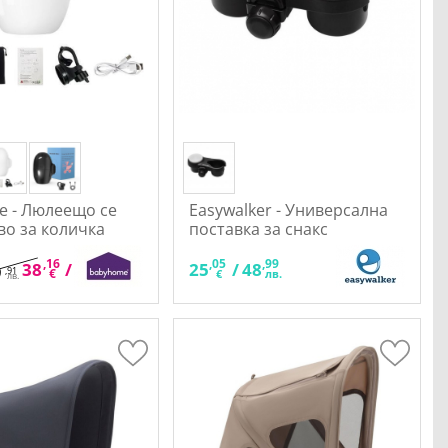
 - Люлеещо се
Easywalker - Универсална
во за количка
поставка за снакс
,16
,62
,05
,99
38
/
74
25
/
48
9
,91
€
лв.
€
лв.
лв.