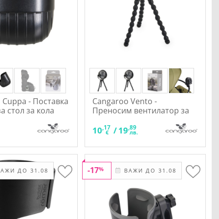
 Cuppa - Поставка
Cangaroo Vento -
а стол за кола
Преносим вентилатор за
количка
,17
,89
10
/
19
.
€
лв.
-17
%
АЖИ ДО 31.08
ВАЖИ ДО 31.08