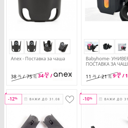
Anex - Поставка за чаша
Babyhome- УНИВЕ
ПОСТАВКА ЗА ЧАШ
ТЕЛЕФОН 2В1
,52
,51
,30
34
/
67
9
/
1
38
/
75
11
/
21
,35
,01
,20
,91
€
лв.
€
€
лв.
€
лв.
-12
-10
%
%
ВАЖИ ДО 31.08
ВАЖИ ДО 31