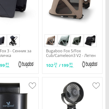
Fox 3 - Сенник за
Bugaboo Fox 5/Fox
оличка
Cub/Cameleon3 V2 - Летен
сенник Breezy за количка
,91
,21
,91
199
102
/
199
лв.
€
лв.