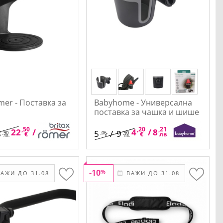
mer - Поставка за
Babyhome - Универсална
поставка за чашка и шише
,50
,01
,20
,21
22
/
44
4
/
8
8
5
/
9
,90
,06
,90
€
лв.
€
лв.
лв.
€
лв.
-10
%
АЖИ ДО 31.08
ВАЖИ ДО 31.08