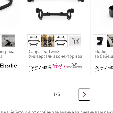
реграда
Cangaroo TwinX -
Elodie - 
ка
Универсални конектори за
за бебеш
бебешка количка
,20
,71
,64
70
17
/
34
19
/
38
26
/
5
,90
,92
,02
лв.
€
лв.
€
лв.
€
1
/
5
 на бебето и е от особено значение за дневния му режи