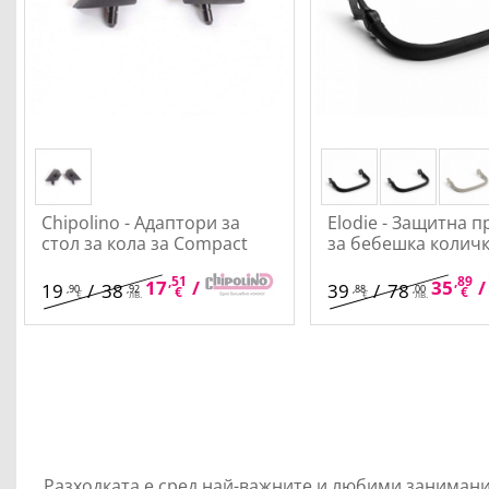
Chipolino - Адаптори за
Elodie - Защитна п
стол за кола за Compact
за бебешка колич
,51
,25
,89
17
/
34
35
/
19
/
38
39
/
78
,90
,92
,88
,00
€
лв.
€
€
лв.
€
лв.
Разходката е сред най-важните и любими занимания