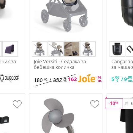
нник за
Joie Versiti - Седалка за
Cangaroo
бебешка количка
за чаша з
,00
,84
,06
,90
162
/
316
5
/
9
180
/
352
,00
,05
€
лв.
€
лв
€
лв.
-10
%
В