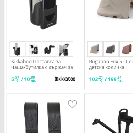
Kikkaboo Поставка за
Bugaboo Fox 5 - Се
чаша/бутилка с държач за
детска количка
телефон
,57
,89
,21
,91
5
/
10
102
/
199
€
лв.
€
лв.