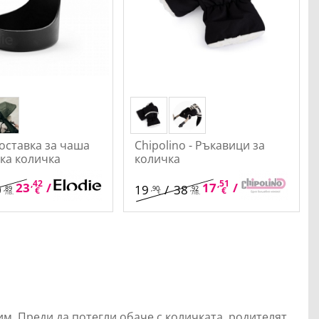
Поставка за чаша
Chipolino - Ръкавици за
ка количка
количка
,42
,80
,51
,25
23
/
45
17
/
34
0
19
/
38
,89
,90
,92
€
лв.
€
лв.
лв.
€
лв.
м. Преди да потегли обаче с количката, родителят