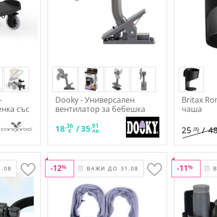
-
Dooky - Универсален
Britax Ro
нка със
вентилатор за бебешка
чаша
количка, кошара и стол за
,36
,91
кола
18
/
35
25
/
4
,00
€
лв.
€
-12
-11
%
%
.08
ВАЖИ ДО 31.08
В