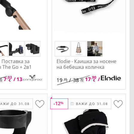
 Поставка за
Elodie - Каишка за носене
n The Go + 2в1
на бебешка количка
,03
,75
,90
,01
7
/
13
17
/
35
19
/
38
45
,89
,90
€
лв.
€
лв.
лв.
€
лв.
-12
%
АЖИ ДО 31.08
ВАЖИ ДО 31.08