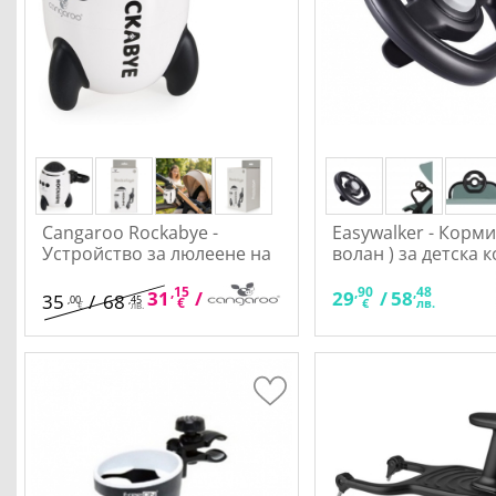
Cangaroo Rockabye -
Easywalker - Корми
Устройство за люлеене на
волан ) за детска 
количка
,15
,92
,90
,48
31
/
60
29
/
58
35
/
68
,00
,45
€
лв.
€
лв.
€
лв.