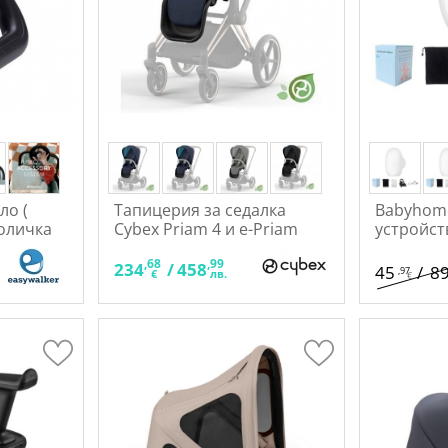
ло (
Тапицерия за седалка
Babyhome
количка
Cybex Priam 4 и e-Priam
устройст
Seat pack Lux Eco
,68
,99
234
/
458
45
/
8
,97
€
лв.
€