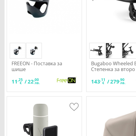
FREEON - Поставка за
Bugaboo Wheeled B
шише
Степенка за второ
седалка NEW
,25
,00
,11
,90
11
/
22
143
/
279
€
лв.
€
лв.