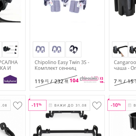
РСАЛНА
Chipolino Easy Twin 3S -
Cangaroo
КА И
Комплект сенниц
чаша - O
,18
,78
,93
8
104
/
204
119
/
232
7
/
15
,07
,88
,90
,
лв.
€
лв.
€
лв.
€
-11
-10
%
%
.08
ВАЖИ ДО 31.08
В