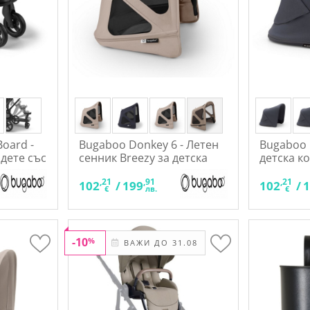
oard -
Bugaboo Donkey 6 - Летен
Bugaboo 
 дете със
сенник Breezy за детска
детска к
количка
,21
,91
,21
102
/
199
102
/
€
лв.
€
-10
%
ВАЖИ ДО 31.08