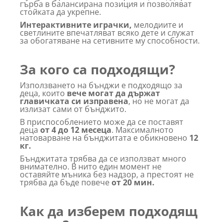
гърба в балансирана позиция и позволяват
стойката да укрепне.
Интерактивните играчки,
мелодиите и
светлините впечатляват всяко дете и служат
за обогатяване на сетивните му способности.
За кого са подходящи?
Използването на бънджи е подходящо за
деца, които
вече могат да държат
главичката си изправена
, но не могат да
излизат сами от бънджито.
В приспособлението може да се поставят
деца
от 4 до 12 месеца
. Максималното
натоварване на бънджитата е обикновено
12
кг.
Бънджитата трябва да се използват много
внимателно. В нито един момент не
оставяйте мъника без надзор, а престоят не
трябва да бъде повече
от 20 мин.
Как да изберем подходящ