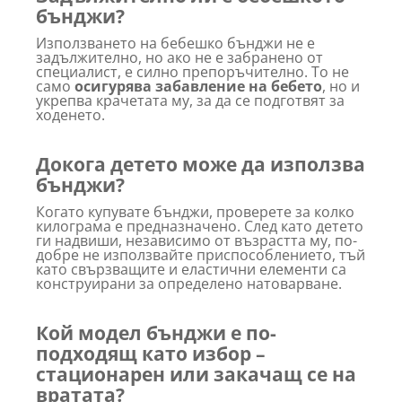
бънджи?
Използването на бебешко бънджи не е
задължително, но ако не е забранено от
специалист, е силно препоръчително. То не
само
осигурява забавление на бебето
, но и
укрепва крачетата му, за да се подготвят за
ходенето.
Докога детето може да използва
бънджи?
Когато купувате бънджи, проверете за колко
килограма е предназначено. След като детето
ги надвиши, независимо от възрастта му, по-
добре не използвайте приспособлението, тъй
като свързващите и еластични елементи са
конструирани за определено натоварване.
Кой модел бънджи е по-
подходящ като избор –
стационарен или закачащ се на
вратата?