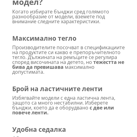
модел?
Когато избирате бънджи сред голямото
разнообразие от модели, вземете под
внимание следните характеристики.
Максимално тегло
Производителите посочват в спецификациите
на продуктите си какво е препоръчителното
тегло. Дължината на ремъците се регулира
според височината на детето, но
тежестта не
бива да превишава
максимално
допустимата.
Брой на ластичните ленти
Избягвайте модели с една ластична лента,
защото са много нестабилни. Изберете
бънджи, което да е оборудвано
с две или
повече ленти.
Удобна седалка