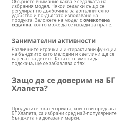
Обърнете внимание каква е седалката на
избрания модел. Някои седалки също се
регулират по дълбочина за допълнително
удобство и по-дългото използване на
продукта. Заложете на модел с
омекотена
седалка
, която може да се извади за пране.
Занимателни активности
Различните играчки и интерактивни функции
на бънджито като мелодии и светлини ще се
харесат на детето. Когато се умори да
подскача, ще се забавлява с тях.
Защо да се доверим на БГ
Хлапета?
Продуктите в категорията, които ви предлага
БГ Хлапета, са избрани сред най-популярните
бънджита на доказани марки.