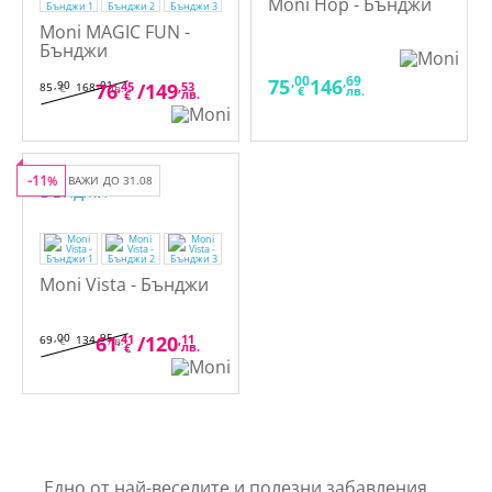
Moni Hop - Бънджи
Moni MAGIC FUN -
Бънджи
,00
,69
75
146
,90
,01
76
,45
/
149
,53
85
168
€
лв.
€
лв.
лв.
€
-11
%
ВАЖИ ДО 31.08
Moni Vista - Бънджи
,00
,95
61
,41
/
120
,11
69
134
€
лв.
лв.
€
Едно от най-веселите и полезни забавления