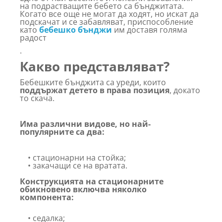
на подрастващите бебето са бънджитата.
Когато все още не могат да ходят, но искат да
подскачат и се забавляват, приспособление
като
бебешко бънджи
им доставя голяма
радост
.
Какво представляват?
Бебешките бънджита са уреди, които
поддържат детето в права позиция
, докато
то скача.
Има различни видове, но най-
популярните са два:
• стационарни на стойка;
• закачащи се на вратата.
Конструкцията на стационарните
обикновено включва няколко
компонента:
• седалка;