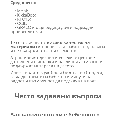
Сред които:
• Moni;
• KikkaBoo;
• RTOYS;
• OCIE;
• GRACO и още редица други надеждни
производители.
Те се отличават с
високо качество на
материалите
, прецизна изработка, здравина
и не съдържат опасни елементи.
Атрактивният дизайн и веселите цветове,
допълнени с играчки и различни активности,
поддържат интереса на детето.
Инвестирайте в удобно и безопасно бънджи,
за да доставите на бебето си минути на
радост и възможност да подскача на воля.
Често задавани въпроси
Задължително ли е бебешкото