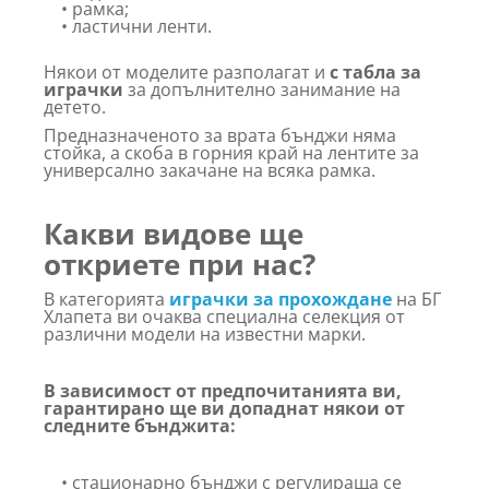
• рамка;
• ластични ленти.
Някои от моделите разполагат и
с табла за
играчки
за допълнително занимание на
детето.
Предназначеното за врата бънджи няма
стойка, а скоба в горния край на лентите за
универсално закачане на всяка рамка.
Какви видове ще
откриете при нас?
В категорията
играчки за прохождане
на БГ
Хлапета ви очаква специална селекция от
различни модели на известни марки.
В зависимост от предпочитанията ви,
гарантирано ще ви допаднат някои от
следните бънджита:
• стационарно бънджи с регулираща се