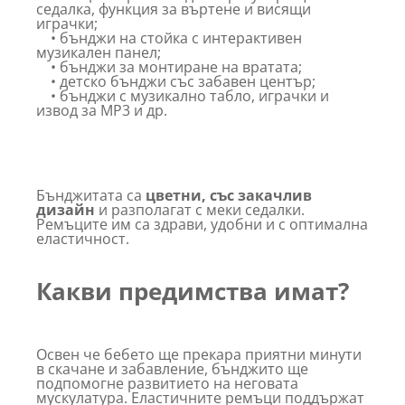
седалка, функция за въртене и висящи
играчки;
• бънджи на стойка с интерактивен
музикален панел;
• бънджи за монтиране на вратата;
• детско бънджи със забавен център;
• бънджи с музикално табло, играчки и
извод за МР3 и др.
Бънджитата са
цветни, със закачлив
дизайн
и разполагат с меки седалки.
Ремъците им са здрави, удобни и с оптимална
еластичност.
Какви предимства имат?
Освен че бебето ще прекара приятни минути
в скачане и забавление, бънджито ще
подпомогне развитието на неговата
мускулатура. Еластичните ремъци поддържат