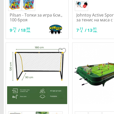
Pilsan - Топки за игра 6см.,
Johntoy Active Spor
100 броя
за тенис на маса с
и мрежа
,71
,99
,11
,91
9
/
18
7
/
13
€
лв.
€
лв.