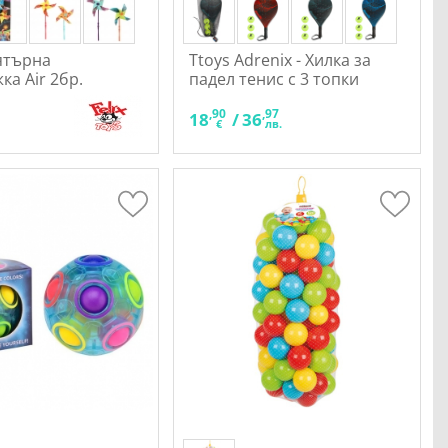
Вятърна
Ttoys Adrenix - Хилка за
ка Air 2бр.
падел тенис с 3 топки
,90
,97
18
/
36
.
€
лв.