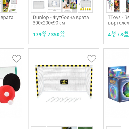
 врата
Dunlop - Футболна врата
TToys - 
300x200x90 см
въртележ
,00
,09
,34
,49
179
/
350
4
/
8
€
лв.
€
лв