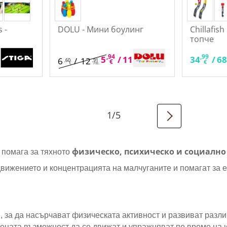
 -
DOLU - Мини боулинг
Chillafish
топче
,94
,62
,99
5
/
11
34
/
6
6
/
12
,60
,91
€
лв.
€
€
лв.
1
/
5
физическо, психическо и социално
 помага за тяхното
движението и концентрацията на малчуганите и помагат за 
 за да насърчават физическата активност и развиват разли
децата възможност да се движат и упражняват по време на и