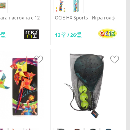
жага настолна с 12
OCIE HX Sports - Игра голф
,99
,50
,40
0
13
/
26
лв.
€
лв.