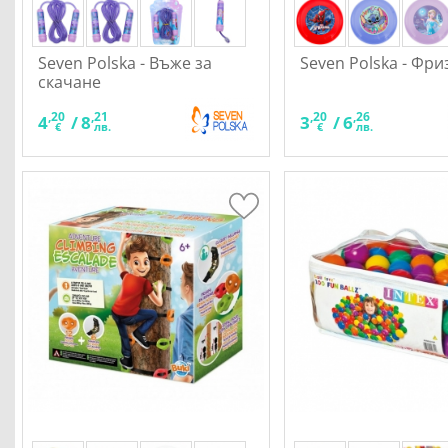
Seven Polska - Въже за
Seven Polska - Фри
скачане
,20
,21
,20
,26
4
/
8
3
/
6
€
лв.
€
лв.