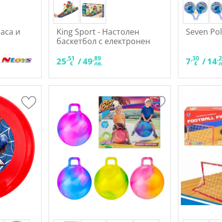
аса и
King Sport - Настолен
Seven Pol
баскетбол с електронен
брояч
,51
,89
,30
,
25
/
49
7
/
14
€
лв.
€
л