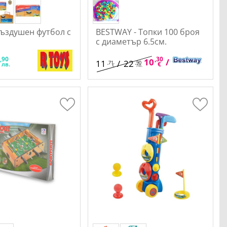
Въздушен футбол с
BESTWAY - Топки 100 броя
с диаметър 6.5см.
,90
,30
,15
1
10
/
20
11
/
22
,71
,90
€
лв.
лв.
€
лв.