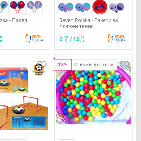
ska - Падел
Seven Polska - Ракети за
плажен тенис
28
,50
,71
6
/
12
в.
€
лв.
-12
%
ВАЖИ ДО 31.08