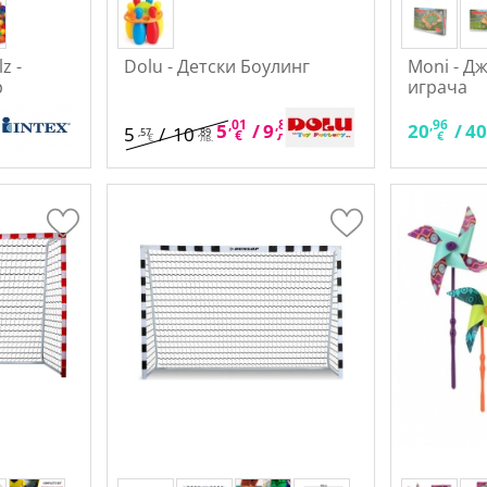
z -
Dolu - Детски Боулинг
Moni - Д
р
играча
,01
,80
,96
5
/
9
20
/
4
5
/
10
,57
,89
€
лв.
€
€
лв.