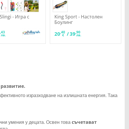
 Slingi - Игра с
King Sport - Настолен
Боулинг
,43
,40
,90
8
20
/
39
лв.
€
лв.
 развитие.
ефективното изразходване на излишната енергия. Така
съчетават
чни умения у децата. Освен това
гра.