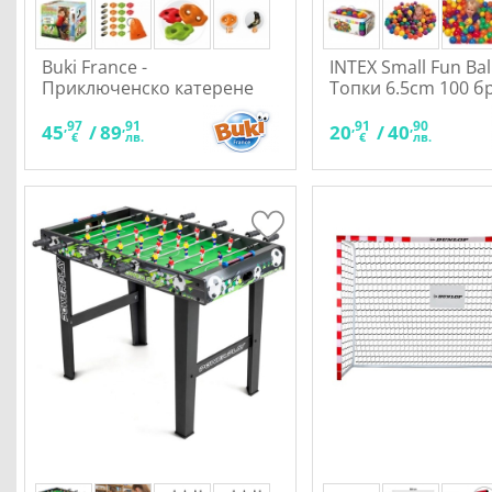
Buki France -
INTEX Small Fun Ball
Приключенско катерене
Топки 6.5cm 100 б
,97
,91
,91
,90
45
/
89
20
/
40
€
лв.
€
лв.