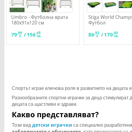
Umbro - Футболна врата
Stiga World Champs
180x91x120 см
Футбол
,99
,45
,92
,00
79
/
156
86
/
170
€
лв.
€
лв.
Спортът играе ключова роля в развитието на децата и
Разнообразните спортни играчки за деца стимулират 
децата са щастливи и здрави.
Какво представляват?
детски играчки
Този вид
са специално разработени,
забавлението с обучението
, като предоставят на 