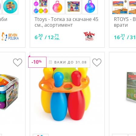
зби
Ttoys - Топка за скачане 45
RTOYS - 
см., асортимент
врати
,50
,71
,31
6
/
12
16
/
3
€
лв.
€
-10
%
ВАЖИ ДО 31.08