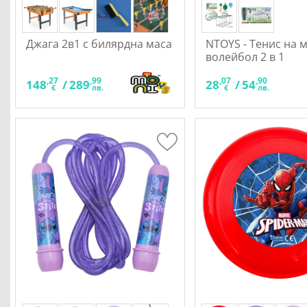
Джага 2в1 с билярдна маса
NTOYS - Тенис на м
волейбол 2 в 1
,27
,99
,07
,90
148
/
289
28
/
54
€
лв.
€
лв.