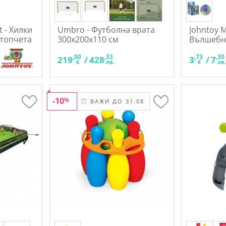
t - Хилки
Umbro - Футболна врата
Johntoy M
 топчета
300x200x110 см
Вълшебн
,00
,33
,73
,30
219
/
428
3
/
7
€
лв.
€
лв
-10
%
ВАЖИ ДО 31.08