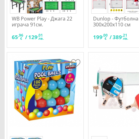
WB Power Play - Джага 22
Dunlop - Футболна
играча 91см.
300x200x110 см
,96
,01
,00
,21
65
/
129
199
/
389
€
лв.
€
лв.