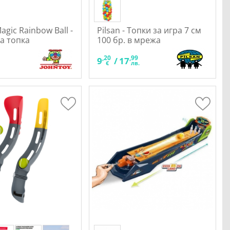
agic Rainbow Ball -
Pilsan - Топки за игра 7 см
а топка
100 бр. в мрежа
,20
,99
9
/
17
.
€
лв.