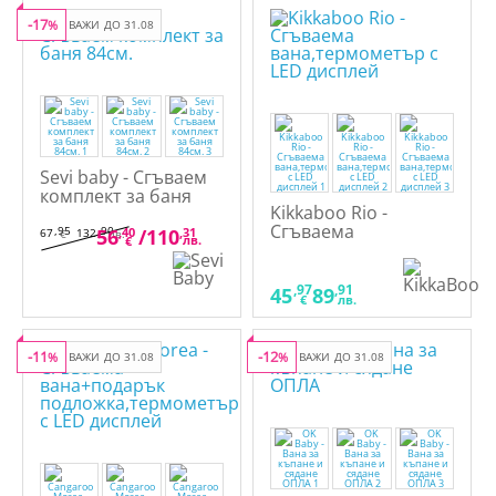
-17
%
ВАЖИ ДО 31.08
Sevi baby - Сгъваем
комплект за баня
Kikkaboo Rio -
84см.
Сгъваема
,95
,90
56
,40
/
110
,31
67
132
€
лв.
лв.
€
вана,термометър с
LED дисплей
,97
,91
45
89
€
лв.
-11
-12
%
ВАЖИ ДО 31.08
%
ВАЖИ ДО 31.08