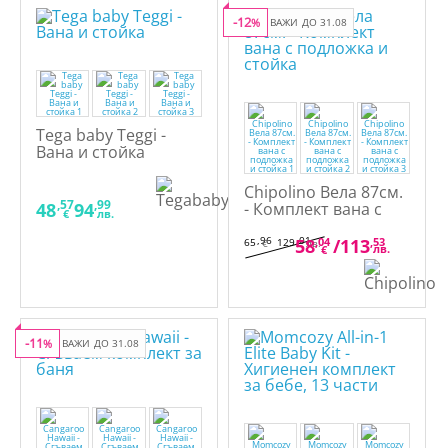
-12
%
ВАЖИ ДО 31.08
Tega baby Teggi -
Вана и стойка
Chipolino Вела 87см.
,57
,99
48
94
- Комплект вана с
€
лв.
подложка и стойка
,96
,01
58
,04
/
113
,53
65
129
€
лв.
лв.
€
-11
%
ВАЖИ ДО 31.08