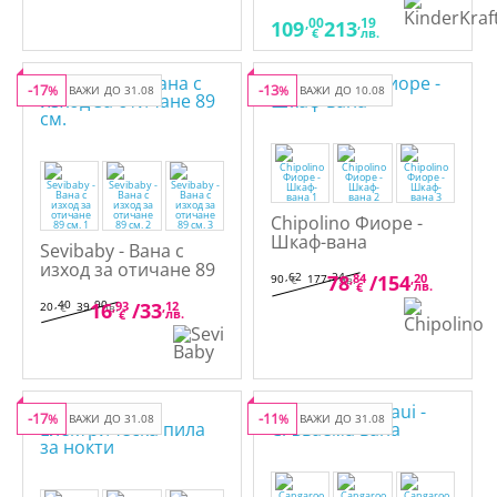
2в1
,00
,19
109
213
€
лв.
-17
-13
%
ВАЖИ ДО 31.08
%
ВАЖИ ДО 10.08
Chipolino Фиоре -
Шкаф-вана
Sevibaby - Вана с
изход за отичане 89
,62
,24
78
,84
/
154
,20
90
177
€
лв.
см.
лв.
€
,40
,90
16
,93
/
33
,12
20
39
€
лв.
лв.
€
-17
-11
%
ВАЖИ ДО 31.08
%
ВАЖИ ДО 31.08