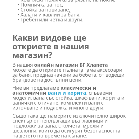
• Помпичка за нос;
• Стойка за повиване;
• Халати и хавлии за баня;
• Гребен или четка и други.
Какви видове ще
откриете в нашия
магазин?
В нашия
онлайн магазин БГ Хлапета
можете да откриете пълната гама аксесоари
за баня, предназначени за бебета, от водещи
брандове на достъпни цени.
Ние ви предлагаме
класически и
анатомични
вани и корита
, сгъваеми
модели, вана със стойка, шкаф вани, корита и
ванички с отичане, комплекти вани с
източване и подложка и много други.
Също така ще намерите изключително широк
спектър от неплъзгащи възглавници и
подложки за вана, столчета, мрежи и
шезлонги, които да осигурят безопасността
на детето по време на къпане.