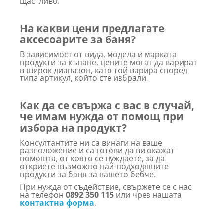
щастливо.
На какви цени предлагате
аксесоарите за баня?
В зависимост от вида, модела и марката
продукти за къпане, цените могат да варират
в широк диапазон, като той варира според
типа артикул, който сте избрали.
Как да се свържа с вас в случай,
че имам нужда от помощ при
избора на продукт?
Консултантите ни са винаги на ваше
разположение и са готови да ви окажат
помощта, от която се нуждаете, за да
откриете възможно най-подходящите
продукти за баня за вашето бебче.
При нужда от съдействие, свържете се с нас
на телефон
0892 350 115
или чрез нашата
контактна форма
.