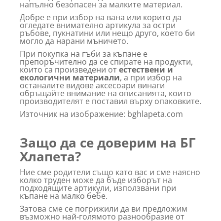
напълно безопасен за малките материал.
Добре е при избор на вана или корито да
огледате внимателно артикула за остри
ръбове, пукнатини или нещо друго, което би
могло да нарани мъничето.
При покупка на гъби за къпане е
препоръчително да се спирате на продукти,
които са произведени от
естествени и
екологични материали
, а при избор на
останалите видове аксесоари винаги
обръщайте внимание на описанията, които
производителят е поставил върху опаковките.
Източник на изображение: bghlapeta.com
Защо да се доверим на БГ
Хлапета?
Ние сме родители също като вас и сме наясно
колко труден може да бъде изборът на
подходящите артикули, използвани при
къпане на малко бебе.
Затова сме се погрижили да ви предложим
възможно най-голямото разнообразие от