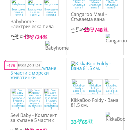
Cangaroo Maui -
Сгъваема вана
Babyhome -
Електрическа пила
,12
,00
25
,03
/
48
,95
28
55
€
лв.
за нокти
лв.
€
,29
,90
12
,69
/
24
,82
15
29
€
лв.
лв.
€
-17
%
ВАЖИ ДО 31.08
KikkaBoo Foldy - Вана
81.5 см.
Sevi Baby - Комплект
за къпане 5 части с
,69
,89
33
65
€
лв.
морски животинки
,08
,90
,40
,92
51
99