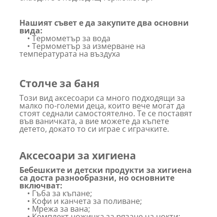
Нашият съвет е да закупите два основни
вида:
• Термометър за вода
• Термометър за измерване на
температурата на въздуха
Столче за баня
Този вид аксесоари са много подходящи за
малко по-големи деца, които вече могат да
стоят седнали самостоятелно. Те се поставят
във ваничката, а вие можете да къпете
детето, докато то си играе с играчките.
Аксесоари за хигиена
Бебешките и детски продукти за хигиена
са доста разнообразни, но основните
включват:
• Гъба за къпане;
• Кофи и канчета за поливане;
• Мрежа за вана;
• Комплект ножичка за рязане на нокти;