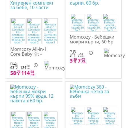
Momcozy - Бебешки
мокри кърпи, 60 бр.
Momcozy All-in-1
ПЦД:
Core Baby Kit -
,90
,63
3
7
€
лв.
Хигиенен комплект
3
,59
7
,02
€
лв.
за бебе, 10 части
ПЦД:
,90
,98
63
124
€
лв.
58
,79
114
,98
€
лв.