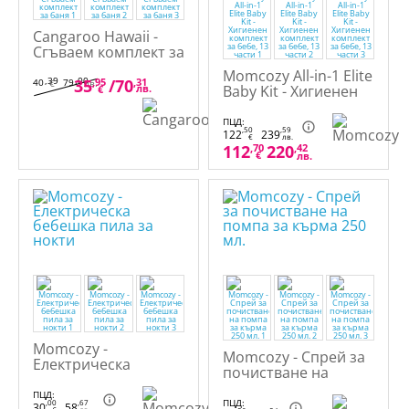
Cangaroo Hawaii -
Сгъваем комплект за
баня
Momcozy All-in-1 Elite
,39
,00
35
,95
/
70
,31
40
79
€
лв.
лв.
Baby Kit - Хигиенен
€
комплект за бебе, 13
части
ПЦД:
,50
,59
122
239
€
лв.
112
,70
220
,42
€
лв.
Momcozy -
Momcozy - Спрей за
Електрическа
почистване на
бебешка пила за
помпa за кърма 250
нокти
ПЦД:
мл.
ПЦД:
,00
,67
30
58