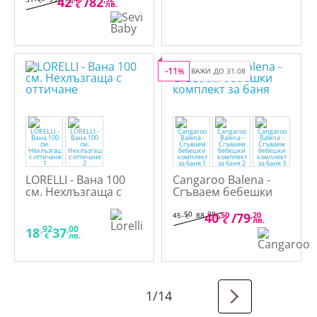
42
/
82
€
лв.
лв.
€
-11
%
ВАЖИ ДО 31.08
LORELLI - Вана 100
Cangaroo Balena -
см. Нехлъзгаща с
Сгъваем бебешки
оттичане
комплект за баня
,50
,99
40
,50
/
79
,20
45
88
€
лв.
лв.
€
,92
,00
18
37
€
лв.
1
/
14