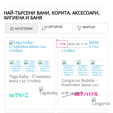
НАЙ-ТЪРСЕНИ ВАНИ, КОРИТА, АКСЕСОАРИ,
ХИГИЕНА И БАНЯ
СОРТИРАЙ
ФИЛТЪР
КАТЕГОРИИ
-11
%
ВАЖИ ДО 31.08
Tega baby - Сгъваема
Cangaroo Bubble -
вана със стойка
Kомплект вана със
стойка
,50
,02
60
,08
/
117
,50
67
132
€
лв.
,00
,79
50
97
лв.
€
€
лв.