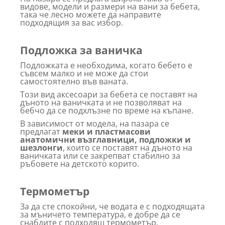
видове, модели и размери на вани за бебета,
така че лесно можете да направите
подходящия за вас избор.
Подложка за ваничка
Подложката е необходима, когато бебето е
съвсем малко и не може да стои
самостоятелно във ваната.
Този вид аксесоари за бебета се поставят на
дъното на ваничката и не позволяват на
бебчо да се подхлъзне по време на къпане.
В зависимост от модела, на пазара се
предлагат
меки и пластмасови
анатомични възглавници, подложки и
шезлонги
, които се поставят на дъното на
ваничката или се закрепват стабилно за
ръбовете на детското корито.
Термометър
За да сте спокойни, че водата е с подходящата
за мъничето температура, е добре да се
снабдите с подходящ термометър.