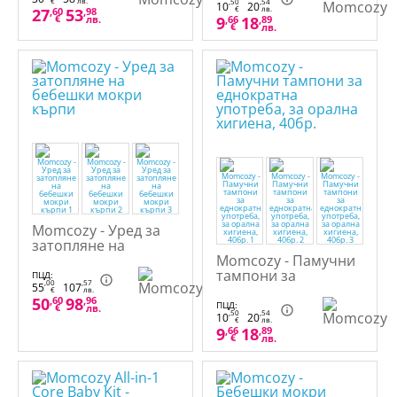
€
лв.
,50
,54
10
20
€
лв.
27
,60
53
,98
€
лв.
9
,66
18
,89
€
лв.
Momcozy - Уред за
затопляне на
бебешки мокри
Momcozy - Памучни
кърпи
тампони за
ПЦД:
,00
,57
55
107
еднократна
€
лв.
50
,60
98
,96
употреба, за орална
ПЦД:
€
лв.
,50
,54
10
20
хигиена, 40бр.
€
лв.
9
,66
18
,89
€
лв.