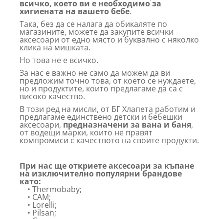
всичко, което ви е необходимо за
хигиената на вашето бебе
.
Така, без да се налага да обикаляте по
магазините, можете да закупите всички
аксесоари от едно място и буквално с няколко
клика на мишката.
Но това не е всичко.
За нас е важно не само да можем да ви
предложим точно това, от което се нуждаете,
но и продуктите, които предлагаме да са с
високо качество.
В този ред на мисли, от БГ Хлапета работим и
предлагаме единствено детски и бебешки
аксесоари,
предназначени за вана и баня
,
от водещи марки, които не правят
компромиси с качеството на своите продукти.
При нас ще откриете аксесоари за къпане
на изключително популярни брандове
като:
• Thermobaby;
• CAM;
• Lorelli;
• Pilsan;