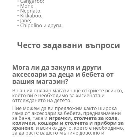
• Cangaroo;
• Moni;
• Neonato;
• Kikkaboo;
• Jane;
• Chipolino и други.
Често задавани въпроси
Мога ли да закупя и други
аксесоари за деца и бебета от
вашия магазин?
В нашия онлайн магазин ще откриете всичко,
което ви е необходимо за хигиената и
отглеждането на детето.
Ние можем да ви предложим както широка
гама от аксесоари за бебета, предназначени
за баня, така и
играчки, столчета за кола,
колички, кошари и столчета и прибори за
хранене
, и всичко друго, което е необходимо,
за да расте вашето мъниче доволно и