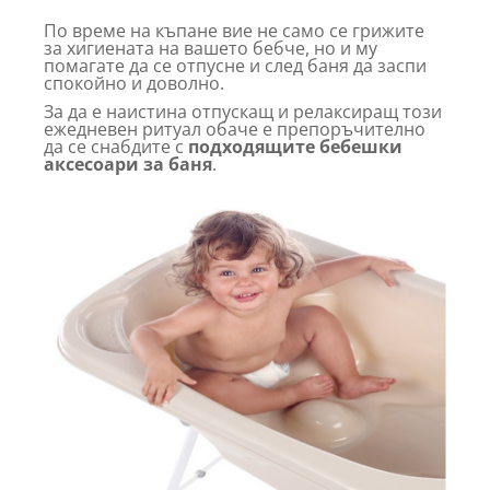
По време на къпане вие не само се грижите
за хигиената на вашето бебче, но и му
помагате да се отпусне и след баня да заспи
спокойно и доволно.
За да е наистина отпускащ и релаксиращ този
ежедневен ритуал обаче е препоръчително
да се снабдите с
подходящите бебешки
аксесоари за баня
.