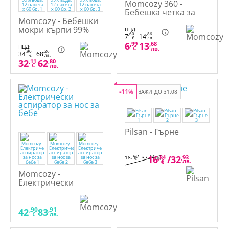
Momcozy 360 -
Бебешка четка за
Momcozy - Бебешки
зъби
мокри кърпи 99%
ПЦД:
,60
,86
7
14
вода, 12 пакета х 60
€
лв.
6
,99
13
,68
бр.
ПЦД:
€
лв.
,90
,26
34
68
€
лв.
32
,11
62
,80
€
лв.
-11
%
ВАЖИ ДО 31.08
Pilsan - Гърне
,92
,00
16
,84
/
32
,93
18
37
€
лв.
лв.
€
Momcozy -
Електрически
аспиратор за нос за
бебе​
,90
,91
42
83
€
лв.