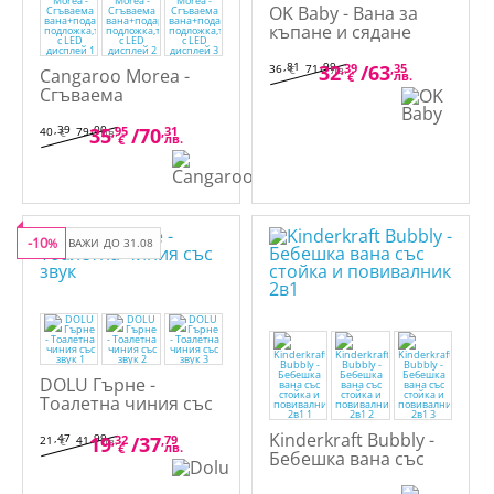
OK Baby - Вана за
къпане и сядане
ОПЛА
,81
,99
32
,39
/
63
,35
36
71
€
лв.
Cangaroo Morea -
лв.
€
Сгъваема
вана+подарък
подложка,термометър
,39
,00
35
,95
/
70
,31
40
79
€
лв.
лв.
€
с LED дисплей
-10
%
ВАЖИ ДО 31.08
DOLU Гърне -
Тоалетна чиния със
звук
Kinderkraft Bubbly -
,47
,99
19
,32
/
37
,79
21
41
€
лв.
лв.
€
Бебешка вана със
стойка и повивалник