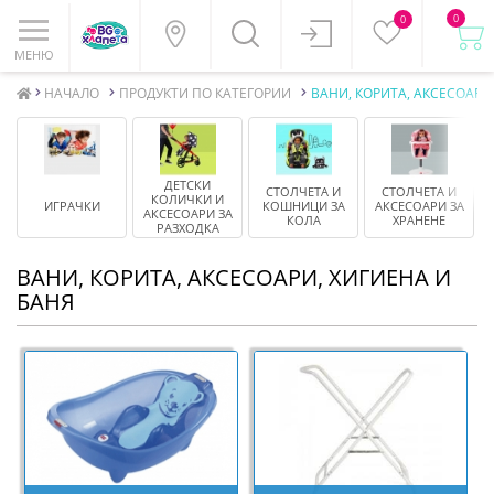
0
0
МЕНЮ
НАЧАЛО
ПРОДУКТИ ПО КАТЕГОРИИ
ВАНИ, КОРИТА, АКСЕСОАРИ
ДЕТСКИ
СТОЛЧЕТА И
СТОЛЧЕТА И
К
КОЛИЧКИ И
ИГРАЧКИ
КОШНИЦИ ЗА
АКСЕСОАРИ ЗА
И
АКСЕСОАРИ ЗА
КОЛА
ХРАНЕНЕ
РАЗХОДКА
ВАНИ, КОРИТА, АКСЕСОАРИ, ХИГИЕНА И
БАНЯ