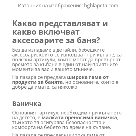
Източник на изображение: bghlapeta.com
Какво представляват и
какво включват
аксесоарите за баня?
Без да изпадаме в детайли, бебешките
аксесоари, които се използват при къпане, са
полезни артикули, които могат да превърнат
времето за къпане в един от най-приятните
моменти за вас и вашето мъниче.
На пазара се предлага
широка гама от
продукти за банята
, но основните, които е
добре да имате, са няколко.
Ваничка
Основният артикул, необходим при къпането
на детето, е
малката преносима ваничка
,
тъй като тя осигурява безопасността и
комфорта на бебето по време на къпане.
На пазара се предлага широка гама от