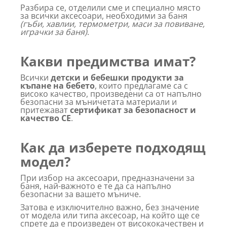
Разбира се, отделили сме и специално място
за всички аксесоари, необходими за баня
(гъби, хавлии, термометри, маси за повиване,
играчки за баня)
.
Какви предимства имат?
Всички
детски и бебешки продукти за
къпане на бебето
, които предлагаме са с
високо качество, произведени са от напълно
безопасни за мъничетата материали и
притежават
сертификат за безопасност и
качество СЕ
.
Как да изберете подходящ
модел?
При избор на аксесоари, предназначени за
баня, най-важното е те да са напълно
безопасни за вашето мъниче.
Затова е изключително важно, без значение
от модела или типа аксесоар, на който ще се
спрете да е произведен от висококачествен и