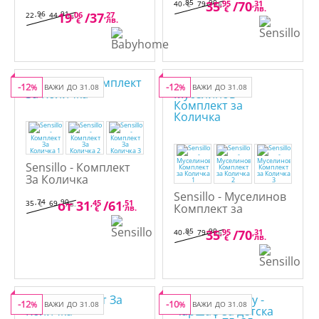
6 части
,85
,90
35
,95
/
70
,31
40
79
€
лв.
лв.
€
,96
,91
19
,06
/
37
,27
22
44
€
лв.
лв.
€
-12
-12
%
ВАЖИ ДО 31.08
%
ВАЖИ ДО 31.08
Sensillo - Комплект
За Количка
Sensillo - Муселинов
,74
,90
от
31
,45
/
61
,51
35
69
€
лв.
Комплект за
лв.
€
Количка
,85
,90
35
,95
/
70
,31
40
79
€
лв.
лв.
€
-12
-10
%
ВАЖИ ДО 31.08
%
ВАЖИ ДО 31.08