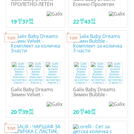
ПРОЛЕТНО-ЛЕТЕН
Есенно-Пролетен
Velvet - Комплект за
Bubble - Комплект за
количка 3ч
количка 3ч
,42
,98
,00
,03
19
37
22
43
€
лв.
€
лв.
ТОП
ТОП
Galix Baby Dreams
Galix Baby Dreams
Зимен Velvet -
Зимен Bubble -
Комплект за количка
Комплект за количка
3части
3 части
,40
,90
,45
,00
20
39
20
40
€
лв.
€
лв.
ТОП