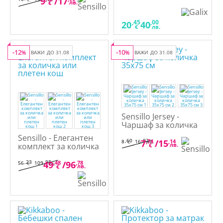
9
/
17
лв.
€
количка 3ч с чаршаф
с ластик
,45
,00
20
40
€
лв.
-12
-10
%
ВАЖИ ДО 31.08
%
ВАЖИ ДО 31.08
Sensillo Jersey -
Чаршаф за количка
35х75 см
Sensillo - Елегантен
,60
,82
7
,74
/
15
,14
8
16
€
лв.
комплект за количка
лв.
€
или плетен кош
,23
,98
49
,48
/
96
,78
56
109
€
лв.
лв.
€