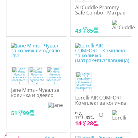
AirCuddle Prammy
Safe Combo - Матрак
за кош за
новородено + Top
Safe непромокаем
,87
,80
43
85
€
лв.
протектор за матрак
с дишаща 3D
структура
Jane Mims - Чувал за
количка и одеяло
Lorelli AIR COMFORT -
2в1
Комплект за количка
(матрак+възглавница)
,08
,90
51
99
ПЦД:
€
лв.
,90
,01
17
35
€
лв.
14
,32
28
,01
€
лв.