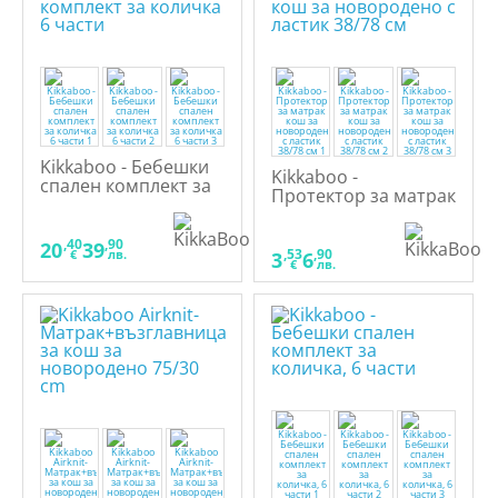
Kikkaboo - Бебешки
Kikkaboo -
спален комплект за
Протектор за матрак
количка 6 части
кош за новородено с
ластик 38/78 см
,40
,90
20
39
,53
,90
€
лв.
3
6
€
лв.