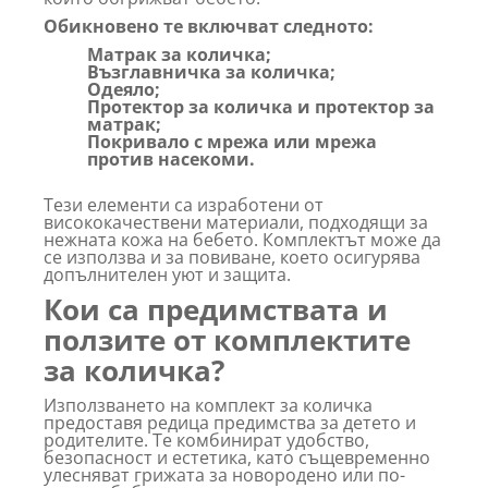
Обикновено те включват следното:
Матрак за количка;
Възглавничка за количка;
Одеяло;
Протектор за количка и протектор за
матрак;
Покривало с мрежа или мрежа
против насекоми.
Тези елементи са изработени от
висококачествени материали, подходящи за
нежната кожа на бебето. Комплектът може да
се използва и за повиване, което осигурява
допълнителен уют и защита.
Кои са предимствата и
ползите от комплектите
за количка?
Използването на комплект за количка
предоставя редица предимства за детето и
родителите. Те комбинират удобство,
безопасност и естетика, като същевременно
улесняват грижата за новородено или по-