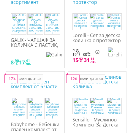
Lorelli - Сет за детска
GALIX - ЧАРШАФ ЗА
количка с протектор
КОЛИЧКА С ЛАСТИК,
асортимент
ПЦД:
,90
,92
19
38
€
лв.
15
,92
31
,14
,90
,41
8
17
€
лв.
€
лв.
-17
-12
%
ВАЖИ ДО 31.08
%
ВАЖИ ДО 31.08
Sensillo - Муслинов
Babyhome - Бебешки
Комплект За Детска
спален комплект от
Количка