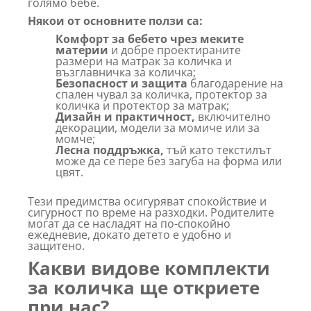
голямо бебе.
Някои от основните ползи са:
Комфорт за бебето чрез меките
материи
и добре проектираните
размери на матрак за количка и
възглавничка за количка;
Безопасност и защита
благодарение на
спален чувал за количка, протектор за
количка и протектор за матрак;
Дизайн и практичност,
включително
декорации, модели за момиче или за
момче;
Лесна поддръжка,
тъй като текстилът
може да се пере без загуба на форма или
цвят.
Тези предимства осигуряват спокойствие и
сигурност по време на разходки. Родителите
могат да се насладят на по-спокойно
ежедневие, докато детето е удобно и
защитено.
Какви видове комплекти
за количка ще откриете
при нас?