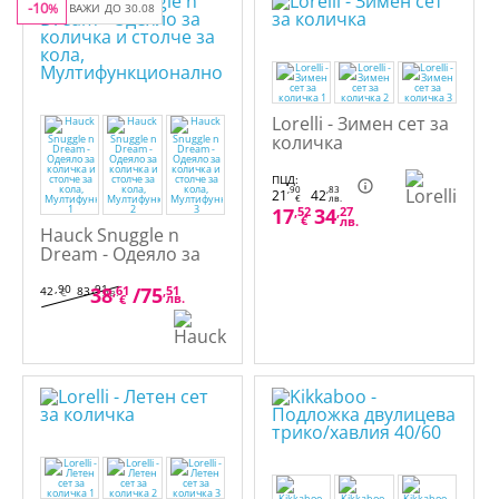
-10
%
ВАЖИ ДО 30.08
Lorelli - Зимен сет за
количка
ПЦД:
,90
,83
21
42
€
лв.
17
,52
34
,27
€
лв.
Hauck Snuggle n
Dream - Одеяло за
количка и столче за
кола,
,90
,91
38
,61
/
75
,51
42
83
€
лв.
лв.
€
Мултифункционално