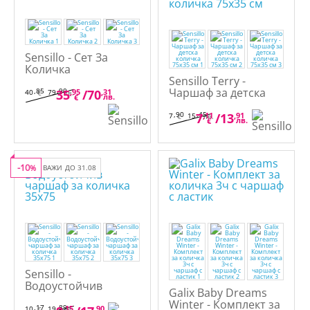
Sensillo - Сет За
Количка
Sensillo Terry -
Чаршаф за детска
,85
,90
35
,95
/
70
,31
40
79
€
лв.
лв.
€
количка 75х35 см
,90
,45
7
,11
/
13
,91
7
15
€
лв.
лв.
€
-10
%
ВАЖИ ДО 31.08
Sensillo -
Водоустойчив
Galix Baby Dreams
чаршаф за количка
Winter - Комплект за
35x75
,17
,89
,15
,90
10
19
€
лв.