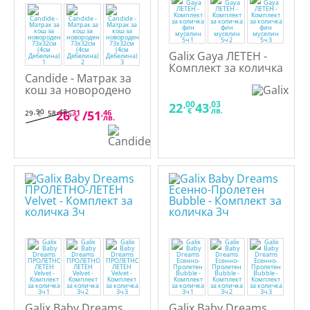
Galix Gaya ЛЕТЕН -
Комплект за количка
Candide - Матрак за
фин муселин 5ч
кош за новородено
73x32см (4см
,00
,03
22
43
€
лв.
Дебелина)
,90
,48
26
,31
/
51
,46
29
58
€
лв.
лв.
€
Galix Baby Dreams
Galix Baby Dreams