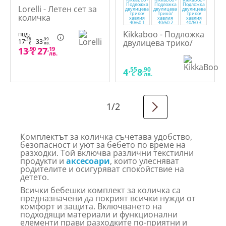
Lorelli - Летен сет за
количка
Kikkaboo - Подложка
ПЦД:
,38
,99
17
33
двулицева трико/
€
лв.
13
,90
27
,19
хавлия 40/60
€
лв.
,55
,90
4
8
€
лв.
1
/
2
Комплектът за количка съчетава удобство,
безопасност и уют за бебето по време на
разходки. Той включва различни текстилни
продукти и
аксесоари
, които улесняват
родителите и осигуряват спокойствие на
детето.
Всички бебешки комплект за количка са
предназначени да покрият всички нужди от
комфорт и защита. Включването на
подходящи материали и функционални
елементи прави разходките по-приятни и