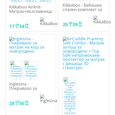
Kikkaboo - Бебешки
Kikkaboo Airknit-
спален комплект за
Матрак+възглавница
количка, 6 части
за кош за
новородено 75/30
,40
,90
20
39
cm
,84
,89
17
34
€
лв.
€
лв.
Inglesina -
Покривало за
матрак на кош за
новородено
,63
,00
28
56
€
лв.