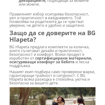
декорациите,
подходящи за момиче
или момче.
Правилният избор осигурява безопасност,
уют и практичност в ежедневието. Той
позволява на родителите да се чувстват
уверени, че детето е удобно и защитено.
Защо да се доверите на BG
Hlapeta?
BG Hlapeta предлага комплекти за количка,
които съчетават дизайн и практичност,
безопасност и комфорт. Всеки продукт е
изработен от
сертифицирани материали,
осигуряващи комфорт за бебето
и лесна
поддръжка.
Нашият екип подбира само проверени марки,
гарантиращи трайност и сигурност. С BG
Hlapeta всяка разходка е спокойна, уютна и
безопасна за вашето дете.