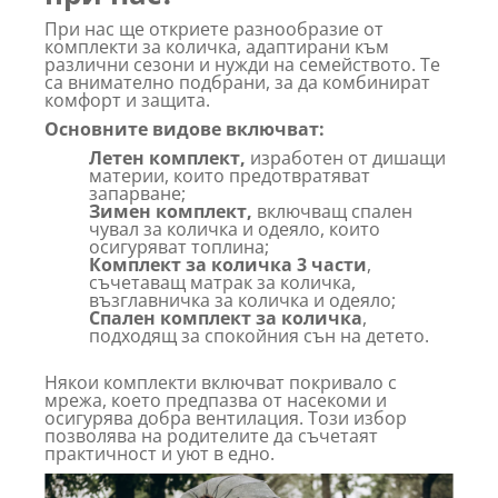
При нас ще откриете разнообразие от
комплекти за количка, адаптирани към
различни сезони и нужди на семейството. Те
са внимателно подбрани, за да комбинират
комфорт и защита.
Основните видове включват:
Летен комплект,
изработен от дишащи
материи, които предотвратяват
запарване;
Зимен комплект,
включващ спален
чувал за количка и одеяло, които
осигуряват топлина;
Комплект за количка 3 части
,
съчетаващ матрак за количка,
възглавничка за количка и одеяло;
Спален комплект за количка
,
подходящ за спокойния сън на детето.
Някои комплекти включват покривало с
мрежа, което предпазва от насекоми и
осигурява добра вентилация. Този избор
позволява на родителите да съчетаят
практичност и уют в едно.