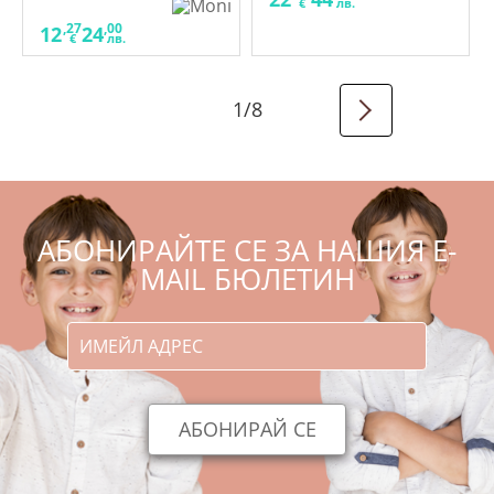
€
лв.
,27
,00
12
24
€
лв.
1
/
8
АБОНИРАЙТЕ СЕ ЗА НАШИЯ E-
MAIL БЮЛЕТИН