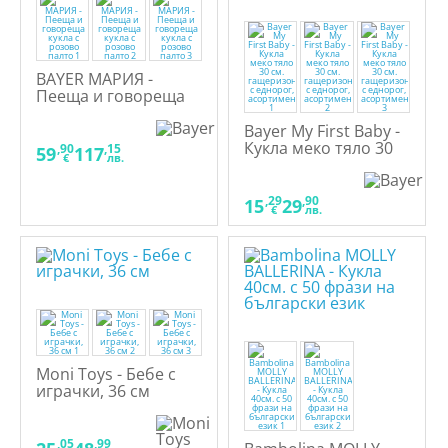
BAYER МАРИЯ -
Пееща и говореща
кукла с розово палто
Bayer My First Baby -
Кукла меко тяло 30
,90
,15
59
117
€
лв.
см. гащеризон с
еднорог,
асортимент
,29
,90
15
29
€
лв.
Moni Toys - Бебе с
играчки, 36 см
,05
,99