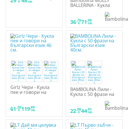
25
48
Bambolina MOLLY
€
лв.
BALLERINA - Кукла
40см. с 50 фрази на
български език
,76
,90
36
71
€
лв.
Girlz Чери - Кукла
BAMBOLINA Лили -
пее и говори на
Кукла с 50 фрази на
български език 46
български език
см.
40см.
,30
,89
61
119
,96
,91
22
44
€
лв.
€
лв.