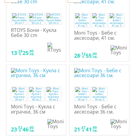
RTOYS Бони - Кукла
Moni Toys - Бебе с
бебе 30 cm
аксесоари, 41 см.
,24
,90
13
25
,12
,00
€
лв.
28
55
€
лв.
Moni Toys - Кукла с
Moni Toys - Бебе с
играчки, 36 см
аксесоари 36 см.
,52
,00
,47
,99
23
46
21
41
€
лв.
€
лв.