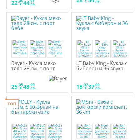
28
54
,96
,91
€
лв.
22
44
€
лв.
Bayer - Кукла меко
LT Baby King - Кукла с
тяло 28 см. с порт
биберон и 36 звука
бебе
,05
,99
,92
,00
25
48
18
37
€
лв.
€
лв.
ТОП