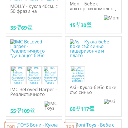
Moni - Бебе с
MOLLY - Кукла 40см. с
докторски комплект,
50 фрази на
36 cm
български език
,34
,00
15
30
,28
,00
€
лв.
35
69
€
лв.
Asi - Кукла-бебе Коке
IMC BeLoved Harper -
със синьо
Реалистичното
гащеризонче и
"дишащо" бебе
плато
,28
,90
60
117
,73
,00
55
109
€
лв.
€
лв.
ТОП
ТОП