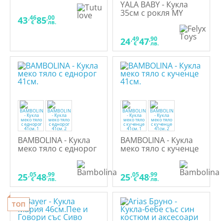
YALA BABY - Кукла
35см с рокля MY
,46
,00
43
85
LITLLE BABY
€
лв.
,49
,90
24
47
€
лв.
BAMBOLINA - Кукла
BAMBOLINA - Кукла
меко тяло с еднорог
меко тяло с кученце
41см.
41см.
,05
,99
,05
,99
25
48
25
48
€
лв.
€
лв.
ТОП