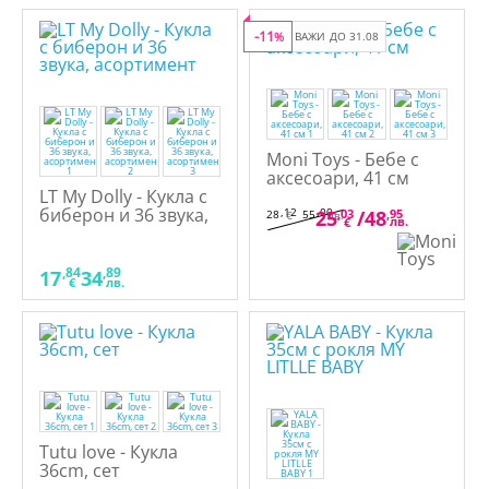
-11
%
ВАЖИ ДО 31.08
Moni Toys - Бебе с
аксесоари, 41 см
LT My Dolly - Кукла с
биберон и 36 звука,
,12
,00
25
,03
/
48
,95
28
55
€
лв.
лв.
€
асортимент
,84
,89
17
34
€
лв.
Tutu love - Кукла
36cm, сет