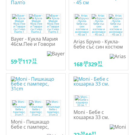
Bayer - Кукла Мария
Arias Бруно - Кукла-
46см.Пее и Говори
бебе със син костюм
със Сиво Палто
и аксесоари - 45 см
,90
,15
59
117
,68
,91
€
лв.
168
329
€
лв.
Moni - Бебе с
кошарка 33 см.
Moni - Пишкащо
бебе с памперс,
31cm
,50
,01
22
44