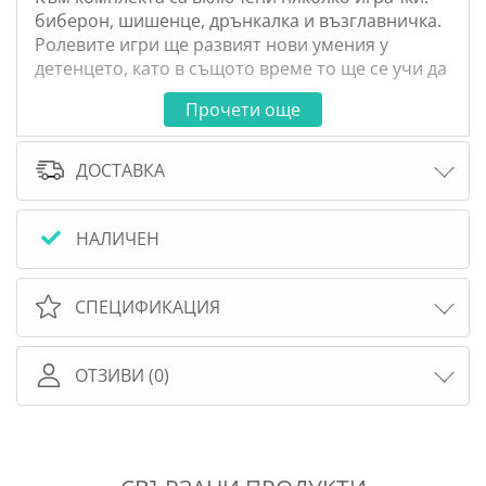
биберон, шишенце, дрънкалка и възглавничка.
Ролевите игри ще развият нови умения у
детенцето, като в същото време то ще се учи да
бъде грижовно и внимателно към малките
Прочети още
бебенца.
Куклата е с височина 36см и е подходяща за
деца над 3 годинки.
ДОСТАВКА
Предлага се в красива кутия и е подходящ
подарък за детски рожден ден или друг хубав
повод.
НАЛИЧЕН
СПЕЦИФИКАЦИЯ
ОТЗИВИ (0)