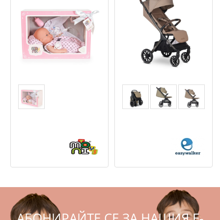
Moni Toys - Бебе с
Easywalker Jackey NXT
аксесоари 36 см.
- Детска количка
,47
,99
,99
,52
21
41
349
684
€
лв.
€
лв.
АБОНИРАЙТЕ СЕ ЗА НАШИЯ E-