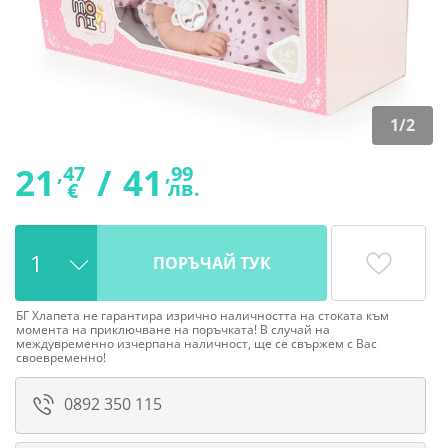
1
/
2
21
/
41
,47
,99
лв.
€
ПОРЪЧАЙ ТУК
БГ Хлапета не гарантира изрично наличността на стоката към
момента на приключване на поръчката! В случай на
междувременно изчерпана наличност, ще се свържем с Вас
своевременно!
0892 350 115