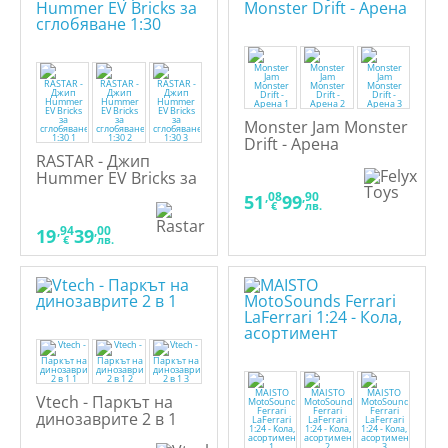
Monster Jam Monster
Drift - Арена
RASTAR - Джип
Hummer EV Bricks за
сглобяване 1:30
,08
,90
51
99
€
лв.
,94
,00
19
39
€
лв.
Vtech - Паркът на
динозаврите 2 в 1