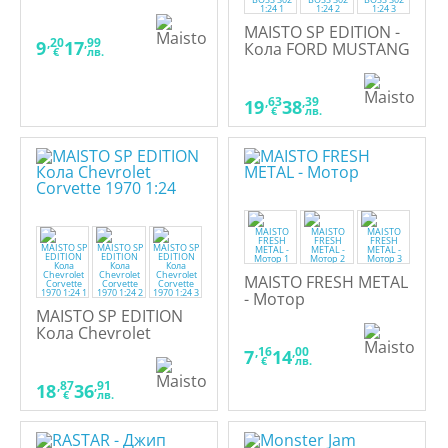
MAISTO SP EDITION -
,20
,99
9
17
Кола FORD MUSTANG
€
лв.
BOSS 302 1:24
,63
,39
19
38
€
лв.
MAISTO FRESH METAL
- Мотор
MAISTO SP EDITION
Кола Chevrolet
Corvette 1970 1:24
,16
,00
7
14
€
лв.
,87
,91
18
36
€
лв.