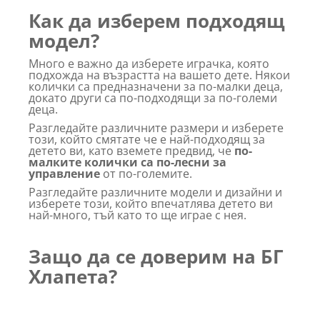
Как да изберем подходящ
модел?
Много е важно да изберете играчка, която
подхожда на възрастта на вашето дете. Някои
колички са предназначени за по-малки деца,
докато други са по-подходящи за по-големи
деца.
Разгледайте различните размери и изберете
този, който смятате че е най-подходящ за
детето ви, като вземете предвид, че
по-
малките колички са по-лесни за
управление
от по-големите.
Разгледайте различните модели и дизайни и
изберете този, който впечатлява детето ви
най-много, тъй като то ще играе с нея.
Защо да се доверим на БГ
Хлапета?