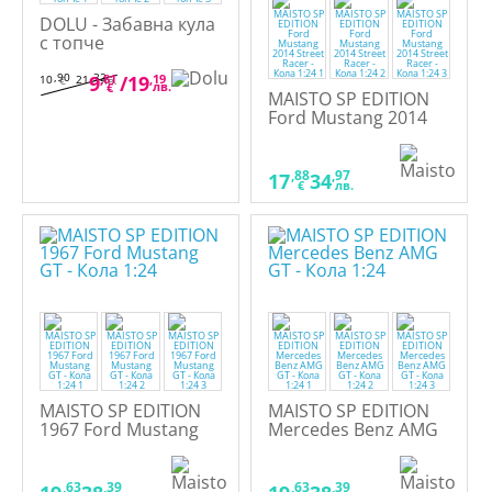
DOLU - Забавна кула
с топче
,90
,32
9
,81
/
19
,19
10
21
€
лв.
лв.
€
MAISTO SP EDITION
Ford Mustang 2014
Street Racer - Кола
1:24
,88
,97
17
34
€
лв.
MAISTO SP EDITION
MAISTO SP EDITION
1967 Ford Mustang
Mercedes Benz AMG
GT - Кола 1:24
GT - Кола 1:24
,63
,39
,63
,39