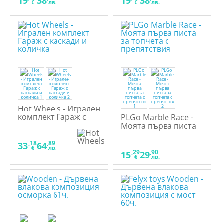
19
38
19
38
€
лв.
€
лв.
Hot Wheels - Игрален
комплект Гараж с
PLGo Marble Race -
каскади и количка
Моята първа писта
за топчета с
препятствия
,18
,89
33
64
€
лв.
,29
,90
15
29
€
лв.