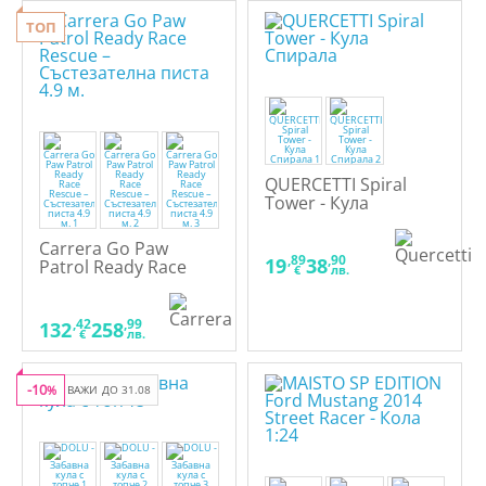
ТОП
QUERCETTI Spiral
Tower - Кула
Спирала
Carrera Go Paw
,89
,90
19
38
Patrol Ready Race
€
лв.
Rescue –
Състезателна писта
4.9 м.
,42
,99
132
258
€
лв.
-10
%
ВАЖИ ДО 31.08