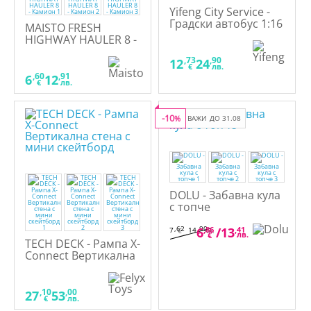
Yifeng City Service -
Градски автобус 1:16
MAISTO FRESH
HIGHWAY HAULER 8 -
Камион
,73
,90
12
24
€
лв.
,60
,91
6
12
€
лв.
-10
%
ВАЖИ ДО 31.08
DOLU - Забавна кула
с топче
,62
,90
6
,86
/
13
,41
7
14
€
лв.
лв.
€
TECH DECK - Рампа X-
Connect Вертикална
стена с мини
скейтборд
,10
,00
27
53
€
лв.