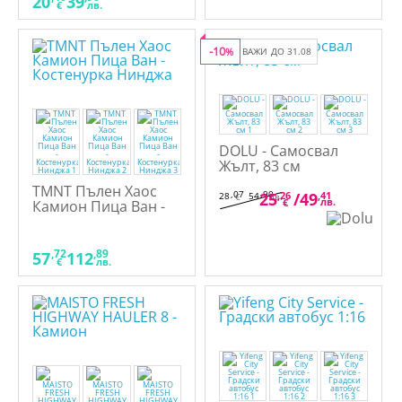
20
39
€
лв.
-10
%
ВАЖИ ДО 31.08
DOLU - Самосвал
Жълт, 83 см
TMNT Пълен Хаос
,07
,90
25
,26
/
49
,41
28
54
€
лв.
лв.
€
Камион Пица Ван -
Костенурка Нинджа
,72
,89
57
112
€
лв.