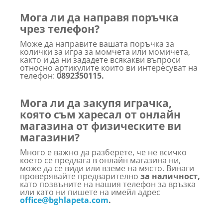
Мога ли да направя поръчка
чрез телефон?
Може да направите вашата поръчка за
колички за игра за момчета или момичета,
както и да ни зададете всякакви въпроси
относно артикулите които ви интересуват на
телефон:
0892350115.
Мога ли да закупя играчка,
която съм харесал от онлайн
магазина от физическите ви
магазини?
Много е важно да разберете, че не всичко
което се предлага в онлайн магазина ни,
може да се види или вземе на място. Винаги
проверявайте предварително
за наличност,
като позвъните на нашия телефон за връзка
или като ни пишете на имейл адрес
office@bghlapeta.com
.