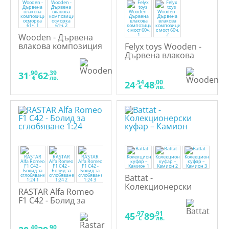
Wooden - Дървена
влакова композиция
Felyx toys Wooden -
осморка 61ч.
Дървена влакова
композиция с мост
60ч.
,90
,39
31
62
€
лв.
,54
,00
24
48
€
лв.
Battat -
Колекционерски
RASTAR Alfa Romeo
куфар – Камион
F1 C42 - Болид за
сглобяване 1:24
,97
,91
45
89
€
лв.
,40
,90