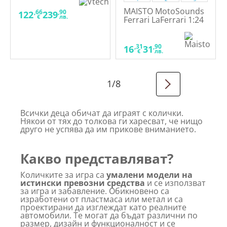
MAISTO MotoSounds
,66
,90
122
239
€
лв.
Ferrari LaFerrari 1:24
- Кола, асортимент
,31
,90
16
31
€
лв.
1
/
8
Всички деца обичат да играят с колички.
Някои от тях до толкова ги харесват, че нищо
друго не успява да им прикове вниманието.
Какво представляват?
Количките за игра са
умалени модели на
истински превозни средства
и се използват
за игра и забавление. Обикновено са
изработени от пластмаса или метал и са
проектирани да изглеждат като реалните
автомобили. Те могат да бъдат различни по
размер, дизайн и функционалност и се