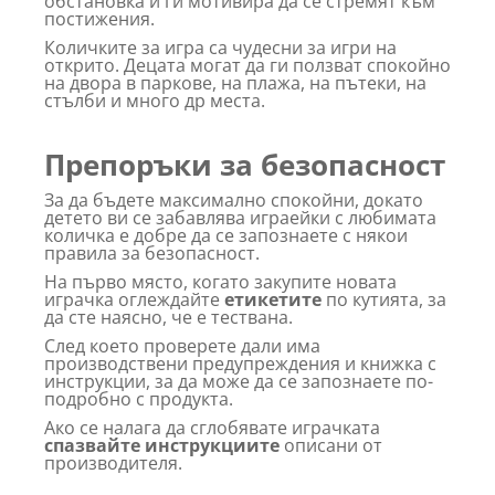
обстановка и ги мотивира да се стремят към
постижения.
Количките за игра са чудесни за игри на
открито. Децата могат да ги ползват спокойно
на двора в паркове, на плажа, на пътеки, на
стълби и много др места.
Препоръки за безопасност
За да бъдете максимално спокойни, докато
детето ви се забавлява играейки с любимата
количка е добре да се запознаете с някои
правила за безопасност.
На първо място, когато закупите новата
играчка оглеждайте
етикетите
по кутията, за
да сте наясно, че е тествана.
След което проверете дали има
производствени предупреждения и книжка с
инструкции, за да може да се запознаете по-
подробно с продукта.
Ако се налага да сглобявате играчката
спазвайте инструкциите
описани от
производителя.