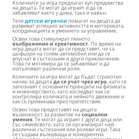
Количките за игра предлагат куп предимства
на децата. Те могат да играят и да се
забавляват както у дома, така и навън.
Тези
детски играчки
помагат на децата да
развиват успешно активността и моториката,
координацията и умението за управление.
Освен това стимулират тяхното
въображение и креативност
. По време на
игра децата могат да си представят, че са
шофьори на голям автомобил или да се
впуснат в състезания и други приключения.
Това ги мотивира да се забавляват и да
изпълняват различни роли.
Количките за игра могат да бъдат страхотен
начин за децата
да се учат чрез игра
, като се
запознаят с основните принципи на физиката
и инженерството, като изследват как се
контролира количката и нейното движение и
как се преминава през препятствия.
Освен това предоставят на децата
възможност за развитие на
социални
умения
. Те могат да играят с други деца или
със семейсвото, като си организират най-
различни състезания или ролеви игри. Така
се създава вълнуваща и конкурентна