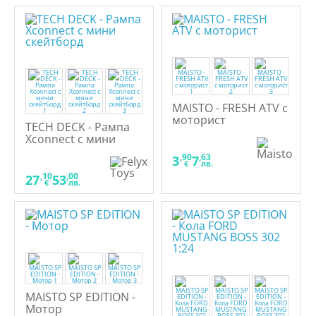
MAISTO - FRESH ATV с
моторист
TECH DECK - Рампа
Xconnect с мини
скейтборд
,90
,63
3
7
€
лв.
,10
,00
27
53
€
лв.
MAISTO SP EDITION -
Мотор