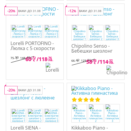
-20
-12
%
ВАЖИ ДО 31.08
%
ВАЖИ ДО 31.08
Lorelli PORTOFINO -
Chipolino Senso -
Люлка с 5 скорости
Бебешки шезлонг
,90
,45
60
,72
/
118
,76
75
148
€
лв.
лв.
€
,42
,91
58
,45
/
114
,32
66
129
€
лв.
лв.
€
-20
%
ВАЖИ ДО 31.08
Lorelli SIENA -
Kikkaboo Piano -