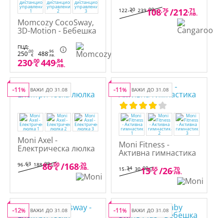
Електрическа люлка
,20
,00
108
,76
/
212
,71
122
239
€
лв.
лв.
€
Momcozy CocoSway,
3D-Motion - Бебешка
люлка, с музика, с
дистанционно
ПЦД:
,00
,96
250
488
управление
€
лв.
230
,00
449
,84
€
лв.
-11
-11
%
ВАЖИ ДО 31.08
%
ВАЖИ ДО 31.08
Moni Axel -
Moni Fitness -
Електрическа люлка
Активна гимнастика
,63
,99
86
,00
/
168
,20
96
188
€
лв.
лв.
€
,34
,00
13
,65
/
26
,70
15
30
€
лв.
лв.
€
-12
-11
%
ВАЖИ ДО 31.08
%
ВАЖИ ДО 31.08