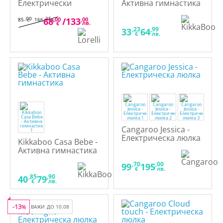
Електрически
Активна гимнастика
шезлонг с люлеене
,00
,25
68
,00
/
133
,00
85
166
€
лв.
лв.
€
,23
,99
33
64
€
лв.
Cangaroo Jessica -
Електрическа люлка
Kikkaboo Casa Bebe -
Активна гимнастика
,70
,00
99
195
€
лв.
,85
,90
40
79
€
лв.
-13
%
ВАЖИ ДО 10.08