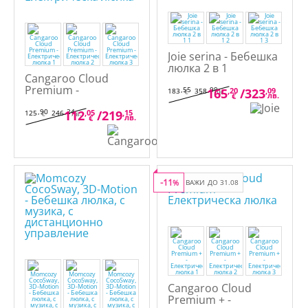
Joie serina - Бебешка
люлка 2 в 1
Cangaroo Cloud
Premium -
,55
,99
165
,20
/
323
,09
183
358
€
лв.
лв.
€
Електрическа люлка
,90
,24
112
,05
/
219
,15
125
246
€
лв.
лв.
€
-11
%
ВАЖИ ДО 31.08
Cangaroo Cloud
Premium + -