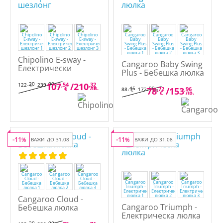
Chipolino E-sway -
Cangaroo Baby Swing
Електрически
Plus - Бебешка люлка
шезлонг
,20
,00
107
,54
/
210
,32
122
239
€
лв.
лв.
€
,45
,99
78
,72
/
153
,96
88
172
€
лв.
лв.
€
-11
-11
%
ВАЖИ ДО 31.08
%
ВАЖИ ДО 31.08
Cangaroo Cloud -
Cangaroo Triumph -
Бебешка люлка
Електрическа люлка