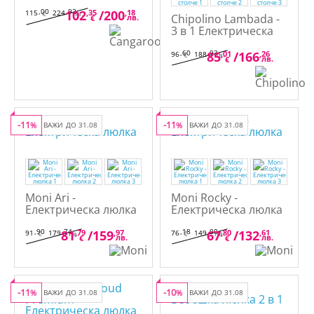
,00
,92
102
,35
/
200
,18
115
224
€
лв.
Chipolino Lambada -
лв.
€
3 в 1 Електрическа
люлка-шезлонг-
столче
,60
,93
85
,01
/
166
,26
96
188
€
лв.
лв.
€
-11
-11
%
ВАЖИ ДО 31.08
%
ВАЖИ ДО 31.08
Moni Ari -
Moni Rocky -
Електрическа люлка
Електрическа люлка
,90
,74
,18
,00
81
,79
/
159
,97
67
,80
/
132
,61
91
179
76
149
€
лв.
€
лв.
лв.
лв.
€
€
-11
-10
%
ВАЖИ ДО 31.08
%
ВАЖИ ДО 31.08