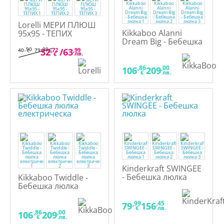
Lorelli МЕРИ ПЛЮШ
Kikkaboo Alanni
95x95 - ТЕПИХ
Dream Big - Бебешка
люлка
,90
,99
32
,72
/
63
,99
40
79
€
лв.
лв.
€
,86
,00
106
209
€
лв.
Kinderkraft SWINGEE
- Бебешка люлка
Kikkaboo Twiddle -
Бебешка люлка
електрическа
,99
,45
79
156
€
лв.
,86
,00
106
209
€
лв.