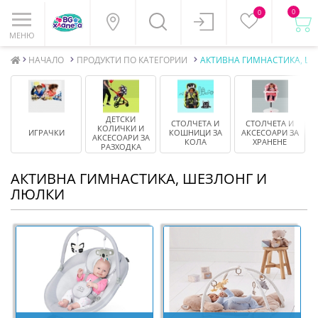
0
0
МЕНЮ
НАЧАЛО
ПРОДУКТИ ПО КАТЕГОРИИ
АКТИВНА ГИМНАСТИКА, Ш
ДЕТСКИ
СТОЛЧЕТА И
СТОЛЧЕТА И
К
КОЛИЧКИ И
ИГРАЧКИ
КОШНИЦИ ЗА
АКСЕСОАРИ ЗА
И
АКСЕСОАРИ ЗА
КОЛА
ХРАНЕНЕ
РАЗХОДКА
АКТИВНА ГИМНАСТИКА, ШЕЗЛОНГ И
ЛЮЛКИ