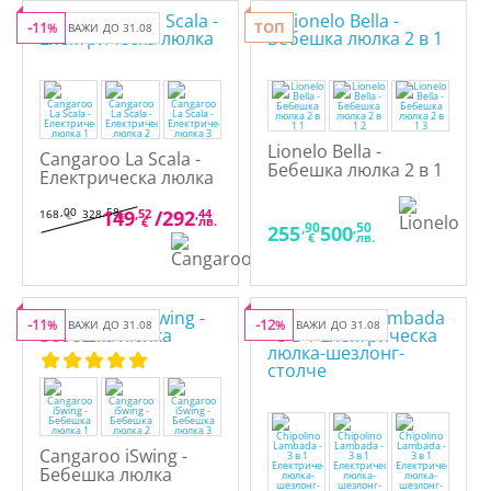
-11
ТОП
%
ВАЖИ ДО 31.08
Lionelo Bella -
Cangaroo La Scala -
Бебешка люлка 2 в 1
Електрическа люлка
,00
,58
149
,52
/
292
,44
168
328
€
лв.
лв.
€
,90
,50
255
500
€
лв.
-11
-12
%
ВАЖИ ДО 31.08
%
ВАЖИ ДО 31.08
Cangaroo iSwing -
Бебешка люлка