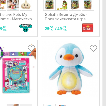
tle Live Pets My
Goliath Змията Джейк -
Home - Магическо
Приключенската игра
ъща
,00
,51
,89
69
25
/
49
лв.
€
лв.