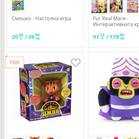
Смешко - Настолна игра
Fur Real Маги -
Интерактивната кр
която те следва!
,40
,90
,52
,00
20
/
39
91
/
179
€
лв.
€
лв.
ТОП