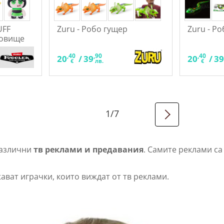
UFF
Zuru - Робо гущер
Zuru - Р
довище
,40
,90
,40
20
/
39
20
/
3
€
лв.
€
1
/
7
различни
тв реклами и предавания
. Самите реклами са
ават играчки, които виждат от тв реклами.