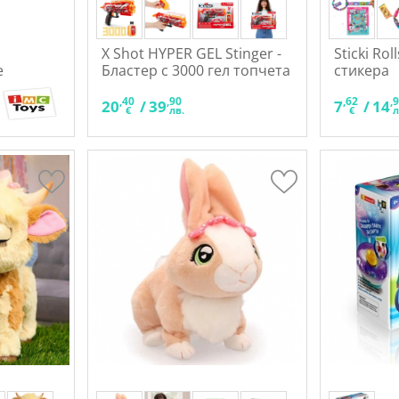
X Shot HYPER GEL Stinger -
Sticki Rol
е
Бластер с 3000 гел топчета
стикера
,40
,90
,62
,
20
/
39
7
/
14
€
лв.
€
л