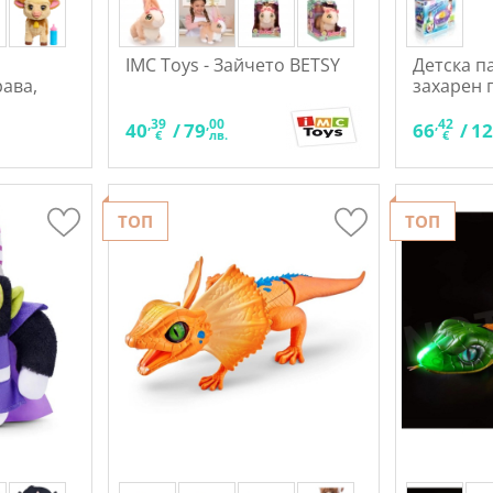
IMC Toys - Зайчето BETSY
Детска п
ава,
захарен 
,39
,00
,42
40
/
79
66
/
1
€
лв.
€
ТОП
ТОП