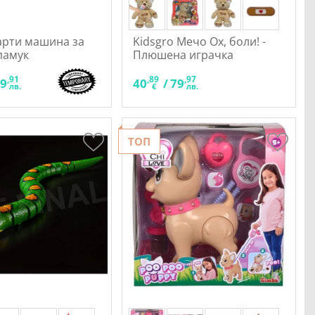
арти машина за
Kidsgro Мечо Ох, боли! -
памук
Плюшена играчка
,91
,89
,97
29
40
/
79
лв.
€
лв.
ТОП