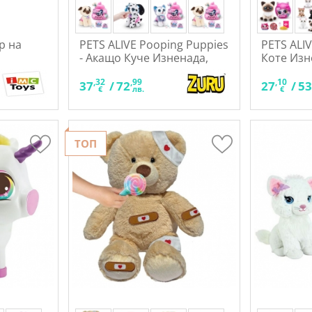
р на
PETS ALIVE Pooping Puppies
PETS ALIV
- Акащо Куче Изненада,
Коте Изн
асортимент
асортим
,32
,99
,10
37
/
72
27
/
5
€
лв.
€
ТОП