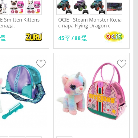
E Smitten Kittens -
OCIE - Steam Monster Кола
енада,
с пара Flying Dragon с
ент
дистанционно управление
,00
,50
,99
1:18
3
45
/
88
лв.
€
лв.