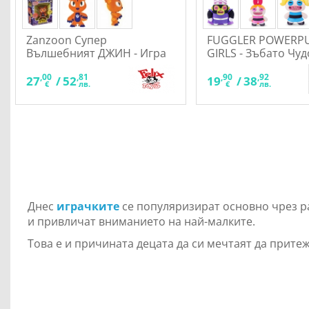
Zanzoon Супер
FUGGLER POWERP
Вълшебният ДЖИН - Игра
GIRLS - Зъбато Чу
на отгатване
,00
,81
,90
,92
27
/
52
19
/
38
€
лв.
€
лв.
Днес
играчките
се популяризират основно чрез 
и привличат вниманието на най-малките.
Това е и причината децата да си мечтаят да притеж