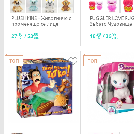
PLUSHKINS - Животинче с
FUGGLER LOVE FUG
променящо се лице
Зъбато Чудовище
,10
,00
,90
,97
27
/
53
18
/
36
€
лв.
€
лв.
ТОП
ТОП