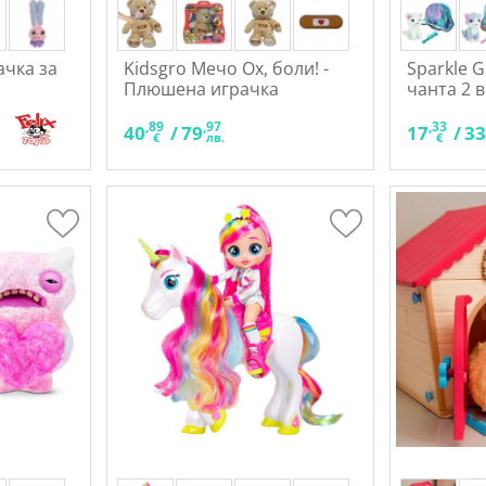
рачка за
Kidsgro Мечо Ох, боли! -
Sparkle Gi
Плюшена играчка
чанта 2 
,89
,97
,33
40
/
79
17
/
3
€
лв.
€