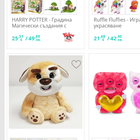
HARRY POTTER - Градина
Ruffle Fluffies - Иг
Магически създания с
украсяване
фигурка Луна
,51
,89
,68
,40
25
/
49
21
/
42
€
лв.
€
лв.