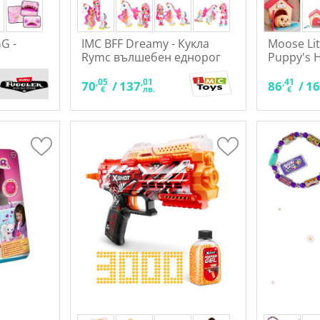
G -
IMC BFF Dreamy - Кукла
Moose Lit
Rymс вълшебен еднорог
Puppy's 
куче с к
,05
,01
,41
70
/
137
86
/
1
€
лв.
€