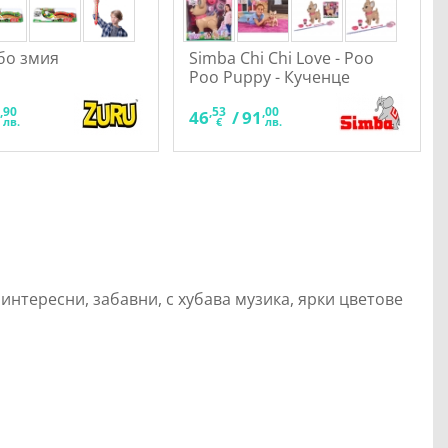
обо змия
Simba Chi Chi Love - Poo
Poo Puppy - Кученце
,90
,53
,00
9
46
/
91
лв.
€
лв.
 интересни, забавни, с хубава музика, ярки цветове