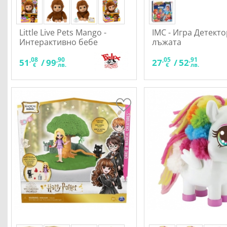
Little Live Pets Mango -
IMC - Игра Детекто
Интерактивно бебе
лъжата
маймуна
,08
,90
,05
,91
51
/
99
27
/
52
€
лв.
€
лв.