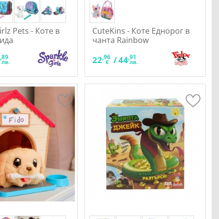
rlz Pets - Коте в
CuteKins - Коте Еднорог в
вида
чанта Rainbow
,89
,96
,91
3
22
/
44
лв.
€
лв.