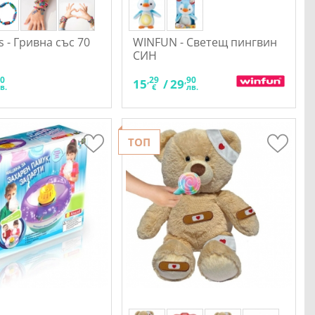
ls - Гривна със 70
WINFUN - Светещ пингвин
СИН
90
,29
,90
15
/
29
в.
€
лв.
ТОП