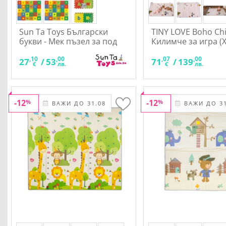
Sun Ta Toys Български
TINY LOVE Boho Chi
букви - Мек пъзел за под
Килимче за игра (
30 части
размер)
,10
,00
,07
,00
27
/
53
71
/
139
€
лв.
€
лв.
-12
-12
%
%
ВАЖИ ДО 31.08
ВАЖИ ДО 31