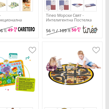
-
Tineo Морски Свят -
нкционална
Интелигентна Постелка
 За Под
3в1
,19
,22
,61
,98
49
/
96
50
/
98
06
56
/
109
,91
,23
,98
€
лв.
€
лв.
лв.
€
лв.