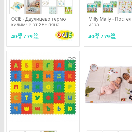
OCIE - Двулицево термо
Milly Mally - Постел
килимче от XPE пяна
игра
180x200х1см., асортимент
,85
,90
,39
,00
40
/
79
40
/
79
€
лв.
€
лв.