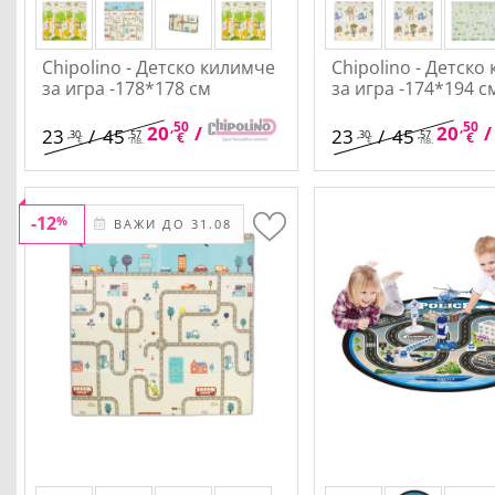
Chipolino - Детско килимче
Chipolino - Детско
за игра -178*178 см
за игра -174*194 с
,50
,10
,50
20
/
40
20
/
23
/
45
23
/
45
,30
,57
,30
,57
€
лв.
€
€
лв.
€
лв.
-12
%
ВАЖИ ДО 31.08