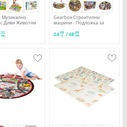
 - Музикално
Gearbox Строителни
 с Диви Животни
машини - Подложка за
игра с колички
,32
,99
,88
0
24
/
48
лв.
€
лв.