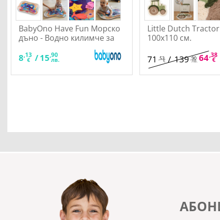
BabyOno Have Fun Морско
Little Dutch Tracto
дъно - Водно килимче за
100x110 см.
бебе
,13
,90
,38
8
/
15
64
71
/
139
,53
,90
€
€
лв.
€
лв.
АБОН