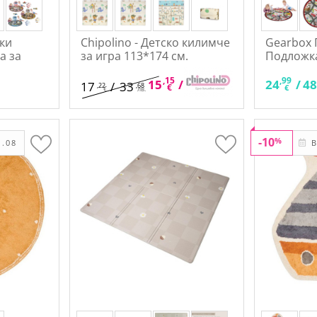
ки
Chipolino - Детско килимче
Gearbox 
а за
за игра 113*174 см.
Подложка
,15
,64
,99
15
/
29
24
/
4
17
/
33
,22
,68
€
лв.
€
€
лв.
-10
%
.08
В