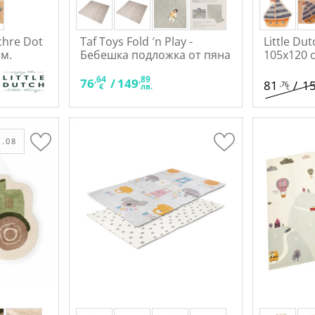
chre Dot
Taf Toys Fold ′n Play -
Little Du
см.
Бебешка подложка от пяна
105х120 
,91
,64
,89
/
125
76
/
149
81
/
1
,76
лв.
€
лв.
€
.08