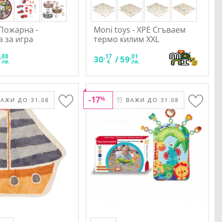
Пожарна -
Moni toys - XPE Сгъваем
 за игра
термо килим XXL
,88
,17
,01
8
30
/
59
лв.
€
лв.
-17
%
АЖИ ДО 31.08
ВАЖИ ДО 31.08