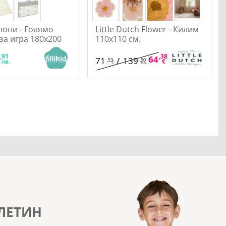
балони - Голямо
Little Dutch Flower - Килим
за игра 180х200
110x110 см.
,91
,38
,91
9
64
/
125
71
/
139
,53
,90
€
лв.
лв.
€
лв.
ЛЕТИН