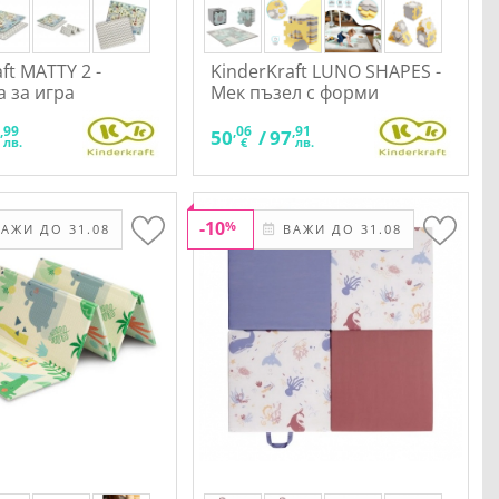
ft MATTY 2 -
KinderKraft LUNO SHAPES -
 за игра
Мек пъзел с форми
,99
,06
,91
7
50
/
97
лв.
€
лв.
-10
%
АЖИ ДО 31.08
ВАЖИ ДО 31.08