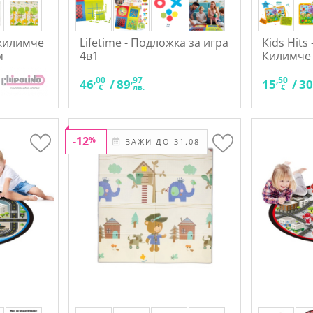
 килимче
Lifetime - Подложка за игра
Kids Hits
м
4в1
Килимче
,10
,00
,97
,50
40
46
/
89
15
/
3
лв.
€
лв.
€
-12
%
ВАЖИ ДО 31.08