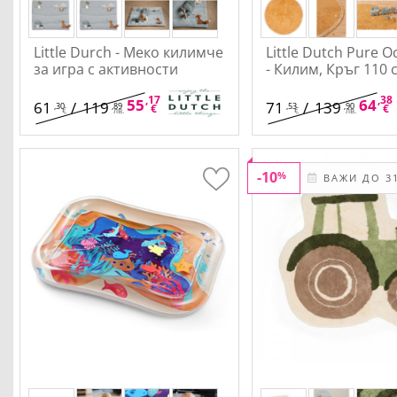
Little Durch - Меко килимче
Little Dutch Pure O
за игра с активности
- Килим, Кръг 110 
,17
,90
,38
55
/
107
64
61
/
119
71
/
139
,30
,89
,53
,90
€
лв.
€
€
лв.
€
лв.
-10
%
ВАЖИ ДО 31