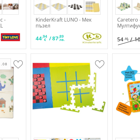
c -
KinderKraft LUNO - Мек
Caretero 
XL
пъзел
Мултифу
Постелка
,94
,89
44
/
87
54
/
1
,66
€
лв.
€
.08