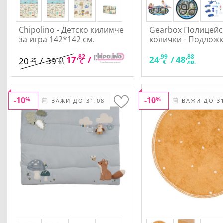
Chipolino - Детско килимче
Gearbox Полицейс
за игра 142*142 см.
колички - Подложк
игра
,82
,85
,99
,88
17
/
34
24
/
48
20
/
39
,25
,61
€
лв.
€
лв.
€
лв.
-10
-10
%
%
ВАЖИ ДО 31.08
ВАЖИ ДО 31