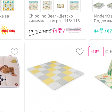
ка за
Chipolino Bear - Детско
KinderKra
килимче за игра - 113*113
Подложка
cm
,90
,28
,99
11
/
23
44
/
8
13
/
26
,68
,76
€
лв.
€
€
лв.
-10
%
В