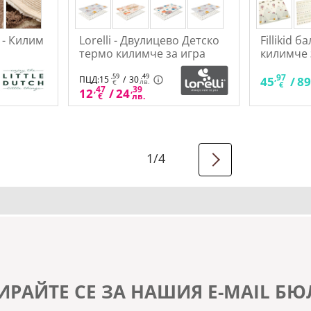
r - Килим
Lorelli - Двулицево Детско
Fillikid 
термо килимче за игра
килимче 
120-180 см
,91
,59
,49
,97
/
125
ПЦД:
15
/
30
45
/
8
лв.
€
лв.
€
,47
,39
12
/
24
€
лв.
1
/
4
ИРАЙТЕ СЕ ЗА НАШИЯ E-MAIL БЮ