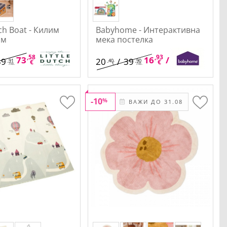
tch Boat - Килим
Babyhome - Интерактивна
см
мека постелка
,58
,92
,93
,12
73
/
143
16
/
33
59
20
/
39
,91
,40
,90
€
лв.
€
лв.
лв.
€
лв.
-10
%
ВАЖИ ДО 31.08