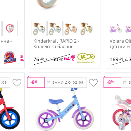
инча -
Kinderkraft RAPID 2 -
Volare Ol
Колело за баланс
Детски в
,80
,86
,60
,34
/
386
64
/
126
76
/
150
169
/
,90
,40
,00
€
лв.
€
лв.
€
лв.
€
-8
-8
%
%
.09
ВАЖИ ДО 02.09
В