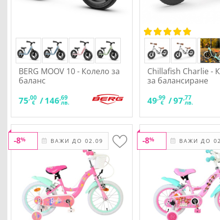
BERG MOOV 10 - Колело за
Chillafish Charlie -
баланс
за балансиране
,00
,69
,99
,77
75
/
146
49
/
97
€
лв.
€
лв.
-8
-8
%
%
ВАЖИ ДО 02.09
ВАЖИ ДО 02