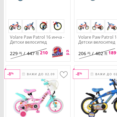
Volare Paw Patrol 16 инча -
Volare Paw Patrol 1
Детски велосипед
Детски велосипед
,68
,05
210
/
412
189
229
/
447
206
/
402
,00
,89
,00
,90
€
лв.
€
лв.
€
лв.
-8
-8
%
%
ВАЖИ ДО 02.09
ВАЖИ ДО 02