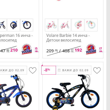
uperman 16 инча -
Volare Barbie 14 инча -
елосипед
Детски велосипед
,68
,05
,28
,07
210
/
412
192
/
376
447
209
/
408
,89
,00
,77
€
лв.
€
лв.
лв.
€
лв.
-8
%
АЖИ ДО 02.09
ВАЖИ ДО 02.09