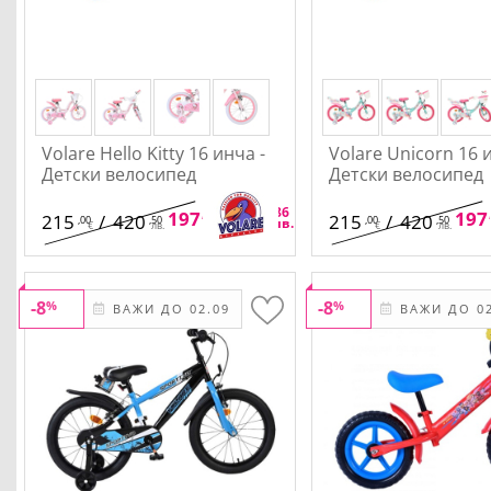
Volare Hello Kitty 16 инча -
Volare Unicorn 16 
Детски велосипед
Детски велосипед
,80
,86
197
/
386
197
215
/
420
215
/
420
,00
,50
,00
,50
€
лв.
€
лв.
€
лв.
-8
-8
%
%
ВАЖИ ДО 02.09
ВАЖИ ДО 02