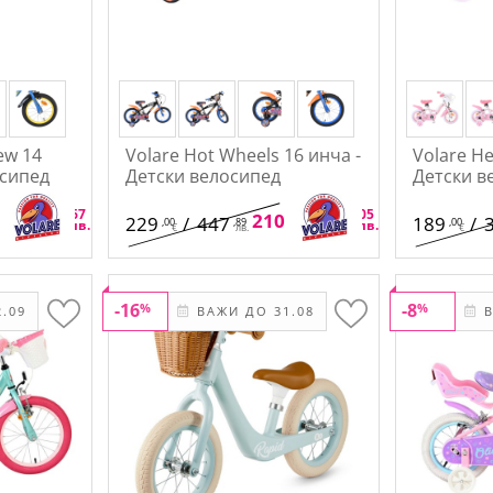
ew 14
Volare Hot Wheels 16 инча -
Volare He
осипед
Детски велосипед
Детски в
,52
,67
,68
,05
/
370
210
/
412
229
/
447
189
/
,00
,89
,00
€
лв.
€
лв.
€
лв.
€
-16
-8
%
%
.09
ВАЖИ ДО 31.08
В