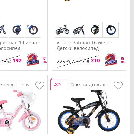
uperman 14 инча -
Volare Batman 16 инча -
елосипед
Детски велосипед
,28
,07
,68
,05
192
/
376
210
/
412
408
229
/
447
,77
,00
,89
€
лв.
€
лв.
лв.
€
лв.
-8
%
АЖИ ДО 02.09
ВАЖИ ДО 02.09