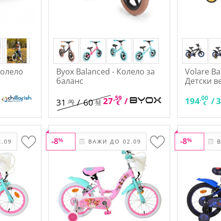
 Колело
Byox Balanced - Колело за
Volare B
баланс
Детски в
,59
,96
,00
27
/
53
194
/
31
/
60
,00
,63
€
лв.
€
€
лв.
-8
-8
%
%
.09
ВАЖИ ДО 02.09
В