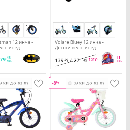
atman 12 инча -
Volare Bluey 12 инча -
елосипед
Детски велосипед
,43
,88
,11
379
127
/
250
139
/
271
,00
,86
€
лв.
лв.
€
лв.
-8
%
АЖИ ДО 02.09
ВАЖИ ДО 02.09