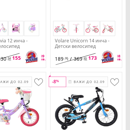
ivia 12 инча -
Volare Unicorn 14 инча -
елосипед
Детски велосипед
,48
,09
,88
,08
155
/
304
173
/
340
330
189
/
369
,54
,00
,65
€
лв.
€
лв.
лв.
€
лв.
-8
%
АЖИ ДО 02.09
ВАЖИ ДО 02.09