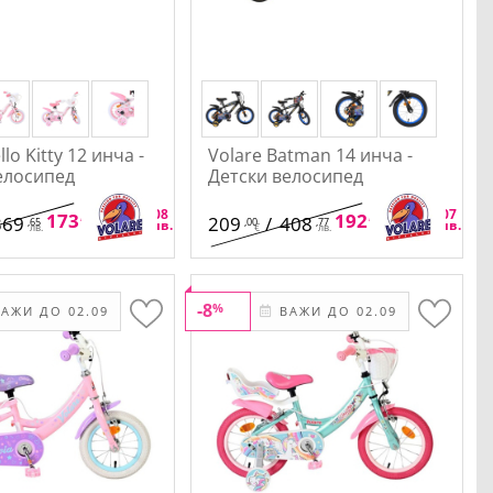
llo Kitty 12 инча -
Volare Batman 14 инча -
елосипед
Детски велосипед
,88
,08
,28
,07
173
/
340
192
/
376
369
209
/
408
,65
,00
,77
€
лв.
€
лв.
лв.
€
лв.
-8
%
АЖИ ДО 02.09
ВАЖИ ДО 02.09