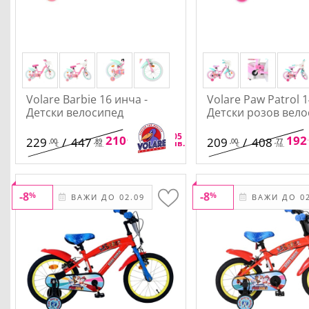
Volare Barbie 16 инча -
Volare Paw Patrol 1
Детски велосипед
Детски розов вел
,68
,05
210
/
412
192
229
/
447
209
/
408
,00
,89
,00
,77
€
лв.
€
лв.
€
лв.
-8
-8
%
%
ВАЖИ ДО 02.09
ВАЖИ ДО 02