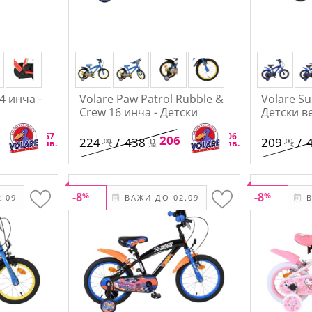
4 инча -
Volare Paw Patrol Rubble &
Volare S
Crew 16 инча - Детски
Детски в
велосипед
,52
,67
,08
,06
/
370
206
/
403
224
/
438
209
/
,00
,11
,00
€
лв.
€
лв.
€
лв.
€
-8
-8
%
%
.09
ВАЖИ ДО 02.09
В