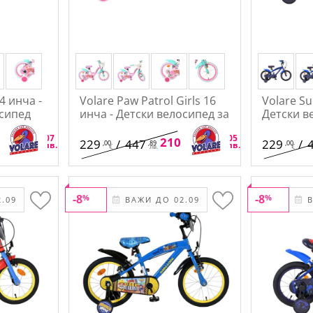
4 инча -
Volare Paw Patrol Girls 16
Volare S
осипед
инча - Детски велосипед за
Детски в
момичета
,28
,07
,68
,05
/
376
210
/
412
229
/
447
229
/
,00
,89
,00
€
лв.
€
лв.
€
лв.
€
-8
-8
%
%
.09
ВАЖИ ДО 02.09
В