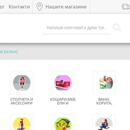
ог
Контакти
Нашите магазини
ЗА БАЛАНС
СТОЛЧЕТА И
КОШАРИ,МЕБ
ВАНИ,
АКСЕСОАРИ
ЕЛИ И
КОРИТА,
ЗА ХРАНЕНЕ
АКСЕСОАРИ
АКСЕСОАРИ,
ЗА СЪН
ХИГИЕНА И
БАНЯ