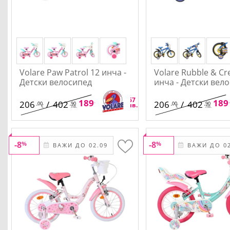
Volare Paw Patrol 12 инча -
Volare Rubble & Cr
Детски велосипед
инча - Детски вел
,52
,67
189
/
370
189
206
/
402
206
/
402
,00
,90
,00
,90
€
лв.
€
лв.
€
лв.
-8
-8
%
%
ВАЖИ ДО 02.09
ВАЖИ ДО 02