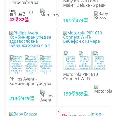
Baby Brezza Food
Нагревател за
Maker Deluxe - Уреди
бебешки шишета 6 в
за приготвяне на
1
ПЦД:
храна,
,90
,77
45
89
€
лв.
42
,23
82
,59
,73
,99
191
374
€
лв.
€
лв.
Motorola PIP1610
Connect Wi-Fi-
Philips Avent -
Бебефон с камера
Комбиниран уред за
здравословна
бебешка храна 4 в 1
,00
,21
199
389
€
лв.
,23
,00
214
419
€
лв.
-12
%
ВАЖИ ДО 31.08