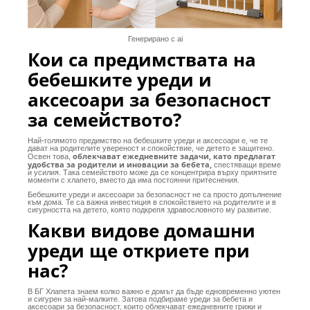
Генерирано с ai
Кои са предимствата на
бебешките уреди и
аксесоари за безопасност
за семейството?
Най-голямото предимство на бебешките уреди и аксесоари е, че те
дават на родителите увереност и спокойствие, че детето е защитено.
облекчават ежедневните задачи, като предлагат
Освен това,
удобства за родители и иновации за бебета,
спестяващи време
и усилия. Така семейството може да се концентрира върху приятните
моменти с хлапето, вместо да има постоянни притеснения.
Бебешките уреди и аксесоари за безопасност не са просто допълнение
към дома. Те са важна инвестиция в спокойствието на родителите и в
сигурността на детето, която подкрепя здравословното му развитие.
Какви видове домашни
уреди ще откриете при
нас?
В БГ Хлапета знаем колко важно е домът да бъде едновременно уютен
и сигурен за най-малките. Затова подбираме уреди за бебета и
аксесоари за безопасност, които облекчават ежедневните грижи и