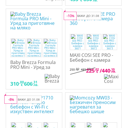
€
лв.
-10
%
ВАЖИ ДО 31.08
MAXI COSI SEE PRO -
Бебефон с камера
Baby Brezza Formula
360
PRO Mini - Уред за
,02
,00
225
,02
/
440
,10
250
489
€
лв.
приготвяне на
лв.
€
мляко
,00
,31
310
606
€
лв.
-8
%
ВАЖИ ДО 31.08