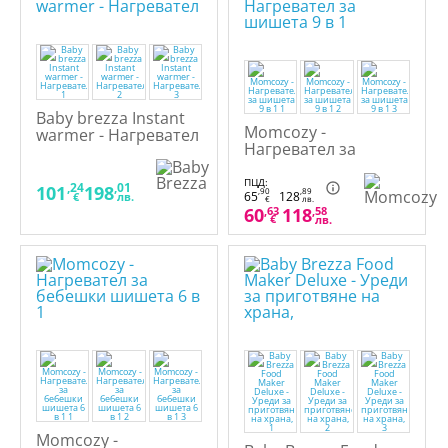
Baby brezza Instant
Momcozy -
warmer - Нагревател
Нагревател за
шишета 9 в 1
ПЦД:
,24
,01
101
198
,90
,89
65
128
€
лв.
€
лв.
60
,63
118
,58
€
лв.
Momcozy -