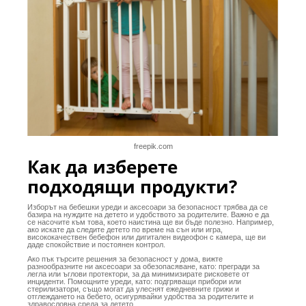
freepik.com
Как да изберете
подходящи продукти?
Изборът на бебешки уреди и аксесоари за безопасност трябва да се
базира на нуждите на детето и удобството за родителите. Важно е да
се насочите към това, което наистина ще ви бъде полезно. Например,
ако искате да следите детето по време на сън или игра,
висококачествен бебефон или дигитален видеофон с камера, ще ви
даде спокойствие и постоянен контрол.
Ако пък търсите решения за безопасност у дома, вижте
разнообразните ни аксесоари за обезопасяване, като: прегради за
легла или ъглови протектори, за да минимизирате рисковете от
инциденти. Помощните уреди, като: подгряващи прибори или
стерилизатори, също могат да улеснят ежедневните грижи и
отглеждането на бебето, осигурявайки удобства за родителите и
здравословна среда за детето.