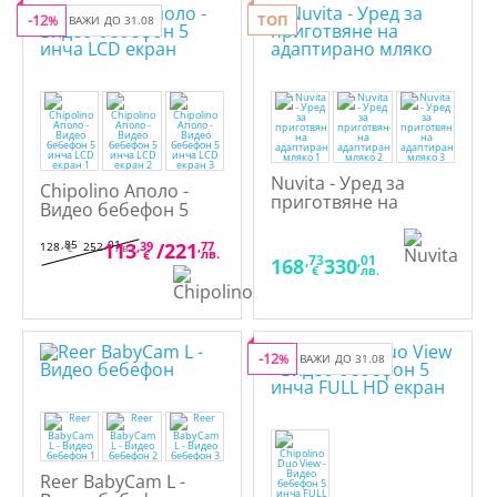
-12
ТОП
%
ВАЖИ ДО 31.08
Nuvita - Уред за
Chipolino Аполо -
приготвяне на
Видео бебефон 5
адаптирано мляко
инча LCD екран
,85
,01
113
,39
/
221
,77
128
252
€
лв.
лв.
€
,73
,01
168
330
€
лв.
-12
%
ВАЖИ ДО 31.08
Reer BabyCam L -