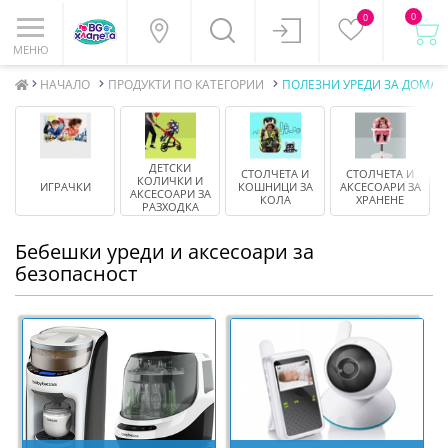
0
0
МЕНЮ
НАЧАЛО
ПРОДУКТИ ПО КАТЕГОРИИ
ПОЛЕЗНИ УРЕДИ ЗА ДОМА 
ДЕТСКИ
СТОЛЧЕТА И
СТОЛЧЕТА И
К
КОЛИЧКИ И
ИГРАЧКИ
КОШНИЦИ ЗА
АКСЕСОАРИ ЗА
И
АКСЕСОАРИ ЗА
КОЛА
ХРАНЕНЕ
РАЗХОДКА
Бебешки уреди и аксесоари за
безопасност