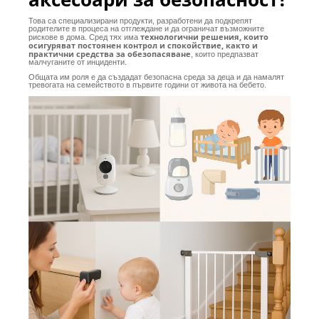
Това са специализирани продукти, разработени да подкрепят
родителите в процеса на отглеждане и да ограничат възможните
технологични решения, които
рискове в дома. Сред тях има
осигуряват постоянен контрол и спокойствие, както и
практични средства за обезопасяване
, които предпазват
малчуганите от инциденти.
Общата им роля е да създадат безопасна среда за деца и да намалят
тревогата на семейството в първите години от живота на бебето.