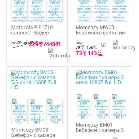
Motorola PIP1710
Momcozy MW03 -
connect - Видео
Безжичен преносим
бебефон с Wi-Fi с
нагревател за
изкуствен интелект
бебешко шише
,00
,00
229
,08
/
448
,04
249
487
ПЦД:
€
лв.
лв.
€
,90
,27
79
156
€
лв.
73
,51
143
,77
€
лв.
Momcozy BM01 -
Momcozy BM03 -
Бебефон с камера 5
Бебефон с камера
инча 1080P Full HD