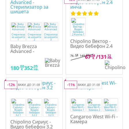
Chipolino Вектор -
Видео бебефон 2.4
Baby Brezza
инча
Advanced -
Стерилизатор за
,18
,00
67
,04
/
131
,12
76
149
€
лв.
лв.
€
шишета
,00
,05
180
352
€
лв.
-12
-11
%
ВАЖИ ДО 31.08
%
ВАЖИ ДО 31.08
Cangaroo West Wi-Fi -
Камера
Chipolino Сириус -
Видео бебефон 3.2