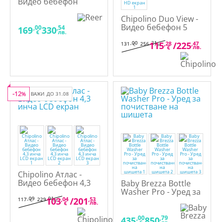
Видео бебефон
Chipolino Duo View -
Видео бебефон 5
,00
,54
169
330
€
лв.
инча FULL HD екран
,00
,21
115
,28
/
225
,47
131
256
€
лв.
лв.
€
-12
%
ВАЖИ ДО 31.08
Chipolino Атлас -
Видео бебефон 4,3
Baby Brezza Bottle
инча LCD екран
Washer Pro - Уред за
,09
,01
почистване на
103
,04
/
201
,53
117
229
€
лв.
лв.
€
шишета
,00
,79
435
850