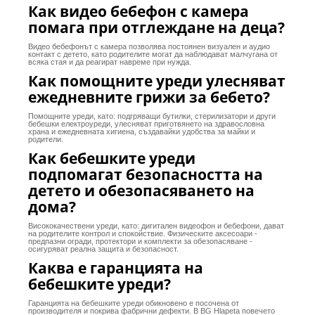
Как видео бебефон с камера
помага при отглеждане на деца?
Видео бебефонът с камера позволява постоянен визуален и аудио
контакт с детето, като родителите могат да наблюдават малчугана от
всяка стая и да реагират навреме при нужда.
Как помощните уреди улесняват
ежедневните грижи за бебето?
Помощните уреди, като: подгряващи бутилки, стерилизатори и други
бебешки електроуреди, улесняват приготвянето на здравословна
храна и ежедневната хигиена, създавайки удобства за майки и
родители.
Как бебешките уреди
подпомагат безопасността на
детето и обезопасяването на
дома?
Висококачествени уреди, като: дигитален видеофон и бебефони, дават
на родителите контрол и спокойствие. Физическите аксесоари -
предпазни огради, протектори и комплекти за обезопасяване -
осигуряват реална защита и безопасност.
Каква е гаранцията на
бебешките уреди?
Гаранцията на бебешките уреди обикновено е посочена от
производителя и покрива фабрични дефекти. В BG Hlapeta повечето