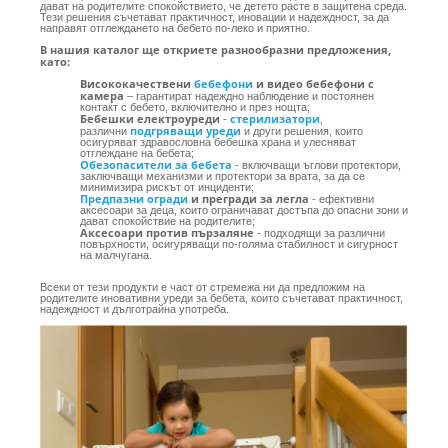
дават на родителите спокойствието, че детето расте в защитена среда.
Тези решения съчетават практичност, иновации и надеждност, за да
направят отглеждането на бебето по-леко и приятно.
В нашия каталог ще откриете разнообразни предложения,
като:
Висококачествени
бебефони
и видео бебефони с
камера
– гарантират надеждно наблюдение и постоянен
контакт с бебето, включително и през нощта;
Бебешки електроуреди
стерилизатори
-
,
подгряващи уреди
различни
и други решения, които
осигуряват здравословна бебешка храна и улесняват
отглеждане на бебета;
Обезопасители за бебета
- включващи ъглови протектори,
заключващи механизми и протектори за врата, за да се
минимизира рискът от инциденти;
Предпазни огради
и прегради за легла
- ефективни
аксесоари за деца, които ограничават достъпа до опасни зони и
дават спокойствие на родителите;
Аксесоари против пързаляне
- подходящи за различни
повърхности, осигуряващи по-голяма стабилност и сигурност
на малчугана.
Всеки от тези продукти е част от стремежа ни да предложим на
родителите иновативни уреди за бебета, които съчетават практичност,
надеждност и дълготрайна употреба.