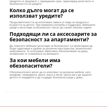
продукти се предлагат с гаранционен срок, гарантиращ качеството и
безопасността на уредите.
Колко дълго могат да се
използват уредите?
Продължителността на използване зависи от вида на продукта и
възрастта на детето. При правилна употреба и поддръжка, бебешките
уреди и аксесоари за безопасност могат да служат няколко години.
Подходящи ли са аксесоарите за
безопасност за апартаменти?
Да, повечето бебешки аксесоари за безопасност са проектирани да
бъдат адаптивни и удобни за различни пространства, включително
апартаменти. Те осигуряват ефективно обезопасяване на дома,
независимо от големината на жилището.
За кои мебели има
обезопасители?
Обезопасителите могат да се използват за различни мебели, като:
шкафове, чекмеджета, врати, маси и легла. Целта им е да защитят
детето от инциденти и да създадат безопасна среда у дома.