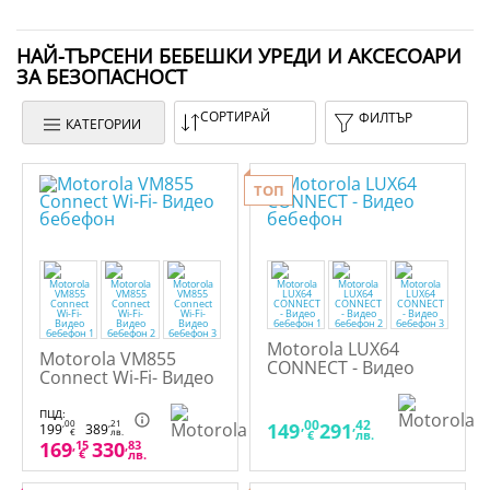
НАЙ-ТЪРСЕНИ БЕБЕШКИ УРЕДИ И АКСЕСОАРИ
ЗА БЕЗОПАСНОСТ
СОРТИРАЙ
ФИЛТЪР
КАТЕГОРИИ
ТОП
Motorola LUX64
Motorola VM855
CONNECT - Видео
Connect Wi-Fi- Видео
бебефон
бебефон
ПЦД:
,00
,42
,00
,21
149
291
199
389
€
лв.
€
лв.
169
,15
330
,83
€
лв.