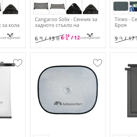
Cangaroo Solix - Сенник за
Tineo - С
 за кола
задното стъкло на
Броя
автомобил
,75
,14
,01
6
/
12
6
/
13
9
/
17
,90
,50
,15
,
лв.
€
лв.
€
лв.
€