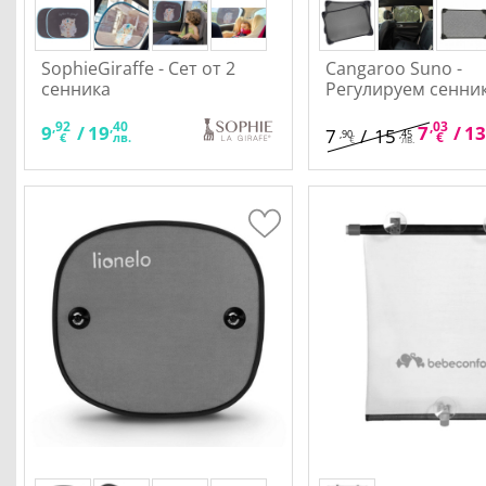
SophieGiraffe - Сет от 2
Cangaroo Suno -
сенника
Регулируем сенник
,92
,40
,03
9
/
19
7
/
13
7
/
15
,90
,45
€
€
лв.
€
лв.