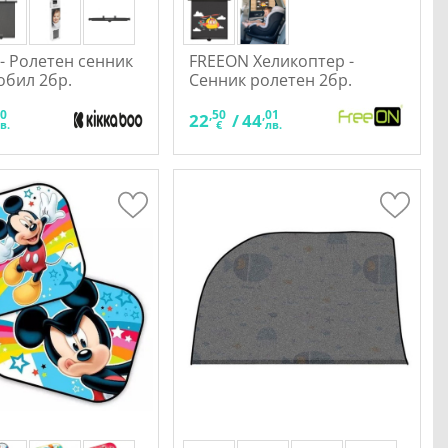
 - Ролетен сенник
FREEON Хеликоптер -
обил 2бр.
Сенник ролетен 2бр.
90
,50
,01
22
/
44
в.
€
лв.