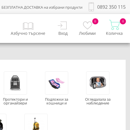
0892 350 115
БЕЗПЛАТНА ДОСТАВКА на избрани продукти
0
0
Азбучно търсене
Вход
Любими
Количка
Протектори и
Подложки за
Огледалала за
органайзери
кошници и
наблюдение
столчета