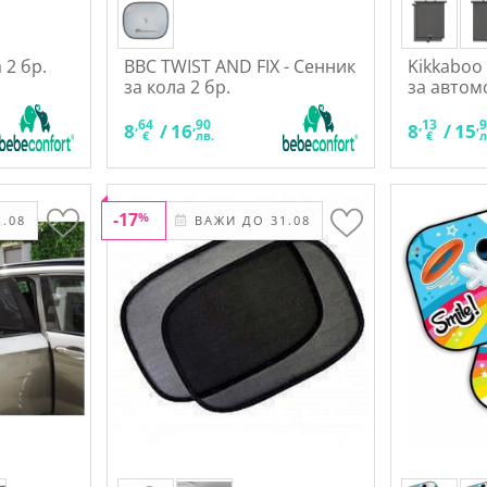
 2 бр.
BBC TWIST AND FIX - Сенник
Kikkaboo
за кола 2 бр.
за автом
,64
,90
,13
,
8
/
16
8
/
15
€
лв.
€
л
-17
%
.08
ВАЖИ ДО 31.08