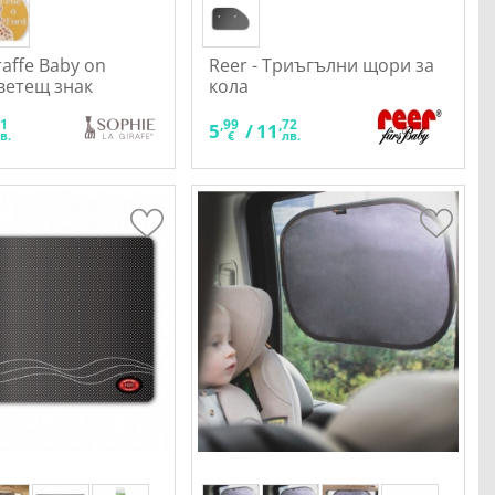
affe Baby on
Reer - Триъгълни щори за
Светещ знак
кола
51
,99
,72
5
/
11
в.
€
лв.