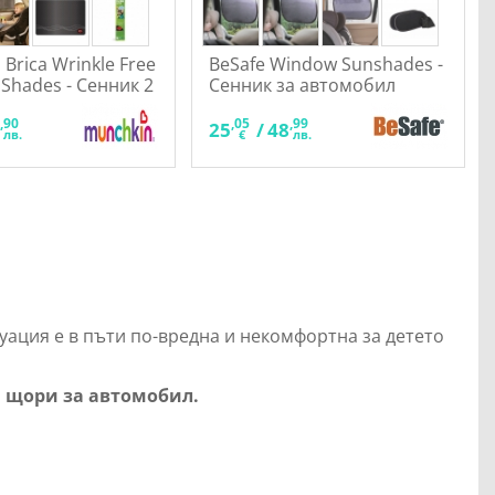
Brica Wrinkle Free
BeSafe Window Sunshades -
 Shades - Сенник 2
Сенник за автомобил
(комплект от 2 бр.)
,90
,05
,99
9
25
/
48
лв.
€
лв.
туация е в пъти по-вредна и некомфортна за детето
 щори за автомобил.