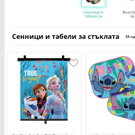
Сенници и
Възгл
табели за
за
стъклата
Сенници и табели за стъклата
38 п