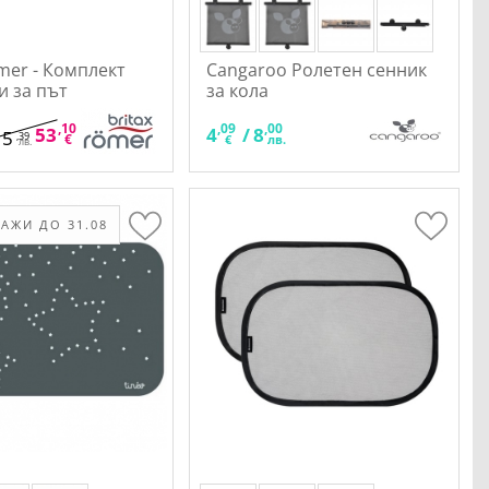
omer - Комплект
Cangaroo Ролетен сенник
и за път
за кола
,10
,85
,09
,00
53
/
103
4
/
8
15
,39
€
лв.
€
лв.
лв.
АЖИ ДО 31.08