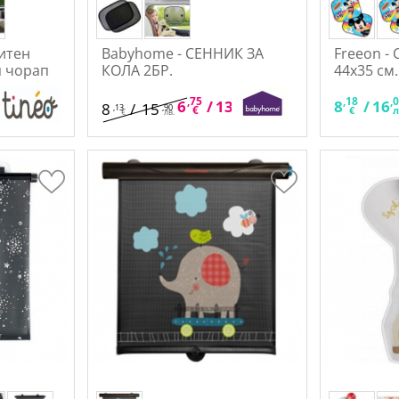
итен
Babyhome - СЕННИК ЗА
Freeon - 
п чорап
КОЛА 2БР.
44х35 см.
я)
,30
,75
,20
,18
,
34
6
/
13
8
/
16
8
/
15
,13
,90
лв.
€
лв.
€
л
€
лв.