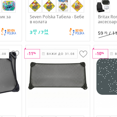
ник за
Seven Polska Табела - Бебе
Britax R
в колата
аксесоар
,60
,04
3
/
7
59
/
1
,00
€
лв.
€
-11
-10
%
%
.08
ВАЖИ ДО 31.08
В