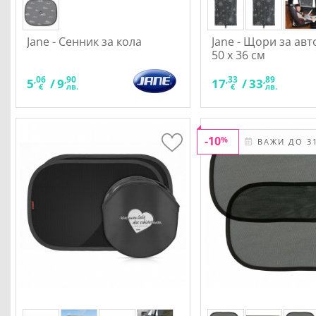
Jane - Сенник за кола
Jane - Щори за ав
50 x 36 см
,06
,90
,33
,89
5
/
9
17
/
33
€
лв.
€
лв.
-10
%
ВАЖИ ДО 31