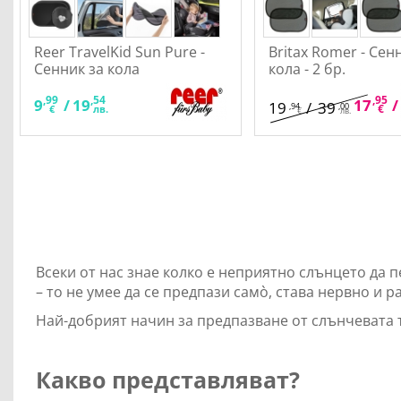
Reer TravelKid Sun Pure -
Britax Romer - Сен
Сенник за кола
кола - 2 бр.
,99
,54
,95
9
/
19
17
/
19
/
39
,94
,00
€
€
лв.
€
лв.
Всеки от нас знае колко е неприятно слънцето да п
– то не умее да се предпази самò, става нервно и 
Най-добрият начин за предпазване от слънчевата 
Какво представляват?