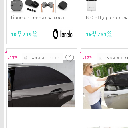
Lionelo - Сенник за кола
BBC - Щора за кола
,17
,89
,31
,90
10
/
19
16
/
31
€
лв.
€
лв.
-17
-12
%
%
ВАЖИ ДО 31.08
ВАЖИ ДО 31