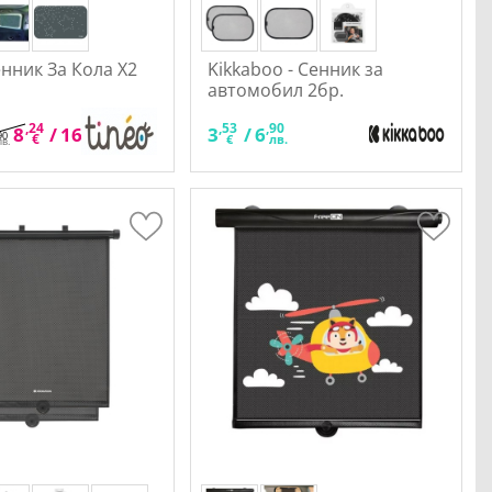
енник За Кола Х2
Kikkaboo - Сенник за
автомобил 2бр.
,24
,11
,53
,90
8
/
16
3
/
6
90
€
лв.
€
лв.
лв.