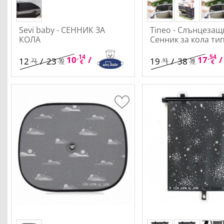
Sevi baby - СЕННИК ЗА
Tineo - Слънцезащ
КОЛА
Сенник за кола ти
(Комплект от 2 бро
,14
,84
,54
10
/
19
17
/
12
/
23
19
/
38
,22
,90
,93
,98
€
лв.
€
€
лв.
€
лв.