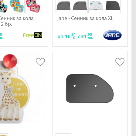
Сенник за кола
Jane - Сенник за кола XL
 2 бр.
00
,31
,90
от
16
/
31
в.
€
лв.