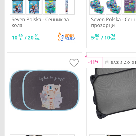
Seven Polska - Сенник за
Seven Polska - Сен
кола
прозорци
,69
,91
,50
,76
10
/
20
5
/
10
€
лв.
€
лв.
-11
%
ВАЖИ ДО 31