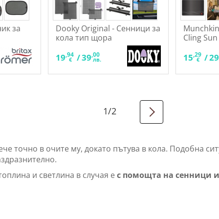
ник за
Dooky Original - Сенници за
Munchkin 
кола тип щора
Cling Sun
бр.
,10
,94
,00
,29
35
19
/
39
15
/
2
лв.
€
лв.
€
1
/
2
ече точно в очите му, докато пътува в кола. Подобна си
раздразнително.
топлина и светлина в случая е
с помощта на сенници и