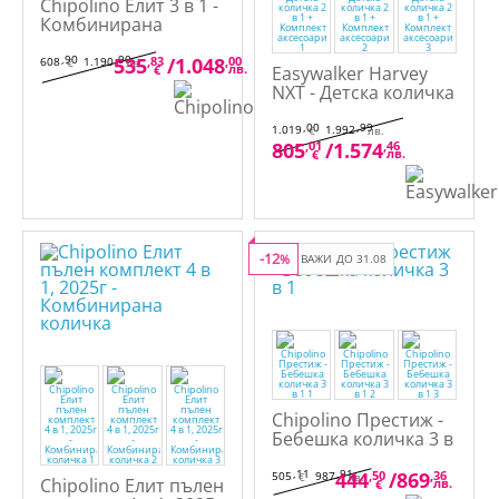
Chipolino Елит 3 в 1 -
Комбинирана
количка
,90
,90
535
,83
/
1.048
,00
608
1.190
€
лв.
лв.
€
Easywalker Harvey
NXT - Детска количка
2 в 1 + Комплект
аксесоари
,00
,99
1.019
1.992
€
лв.
805
,01
/
1.574
,46
лв.
€
-12
%
ВАЖИ ДО 31.08
Chipolino Престиж -
Бебешка количка 3 в
1
,11
,91
444
,50
/
869
,36
505
987
€
лв.
Chipolino Елит пълен
лв.
€