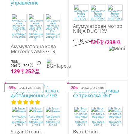
Акумулаторен мотор
NINJA DUO 12V
,50
,01
121
,95
/
238
,51
135
265
€
лв.
лв.
€
Акумулаторна кола
Mercedes AMG GTR,
12V с дистанционно
управление
ПЦД:
,00
,99
204
398
€
лв.
129
,00
252
,30
€
лв.
-35
-20
%
ВАЖИ ДО 31.08
%
ВАЖИ ДО 27.08
Sugar Dream -
Byox Orion -