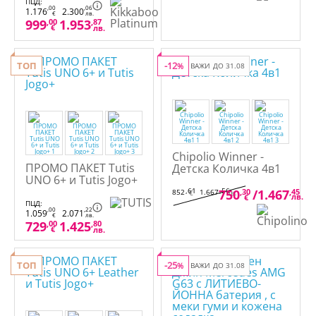
количка 5 в 1
ПЦД:
,00
,06
1.176
2.300
€
лв.
999
,00
1.953
,87
€
лв.
ТОП
-12
%
ВАЖИ ДО 31.08
Chipolio Winner -
ПРОМО ПАКЕТ Tutis
Детска Количка 4в1
UNO 6+ и Tutis Jogo+
,61
,56
750
,30
/
1.467
,45
852
1.667
€
лв.
лв.
€
ПЦД:
,00
,22
1.059
2.071
€
лв.
729
,00
1.425
,80
€
лв.
ТОП
-25
%
ВАЖИ ДО 31.08