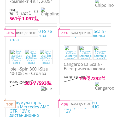
комплект 4 в 1, 2025г
- Комбинирана
количка
ПЦД:
,50
,01
701
1.372
€
лв.
561
,20
1.097
,61
€
лв.
-10
-11
%
ВАЖИ ДО 31.08
%
ВАЖИ ДО 31.08
Cangaroo La Scala -
Електрическа люлка
Joie i-Spin 360 I-Size
40-105см - Стол за
кола
,00
,58
149
,52
/
292
,44
168
328
€
лв.
лв.
€
,90
,92
303
,21
/
593
,03
336
658
€
лв.
лв.
€
ТОП
-10
%
ВАЖИ ДО 31.08