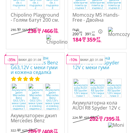
Chipolino Playground
Momcozy M5 Hands-
- Голям батут 200 см.
Free - Двойна
с пързалка
електрическа помпа
за кърма
,93
,01
238
,56
/
466
,59
290
569
ПЦД:
€
лв.
лв.
€
,00
,17
200
391
€
лв.
184
,00
359
,87
€
лв.
-35
-10
%
ВАЖИ ДО 31.08
%
ВАЖИ ДО 31.08
Акумулаторна кола
AUDI R8 Spyder 12V с
меки гуми
Акумулаторен джип
,50
,08
202
,05
/
395
,18
224
439
€
лв.
Mercedes Benz
лв.
€
G63,12V с меки гуми
и кожена седалка
,00
,78
209
,00
/
408
,77
322
629
€
лв.
лв.
€