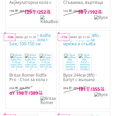
Акумулаторна кола с
Сгъваема, въртяща
дистанционно 27Hz
се триколка 360°
,90
,01
,90
,37
129
,00
/
252
,30
98
,32
/
192
,30
198
389
122
240
€
лв.
€
лв.
лв.
лв.
€
€
-10
-11
%
ВАЖИ ДО 31.08
%
ВАЖИ ДО 31.08
Britax Romer Kidfix
Byox 244см (8ft) -
Pro - Стол за кола i-
Батут с външна
Size, 100-150 см
мрежа и стълба
,46
,01
,01
,01
181
,57
/
355
,12
224
439
204
399
€
лв.
€
лв.
лв.
€
от
198
,95
/
389
,11
лв.
€