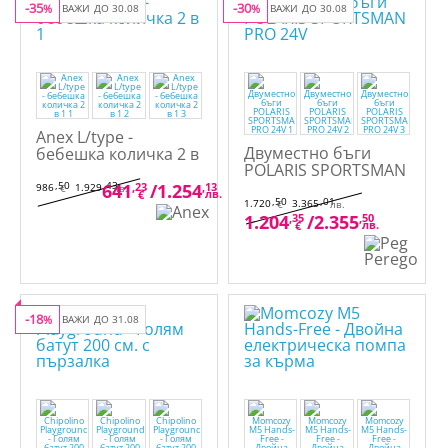
-35
-30
%
ВАЖИ ДО 30.08
%
ВАЖИ ДО 30.08
Anex L/type -
Двуместно бъги
бебешка количка 2 в
POLARIS SPORTSMAN
1
PRO 24V
,50
,43
641
,23
/
1.254
,13
986
1.929
€
лв.
лв.
€
,50
,01
1.720
3.365
€
лв.
1.204
,35
/
2.355
,50
лв.
€
-18
%
ВАЖИ ДО 31.08