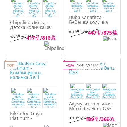
Buba Kanatitza -
Бебешка количка
Chipolino Линеа -
2в1
Детска количка 3в1
до 22 кг
,00
,33
447
,81
/
875
,84
649
1.269
€
лв.
лв.
€
,90
,12
417
,27
/
816
,10
490
960
€
лв.
лв.
€
ТОП
-43
%
ВАЖИ ДО 31.08
Акумулаторен джип
Mercedes Benz G63
KikkaBoo Goya
Platinum -
,90
,14
189
,00
/
369
,65
331
649
€
лв.
лв.
€
Комбинирана