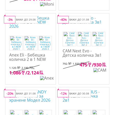
-3
-40
%
ВАЖИ ДО 29.08
%
ВАЖИ ДО 31.08
CAM Next Evo -
Anex Eli - Бебешка
Детска количка 3в1
количка 2 в 1 NEW
2026
,50
,00
475
,50
/
930
,00
792
1.550
€
лв.
лв.
€
,00
,53
1.120
2.190
€
лв.
1.086
,40
/
2.124
,81
лв.
€
-20
-12
%
ВАЖИ ДО 31.08
%
ВАЖИ ДО 30.08