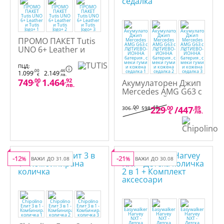
ПРОМО ПАКЕТ Tutis
UNO 6+ Leather и
Tutis Jogo+
ПЦД:
,00
,46
1.099
2.149
€
лв.
749
,00
1.464
,92
Акумулаторен Джип
€
лв.
Mercedes AMG G63 с
ЛИТИЕВО-ЙОННА
батерия , с меки
,00
,48
229
,00
/
447
,89
306
598
€
лв.
лв.
€
гуми и кожена
седалка
-12
-21
%
ВАЖИ ДО 31.08
%
ВАЖИ ДО 30.08