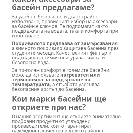
басейн предлагаме?
За удобно, безопасно и дълготрайно
използване, правилният избор на аксесоари
за басейн е ключов. Те подпомагат както
поддръжката на водата, така и комфорта при
използване.
Покривалото предпазва от замърсявания
,
а зимното покривало защитава басейна през
студените месеци. Качественият филтър и
подходящата химия осигуряват чиста и
безопасна вода.
За по-голям комфорт в големите басейни,
може да използвате
нагревател или
термопомпа за поддържане на
температурата
, а стълбата улеснява
безопасния достъп до басейна.
Кои марки басейни ще
откриете при нас?
В нашия асортимент ще откриете внимателно
подбрани продукти от утвърдени
производители, които гарантират
надеждност, качество и дълготрайност.