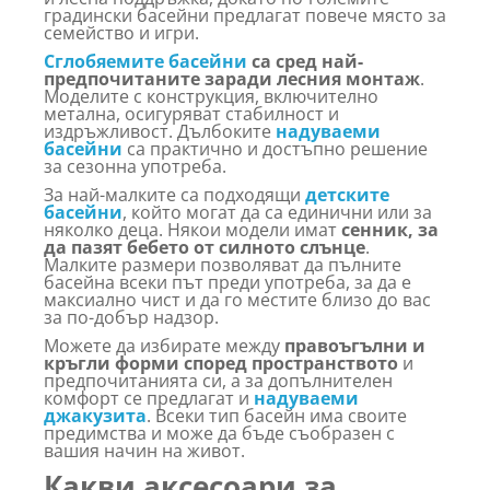
градински басейни предлагат повече място за
семейство и игри.
Сглобяемите басейни
са сред най-
предпочитаните заради лесния монтаж
.
Моделите с конструкция, включително
метална, осигуряват стабилност и
издръжливост. Дълбоките
надуваеми
басейни
са практично и достъпно решение
за сезонна употреба.
За най-малките са подходящи
детските
басейни
, който могат да са единични или за
няколко деца. Някои модели имат
сенник, за
да пазят бебето от силното слънце
.
Малките размери позволяват да пълните
басейна всеки път преди употреба, за да е
максиално чист и да го местите близо до вас
за по-добър надзор.
Можете да избирате между
правоъгълни и
кръгли форми според пространството
и
предпочитанията си, а за допълнителен
комфорт се предлагат и
надуваеми
джакузита
. Всеки тип басейн има своите
предимства и може да бъде съобразен с
вашия начин на живот.
Какви аксесоари за