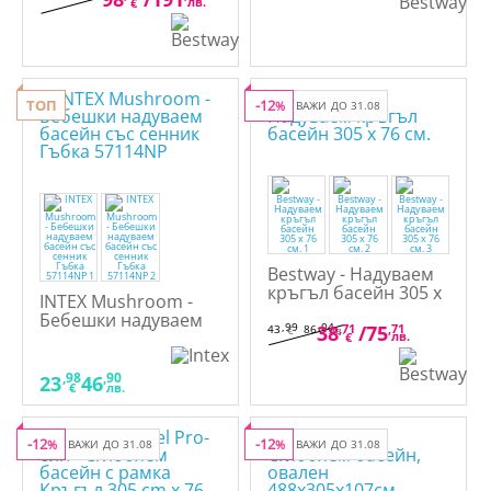
лв.
€
ТОП
-12
%
ВАЖИ ДО 31.08
Bestway - Надуваем
кръгъл басейн 305 x
INTEX Mushroom -
76 см.
Бебешки надуваем
,99
,04
38
,71
/
75
,71
43
86
€
лв.
басейн със сенник
лв.
€
Гъбка 57114NP
,98
,90
23
46
€
лв.
-12
-12
%
ВАЖИ ДО 31.08
%
ВАЖИ ДО 31.08