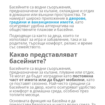
Басейните са водни съоръжения,
предназначени за къпане, охлаждане и отдих
в домашни или външни пространства. Те
намират широко приложение в
дворове,
градини и ваканционни имоти
, като
осигуряват удобна алтернатива на
обществените плажове и басейни.
Подходящи са както за деца, които ги
използват за игра и забавление, така и за
родители, търсещи комфорт, релакс и време
със семейството.
Какво представляват
басейните?
Басейните са водни съоръжения,
предназначени за къпане, плуване или отдих.
Те могат да бъдат изградени като
постоянна
част от имота или да бъдат мобилни
, като
се поставят сезонно. Най-често срещани са
басейните за двор, които осигуряват удобство
и комфорт в домашна среда, особено през
топлите месеци.
Основната функция на басейна е да
предостави безопасна и чиста водна среда. За