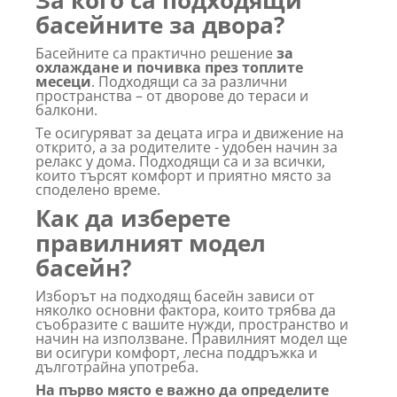
За кого са подходящи
басейните за двора?
Басейните са практично решение
за
охлаждане и почивка през топлите
месеци
. Подходящи са за различни
пространства – от дворове до тераси и
балкони.
Те осигуряват за децата игра и движение на
открито, а за родителите - удобен начин за
релакс у дома. Подходящи са и за всички,
които търсят комфорт и приятно място за
споделено време.
Как да изберете
правилният модел
басейн?
Изборът на подходящ басейн зависи от
няколко основни фактора, които трябва да
съобразите с вашите нужди, пространство и
начин на използване. Правилният модел ще
ви осигури комфорт, лесна поддръжка и
дълготрайна употреба.
На първо място е важно да определите