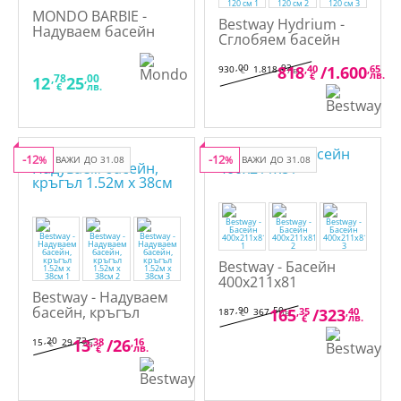
MONDO BARBIE -
Bestway Hydrium -
Надуваем басейн
Сглобяем басейн
100 см.
360 см x 120 см
,00
,92
818
,40
/
1.600
,65
930
1.818
€
лв.
лв.
€
,78
,00
12
25
€
лв.
-12
-12
%
ВАЖИ ДО 31.08
%
ВАЖИ ДО 31.08
Bestway - Басейн
400x211x81
Bestway - Надуваем
басейн, кръгъл
,90
,50
165
,35
/
323
,40
187
367
€
лв.
лв.
€
1.52м x 38см
,20
,73
13
,38
/
26
,16
15
29
€
лв.
лв.
€