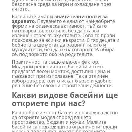
безопасна среда за игри и охлаждане през
лятото.
Басейните имат и
значителни ползи за
здравето
. Плуването е една от най-добрите
форми на физическа активност, тъй като
натоварва цялото тяло, без да оказва
излишен стрес върху ставите. Това го прави
подходящо за всички възрасти. С тях децата и
бебчетата ще могат да развият тялото и
мускулите си, без да се натоварват. Разбира
се, под зоркото око на родителите.
Практичността също е важен фактор.
Модерни решения като басейни интекс
предлагат лесен монтаж, достъпна цена и
гъвкавост при използване. Те са отличен
избор за хора, които искат бързо и удобно
решение без сложни строителни дейности.
Какви видове басейни ще
откриете при нас?
Разнообразието от басейни позволява лесно
да откриете модел според вашето
пространство, бюджет и нужди. Малките
басейни са подходящи за ограничени площи
и лесна поддръжка, докато по-големите