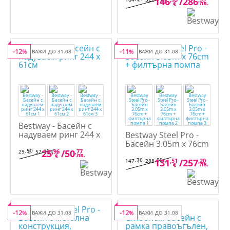
x 76cm
146
/
286
€
лв.
лв.
€
-12
-11
%
ВАЖИ ДО 31.08
%
ВАЖИ ДО 31.08
Bestway - Басейн с
надуваем ринг 244 x
Bestway Steel Pro -
61см
Басейн 3.05m x 76cm
,50
,70
+ филтърна помпа
25
,96
/
50
,77
29
57
€
лв.
лв.
€
,76
,99
131
,51
/
257
,20
147
288
€
лв.
лв.
€
-12
-12
%
ВАЖИ ДО 31.08
%
ВАЖИ ДО 31.08