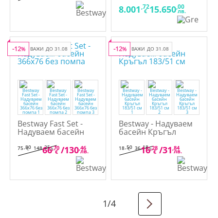
,72
,00
8.001
15.650
€
лв.
-12
-12
%
ВАЖИ ДО 31.08
%
ВАЖИ ДО 31.08
Bestway Fast Set -
Bestway - Надуваем
Надуваем басейн
басейн Кръгъл
366х76 без помпа
183/51 см
,80
,25
,50
,18
66
,70
/
130
,46
16
,28
/
31
,84
75
148
18
36
€
лв.
€
лв.
лв.
лв.
€
€
1
/
4