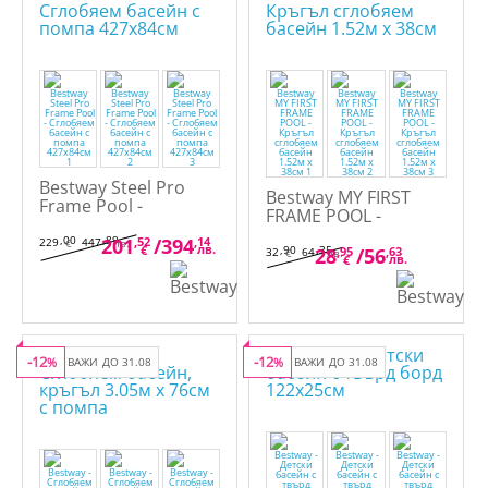
Bestway Steel Pro
Bestway MY FIRST
Frame Pool -
FRAME POOL -
Сглобяем басейн с
Кръгъл сглобяем
помпа 427x84см
,00
,89
201
,52
/
394
,14
229
447
€
лв.
лв.
басейн 1.52м x 38см
€
,90
,35
28
,95
/
56
,63
32
64
€
лв.
лв.
€
-12
-12
%
ВАЖИ ДО 31.08
%
ВАЖИ ДО 31.08