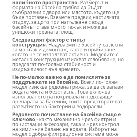
наличното пространство.
Размерът и
формата на басейна трябва да бъдат
съобразени с двора или мястото, където ще
бъде поставен. Вземете предвид настилката
отдолу, защото при напълване с вода,
басейнът става много тежък и може да
унищожи тревната площ.
Следващият фактор е типът
конструкция.
Надуваемите басейни са лесни
за монтаж и демонтаж, както и прибиране
когато не се използват активно. Моделите с
метална конструкция изискват сглобяване, но
предлагат по-голяма стабилност и
издръжливост във времето.
Не по-малко важно е да помислите за
поддръжката на басейна.
Всеки по-голям
модел изисква редовна грижа, за да се запази
водата чиста и безопасна. Това включва
използването на покривала и подходящи
препарати за басейни, които предотвратяват
развитието на бактерии и водорасли.
Редовното почистване на басейна също е
ключово
- както механично чрез филтри и
почистващи аксесоари, така и чрез контрол
на химичния баланс на водата. Изборът на
модел с добра филтрационна система може