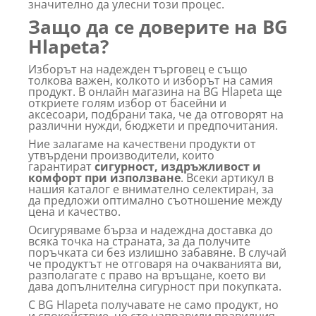
значително да улесни този процес.
Защо да се доверите на BG
Hlapeta?
Изборът на надежден търговец е също
толкова важен, колкото и изборът на самия
продукт. В онлайн магазина на BG Hlapeta ще
откриете голям избор от басейни и
аксесоари, подбрани така, че да отговорят на
различни нужди, бюджети и предпочитания.
Ние залагаме на качествени продукти от
утвърдени производители, които
гарантират
сигурност, издръжливост и
комфорт при използване
. Всеки артикул в
нашия каталог е внимателно селектиран, за
да предложи оптимално съотношение между
цена и качество.
Осигуряваме бърза и надеждна доставка до
всяка точка на страната, за да получите
поръчката си без излишно забавяне. В случай
че продуктът не отговаря на очакванията ви,
разполагате с право на връщане, което ви
дава допълнителна сигурност при покупката.
С BG Hlapeta получавате не само продукт, но