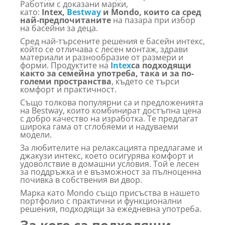
Работим с доказани марки,
като:
Intex,
Bestway
и Mondo, които са сред
най-предпочитаните
на пазара при избор
на басейни за деца.
Сред най-търсените решения е басейн интекс,
който се отличава с лесен монтаж, здрави
материали и разнообразие от размери и
форми. Продуктите на
Intex
са подходящи
както за семейна употреба, така и за по-
големи пространства
, където се търси
комфорт и практичност.
Също толкова популярни са и предложенията
на Bestway, които комбинират достъпна цена
с добро качество на изработка. Те предлагат
широка гама от сглобяеми и надуваеми
модели.
За любителите на релаксацията предлагаме и
джакузи интекс, което осигурява комфорт и
удоволствие в домашни условия. Той е лесен
за поддръжка и е възможност за пълноценна
почивка в собствения ви двор.
Марка като Mondo също присъства в нашето
портфолио с практични и функционални
решения, подходящи за ежедневна употреба.