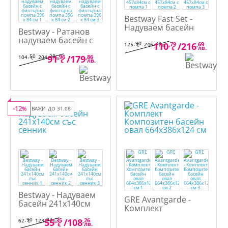
Bestway Fast Set -
Надуваем басейн
Bestway - Ратанов
457х84см с помпа
надуваем басейн с
,90
,24
110
,79
/
216
,69
125
246
€
лв.
филтърна помпа 396
лв.
€
x 84 см
,50
,38
91
,96
/
179
,86
104
204
€
лв.
лв.
€
-12
%
ВАЖИ ДО 31.08
Bestway - Надуваем
GRE Avantgarde -
басейн 241х140см
Комплект
със сенник
Композитен басейн
,90
,02
55
,35
/
108
,26
62
123
€
лв.
лв.
овал 664x386x124 cм
€