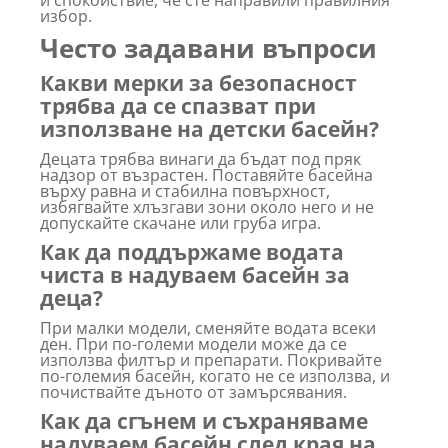
и спокойствие, че сте направили правилния
избор.
Често задавани въпроси
Какви мерки за безопасност
трябва да се спазват при
използване на детски басейн?
Децата трябва винаги да бъдат под пряк
надзор от възрастен. Поставяйте басейна
върху равна и стабилна повърхност,
избягвайте хлъзгави зони около него и не
допускайте скачане или груба игра.
Как да поддържаме водата
чиста в надуваем басейн за
деца?
При малки модели, сменяйте водата всеки
ден. При по-големи модели може да се
използва филтър и препарати. Покривайте
по-големия басейн, когато не се използва, и
почиствайте дъното от замърсявания.
Как да сгънем и съхраняваме
надуваем басейн след края на