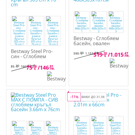
Bestway - Сглобяем
басейн, овален
488x305x107см
Bestway Steel Pro-
,00
,94
519
,20
/
1.015
,47
590
1.153
€
лв.
син - Сглобяем
лв.
€
басейн с рамка
Кръгъл 305 cm x 76
,30
,83
75
,06
/
146
,81
85
166
€
лв.
лв.
€
cm
-11
%
ВАЖИ ДО 31.08