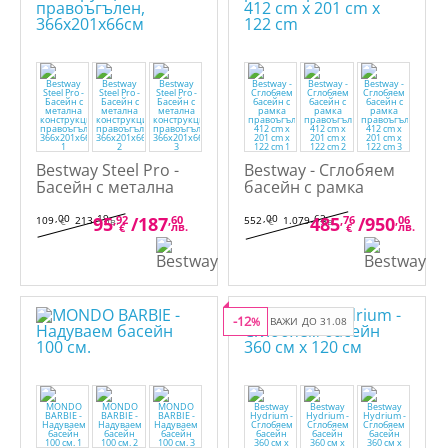
Bestway Steel Pro -
Bestway - Сглобяем
Басейн с метална
басейн с рамка
конструкция,
правоъгълен, 412
правоъгълен,
cm x 201 cm x 122 cm
,00
,19
,00
,62
95
,92
/
187
,60
485
,76
/
950
,06
109
213
552
1.079
€
лв.
€
лв.
лв.
лв.
€
€
366x201x66см
-12
%
ВАЖИ ДО 31.08