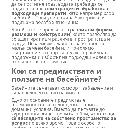
да се постигне това, водата трябва да се
поддържа чрез
филтрация и обработка с
подходящи препарати
, като например хлор
за басейн. Това унищожава бактериите и
поддържа водата хигиенична.
Басейните се предлагат в
различни форми,
размери и конструкции
, което позволява да
се адаптират към различни пространства и
нужди. Независимо дали става въпрос за
малък семеен басейн или по-голямо
съоръжение за спорт и релакс, правилната
поддръжка и изборът на подходящ модел са
от съществено значение.
Кои са предимствата и
ползите на басейните?
Басейните съчетават комфорт, забавление и
здравословен начин на живот.
Едно от основните предимства е
възможността за пълноценна почивка в
домашни условия. Вместо да пътувате до
курорти или обществени басейни, можете
да
се насладите на собствено пространство за
релакс
по всяко време. Това е особено
удобно за семейства с деца, които търсят