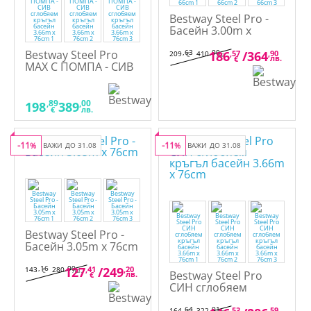
Bestway Steel Pro -
Басейн 3.00m x
2.01m x 66cm
Bestway Steel Pro
,63
,00
186
,57
/
364
,90
209
410
€
лв.
лв.
€
MAX С ПОМПА - СИВ
сглобяем кръгъл
басейн 3.66m x 76cm
,89
,00
198
389
€
лв.
-11
-11
%
ВАЖИ ДО 31.08
%
ВАЖИ ДО 31.08
Bestway Steel Pro -
Басейн 3.05m x 76cm
,16
,00
127
,41
/
249
,20
143
280
€
лв.
Bestway Steel Pro
лв.
€
СИН сглобяем
кръгъл басейн 3.66m
,64
,01
,53
,59
164
322