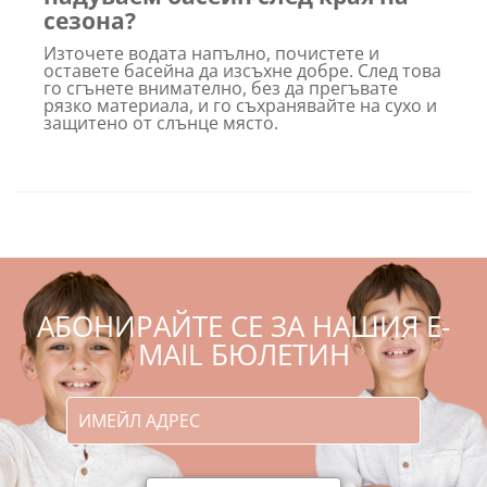
сезона?
Източете водата напълно, почистете и
оставете басейна да изсъхне добре. След това
го сгънете внимателно, без да прегъвате
рязко материала, и го съхранявайте на сухо и
защитено от слънце място.
АБОНИРАЙТЕ СЕ ЗА НАШИЯ E-
MAIL БЮЛЕТИН