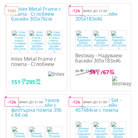
ТОП
-12
%
ВАЖИ ДО 31.08
Bestway - Надуваем
Intex Metal Frame с
басейн 305х183х46
помпа - Сглобяем
басейн 305x76см
,40
,06
34
,67
/
67
,81
39
77
€
лв.
лв.
€
,29
,90
151
295
€
лв.
-12
-12
%
ВАЖИ ДО 31.08
%
ВАЖИ ДО 31.08