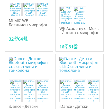
MI-MIC WB -
Безжичен микрофон
WB Academy of Music
с LED Лампа
- Йоника с микрофон
37 клавиша
,90
,35
32
64
€
лв.
,31
,90
16
31
€
лв.
iDance - Детски
iDance - Детски