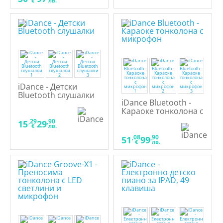
€
лв.
iDance - Детски
Bluetooth слушалки
iDance Bluetooth -
Караоке тонколона с
микрофон
,29
,90
15
29
€
лв.
,08
,90
51
99
€
лв.