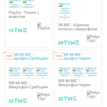
PlayGo - Пиано с
животни
MI-MIC - Кареоке
колона с микрофони
,78
,00
12
25
€
лв.
и Bluetooth
,02
,99
69
134
€
лв.
ТОП
ТОП
WB MI-MIC -
WB MI-MIC -
Микрофон Черен
Микрофон Сребърен
,45
,91
22
43
,45
,91
€
лв.
22
43
€
лв.