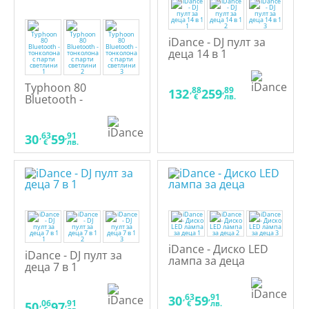
iDance - DJ пулт за
деца 14 в 1
Typhoon 80
,88
,89
132
259
€
лв.
Bluetooth -
тонколона с парти
светлини
,63
,91
30
59
€
лв.
iDance - Диско LED
iDance - DJ пулт за
лампа за деца
деца 7 в 1
,63
,91
30
59
,06
,91
€
лв.
50
97