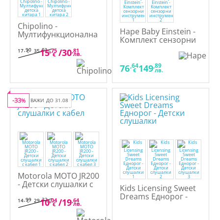
Chipolino -
Hape Baby Einstein -
Мултифункционална
Комплект сензорни
детска китара
инструменти
,90
,01
15
,75
/
30
,81
17
35
€
лв.
лв.
€
,64
,89
76
149
€
лв.
-33
%
ВАЖИ ДО 31.08
Motorola MOTO JR200
- Детски слушалки с
Kids Licensing Sweet
кабел
Dreams Еднорог -
,99
,32
10
,04
/
19
,64
14
29
€
лв.
Детски слушалки
лв.
€