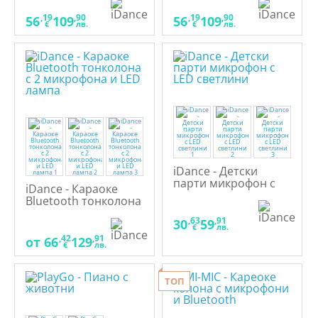
деца
за деца
,19
,90
,19
,90
56
109
56
109
€
лв.
€
лв.
iDance - Детски
парти микрофон с
iDance - Караоке
LED светлини
Bluetooth тонколона
с 2 микрофона и LED
,63
,91
30
59
лампа
€
лв.
,42
,91
от
66
129
€
лв.
ТОП