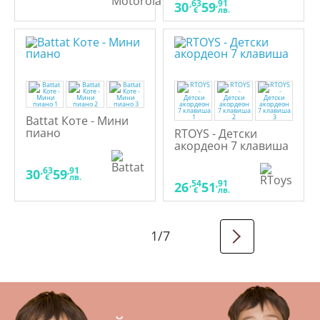
,63
,91
30
59
€
лв.
Battat Коте - Мини
пиано
RTOYS - Детски
акордеон 7 клавиша
,63
,91
30
59
€
лв.
,54
,91
26
51
€
лв.
1
/
7