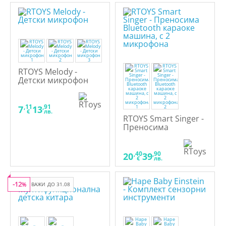
RTOYS Melody -
Детски микрофон
,11
,91
7
13
€
лв.
RTOYS Smart Singer -
Преносима
Bluetooth караоке
машина, с 2
микрофона
,40
,90
20
39
€
лв.
-12
%
ВАЖИ ДО 31.08