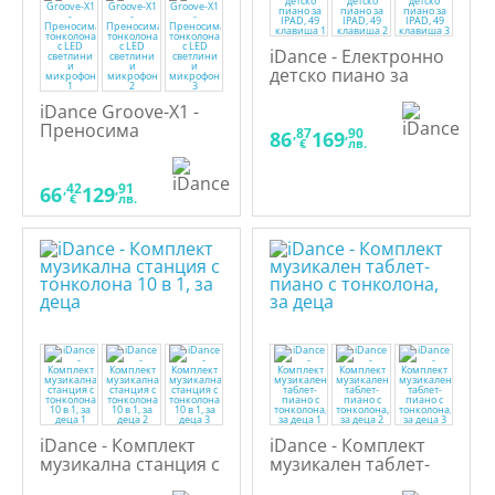
iDance - Електронно
детско пиано за
IPAD, 49 клавиша
iDance Groove-X1 -
Преносима
,87
,90
86
169
€
лв.
тонколона с LED
светлини и
микрофон
,42
,91
66
129
€
лв.
iDance - Комплект
iDance - Комплект
музикална станция с
музикален таблет-
тонколона 10 в 1, за
пиано с тонколона,