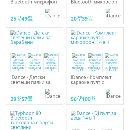
Bluetooth микрофон
Bluetooth микрофон
със светлини и
с LED светлини и
тонколона
тонколона
,51
,89
,40
,90
25
49
20
39
€
лв.
€
лв.
iDance - Детски
iDance - Комплект
светещи палки за
караоке пулт с
барабани
микрофон, 14 в 1
,60
,89
,19
,90
29
57
56
109
€
лв.
€
лв.