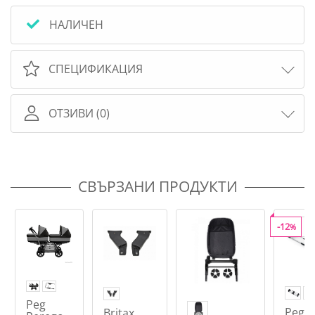
НАЛИЧЕН
СПЕЦИФИКАЦИЯ
ОТЗИВИ (0)
СВЪРЗАНИ ПРОДУКТИ
-12
%
В
Peg
Peg
Britax