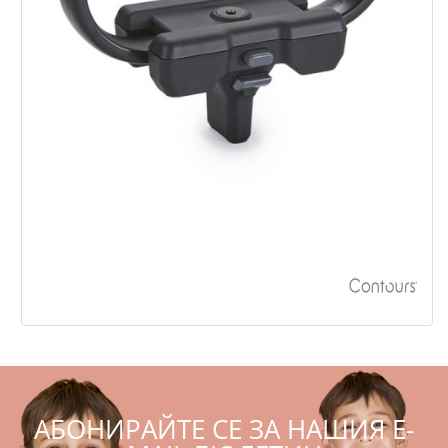
Адаптер за кош за новородено за марките
Cybex Maxi-Cosi Nuna Element
,62
,00
50
99
€
лв.
АБОНИРАЙТЕ СЕ ЗА НАШИЯ E-