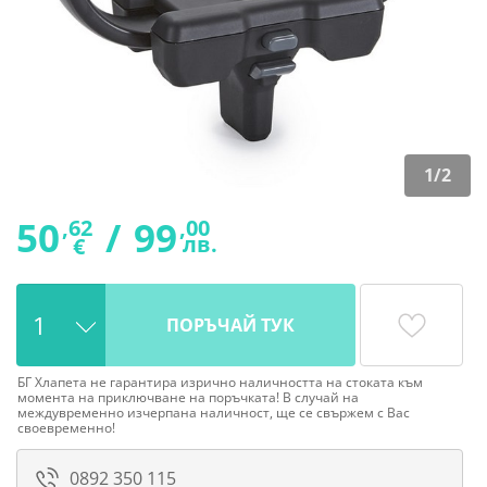
1
/
2
50
/
99
,62
,00
лв.
€
ПОРЪЧАЙ ТУК
БГ Хлапета не гарантира изрично наличността на стоката към
момента на приключване на поръчката! В случай на
междувременно изчерпана наличност, ще се свържем с Вас
своевременно!
0892 350 115