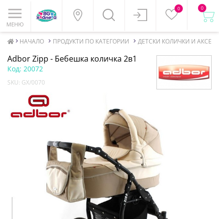
0
0
МЕНЮ
НАЧАЛО
ПРОДУКТИ ПО КАТЕГОРИИ
ДЕТСКИ КОЛИЧКИ И АКСЕСО
Adbor Zipp - Бебешка количка 2в1
Код:
20072
SKU:
GX/0070