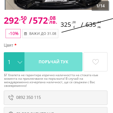
1
/
14
292
,50
/
572
,08
€
лв.
325
,00
/
635
,64
€
лв.
-10%
ВАЖИ ДО 31.08
Цвят
ПОРЪЧАЙ ТУК
БГ Хлапета не гарантира изрично наличността на стоката към
момента на приключване на поръчката! В случай на
междувременно изчерпана наличност, ще се свържем с Вас
своевременно!
0892 350 115