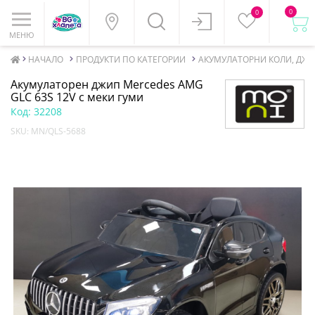
0
0
МЕНЮ
НАЧАЛО
ПРОДУКТИ ПО КАТЕГОРИИ
АКУМУЛАТОРНИ КОЛИ, ДЖ
Акумулаторен джип Mercedes AMG
GLC 63S 12V с меки гуми
Код:
32208
SKU:
MN/QLS-5688