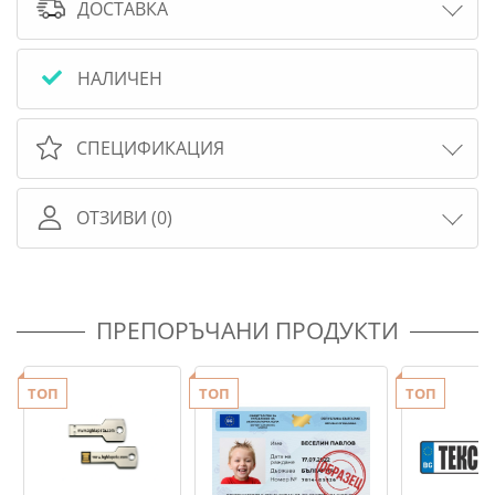
ДОСТАВКА
MP3 жак,
Скорост - бърза и бавна;
НАЛИЧЕН
Батерия - 1*12V7Ah;
Мотор - 2 бр. x 390;
СПЕЦИФИКАЦИЯ
Отварящи се врати.
Максимално тегло до 25 кг.
ОТЗИВИ (0)
С лиценз от Daimler AG. Размер на продукта: 115
x 70 x 55 cm.
ПРЕПОРЪЧАНИ ПРОДУКТИ
ТОП
ТОП
ТОП