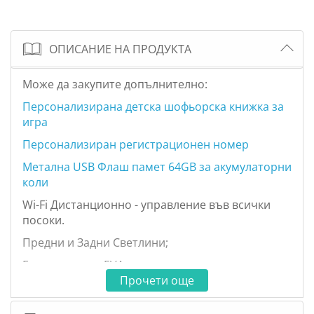
ОПИСАНИЕ НА ПРОДУКТА
Може да закупите допълнително:
Персонализирана детска шофьорска книжка за
игра
Персонализиран регистрационен номер
Метална USB Флаш памет 64GB за акумулаторни
коли
Wi-Fi Дистанционно - управление във всички
посоки.
Предни и Задни Светлини;
Гуми - меки от EVA пяна;
Прочети още
Кожена седалка
Музикални ефекти,