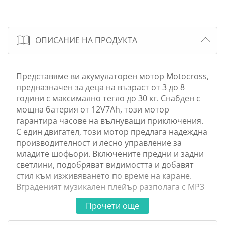
ОПИСАНИЕ НА ПРОДУКТА
Представяме ви акумулаторен мотор Motocross,
предназначен за деца на възраст от 3 до 8
години с максимално тегло до 30 кг. Снабден с
мощна батерия от 12V7Ah, този мотор
гарантира часове на вълнуващи приключения.
С един двигател, този мотор предлага надеждна
производителност и лесно управление за
младите шофьори. Включените предни и задни
светлини, подобряват видимостта и добавят
стил към изживяването по време на каране.
Вграденият музикален плейър разполага с MP3
функция и Bluetooth връзка. Моторът може
Прочети още
лесно да се управлява с помощта на
ръкохватката, осигурявайки реалистично