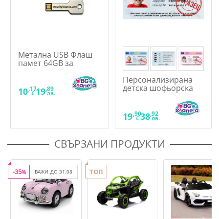
Родителски контрол: Без родителска помощ
Брой места: 1
Метална USB Флаш
памет 64GB за
акумулаторни коли
Персонализирана
детска шофьорска
,17
,89
10
19
€
лв.
книжка за игра
,90
,92
19
38
€
лв.
СВЪРЗАНИ ПРОДУКТИ
-35
ТОП
%
ВАЖИ ДО 31.08