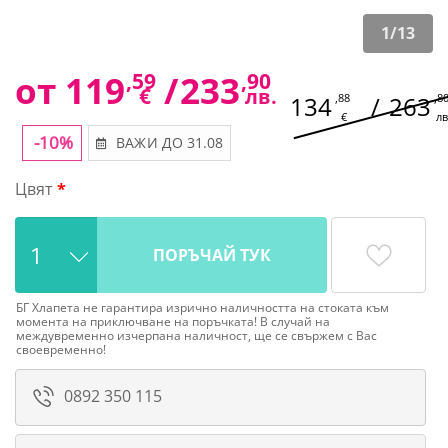
1
/
13
от
119
,59
/
233
,90
€
лв.
134
,88
/
263
,8
€
лв
-10%
ВАЖИ ДО 31.08
Цвят
ПОРЪЧАЙ ТУК
БГ Хлапета не гарантира изрично наличността на стоката към
момента на приключване на поръчката! В случай на
междувременно изчерпана наличност, ще се свържем с Вас
своевременно!
0892 350 115