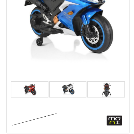
Акумулаторен мотор Motocross 12V с музика и
кожена седалка
,88
,01
152
/
299
€
лв.
,59
,11
137
/
269
лв.
€