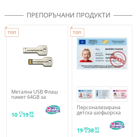
ПРЕПОРЪЧАНИ ПРОДУКТИ
ТОП
ТОП
Метална USB Флаш
памет 64GB за
акумулаторни коли
Персонализирана
детска шофьорска
,17
,89
10
19
€
лв.
книжка за игра
,90
,92
19
38
€
лв.