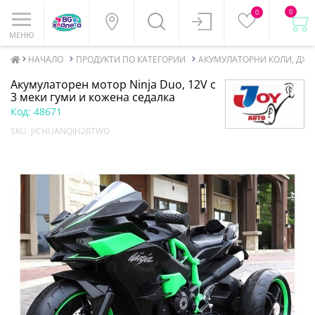
0
0
МЕНЮ
НАЧАЛО
ПРОДУКТИ ПО КАТЕГОРИИ
АКУМУЛАТОРНИ КОЛИ, ДЖ
Акумулаторен мотор Ninja Duo, 12V с
3 меки гуми и кожена седалка
Код:
48671
SKU:
J/CHUANQIH2RTWO