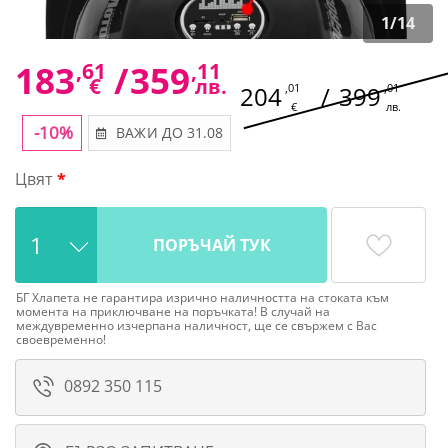
1
/
14
183
,61
/
359
,11
€
лв.
204
,01
/
399
,01
€
лв.
-10%
ВАЖИ ДО 31.08
Цвят
ПОРЪЧАЙ ТУК
БГ Хлапета не гарантира изрично наличността на стоката към
момента на приключване на поръчката! В случай на
междувременно изчерпана наличност, ще се свържем с Вас
своевременно!
0892 350 115