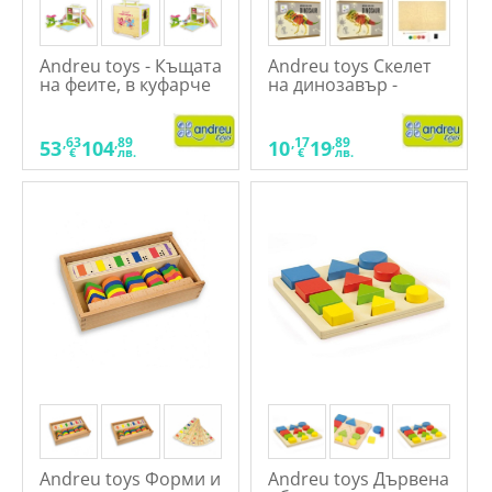
Andreu toys - Къщата
Andreu toys Скелет
на феите, в куфарче
на динозавър -
дървен 3D пъзел
,63
,89
,17
,89
53
104
10
19
€
лв.
€
лв.
Andreu toys Форми и
Andreu toys Дървена