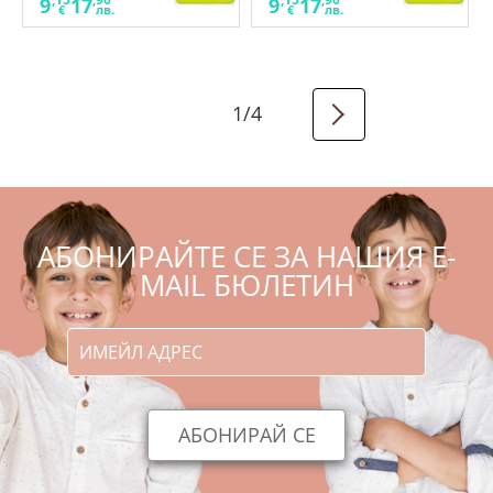
9
17
9
17
€
лв.
€
лв.
1
/
4
АБОНИРАЙТЕ СЕ ЗА НАШИЯ E-
MAIL БЮЛЕТИН