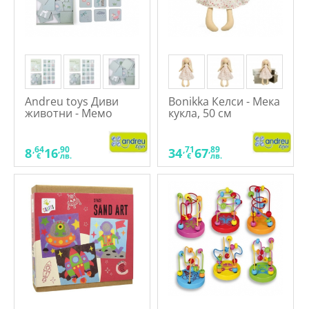
Andreu toys Диви
Bonikka Келси - Мека
животни - Мемо
кукла, 50 см
игра
,64
,90
,71
,89
8
16
34
67
€
лв.
€
лв.