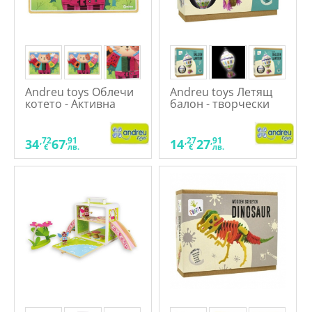
Andreu toys Облечи
Andreu toys Летящ
котето - Активна
балон - творчески
дъска за основни
комплект за
умения
изработка на детска
лампа
,72
,91
,27
,91
34
67
14
27
€
лв.
€
лв.