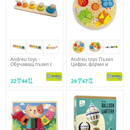
Andreu toys -
Andreu toys Пъзел
Обучаващ пъзел с
Цифри, форми и
кръгли части и
цветове
големи дръжки
,96
,91
,49
,90
22
44
24
47
€
лв.
€
лв.