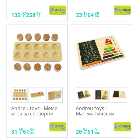
принцеси
Дървен пъзел,
кръгъл
,42
,99
,18
,89
132
258
33
64
€
лв.
€
лв.
Andreu toys - Мемо
Andreu toys -
игра за сензорни
Математически
умения
дъски
,65
,90
,54
,91
31
61
26
51
€
лв.
€
лв.