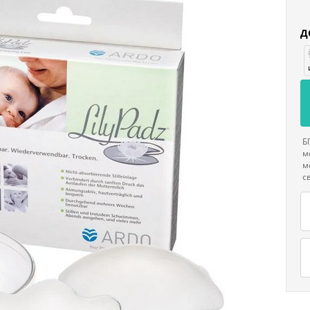
Д
Б
м
м
с