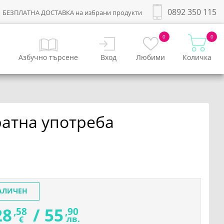
0892 350 115
БЕЗПЛАТНА ДОСТАВКА на избрани продукти
0
0
Азбучно търсене
Вход
Любими
Количка
ратна употреба
АЛИЧЕН
28
/
55
,58
,90
лв.
€