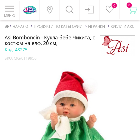
0
0
МЕНЮ
НАЧАЛО
ПРОДУКТИ ПО КАТЕГОРИИ
ИГРАЧКИ
КУКЛИ И АКСЕ
Asi Bomboncin - Кукла-бебе Чикита, с
костюм на елф, 20 см,
Код:
48275
SKU:
MG/0119956