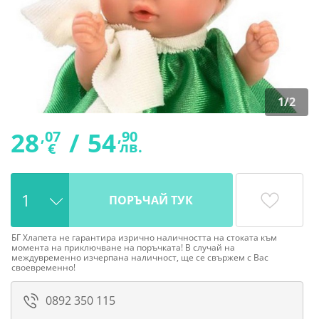
1
/
2
28
/
54
,07
,90
лв.
€
ПОРЪЧАЙ ТУК
БГ Хлапета не гарантира изрично наличността на стоката към
момента на приключване на поръчката! В случай на
междувременно изчерпана наличност, ще се свържем с Вас
своевременно!
0892 350 115