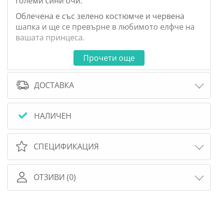
големи сини очи.
Облечена е със зелено костюмче и червена
шапка и ще се превърне в любимото елфче на
вашата принцеса.
Дрехите се закопчават с велкро, така че лесно
Прочети още
могат да бъдат събличани и обличани. Така
играта на обличане става още по-интересна.
ДОСТАВКА
Детето може да се грижи за бебето си, да го
облече и да го вземе навсякъде. Така то ще се
почувства като истинска майка.
НАЛИЧЕН
Всички дрехи и аксесоари на куклата са
включени в цената.
СПЕЦИФИКАЦИЯ
Професионалистите от Asi са възпроизвели
изразителни черти на лицето, трапчинки на
юмруците и гънки на коленете. Розовите й
ОТЗИВИ (0)
бузки добавят още чар. Тези детайли правят
куклата да изглежда като истинска.
Цялата кукла е изработена от деликатен, много