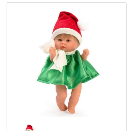
Докато играе с кукли, малките момичета ще се
учат на отговорност и грижа за другите.
Куклата привлича вниманието и на
колекционери и любители на кукли.
Комплектът съдържа:
Кукла-бебе Чикита, висока 20 см;
зелена рокличка;
червена коледна шапка;
красива подаръчна кутия.
Испанската марка Asi е специализирана в
производството на кукли, изработени от
висококачествени материали. Продуктите имат
всички CE сертификати за безопасност. Куклите
са изработени в Испания, обмислени във всеки
детайл и качествено изработени, те ще
осигурят много часове забавна игра.