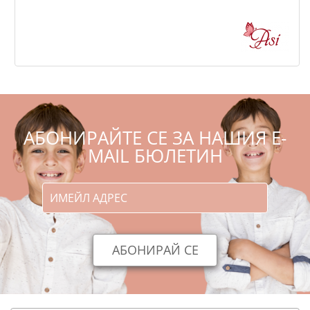
,51
,89
25
49
€
лв.
АБОНИРАЙТЕ СЕ ЗА НАШИЯ E-
MAIL БЮЛЕТИН