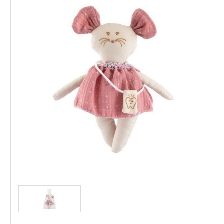
Asi - Малката мишка Миси, със зъбки