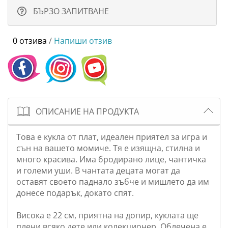
БЪРЗО ЗАПИТВАНЕ
0 отзива
/
Напиши отзив
ОПИСАНИЕ НА ПРОДУКТА
Това е кукла от плат, идеален приятел за игра и
сън на вашето момиче. Тя е изящна, стилна и
много красива. Има бродирано лице, чантичка
и големи уши. В чантата децата могат да
оставят своето паднало зъбче и мишлето да им
донесе подарък, докато спят.
Висока е 22 см, приятна на допир, куклата ще
плени всяко дете или колекционер. Облечена е