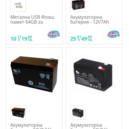
Метална USB Флаш
Акумулаторна
памет 64GB за
батерия - 12V7Ah
акумулаторни коли
,17
,89
,51
,89
10
19
25
49
€
лв.
€
лв.
Акумулаторна
Акумулаторна