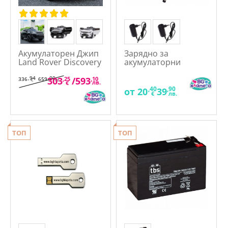
Акумулаторен Джип
Зарядно за
Land Rover Discovery
акумулаторни
12V с меки гуми и
батерии 6V/12V
кожена седалка
,94
,00
303
,25
/
593
,10
336
659
€
лв.
лв.
€
,40
,90
от
20
39
€
лв.
ТОП
ТОП