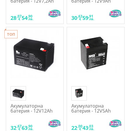
батерия - 12V7,2Ah
батерия - 12V9Ah
,07
,90
,63
,91
28
54
30
59
€
лв.
€
лв.
ТОП
Акумулаторна
Акумулаторна
батерия - 12V12Ah
батерия - 12V5Ah
,67
,90
,00
,03
32
63
22
43
€
лв.
€
лв.