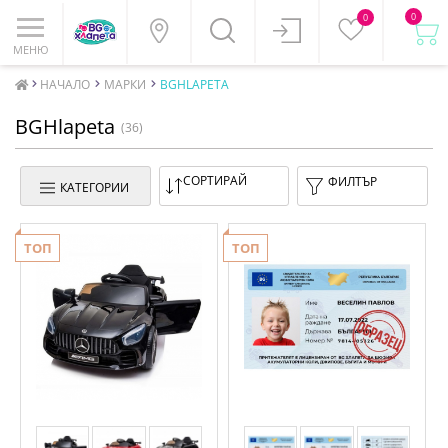
0
0
МЕНЮ
НАЧАЛО
МАРКИ
BGHLAPETA
BGHlapeta
(36)
СОРТИРАЙ
ФИЛТЪР
КАТЕГОРИИ
ТОП
ТОП