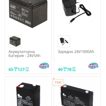
Акумулаторна
Зарядно 24V1000Ah
батерия - 24V5Ah
,00
,13
,00
,23
65
127
40
78
€
лв.
€
лв.
ТОП