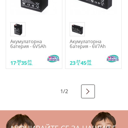
Акумулаторна
Акумулаторна
батерия - 6V5Ah
батерия - 6V7Ah
,90
,01
,01
,00
17
35
23
45
€
лв.
€
лв.
1
/
2