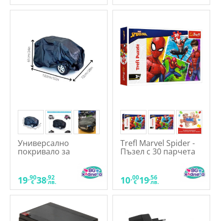
Универсално
Trefl Marvel Spider -
покривало за
Пъзел с 30 парчета
акумулаторна кола
,90
,92
,00
,56
19
38
10
19
€
лв.
€
лв.