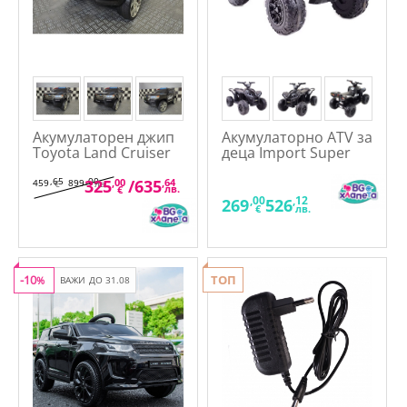
Акумулаторен джип
Акумулаторно ATV за
Toyota Land Cruiser
деца Import Super
Police 12V, с меки
Toys с меки гуми,
гуми и кожена
кожена седалка
,65
,00
325
,00
/
635
,64
459
899
€
лв.
лв.
€
седалка
,00
,12
269
526
€
лв.
-10
ТОП
%
ВАЖИ ДО 31.08