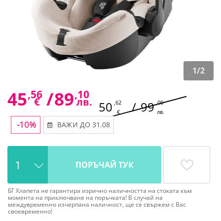
1
/
2
45
,56
/
89
,10
€
лв.
50
,62
/
99
,00
€
лв.
-10%
ВАЖИ ДО 31.08
ПОРЪЧАЙ ТУК
БГ Хлапета не гарантира изрично наличността на стоката към
момента на приключване на поръчката! В случай на
междувременно изчерпана наличност, ще се свържем с Вас
своевременно!