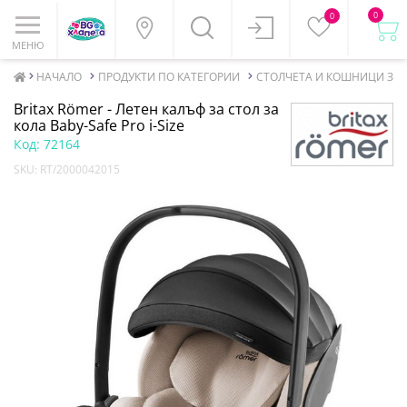
0
0
МЕНЮ
НАЧАЛО
ПРОДУКТИ ПО КАТЕГОРИИ
СТОЛЧЕТА И КОШНИЦИ ЗА 
Britax Römer - Летен калъф за стол за
кола Baby-Safe Pro i-Size
Код:
72164
SKU:
RT/2000042015