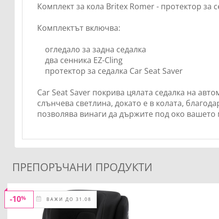
Комплект за кола Britex Romer - протектор за с
Комплектът включва:
огледало за задна седалка
два сенника EZ-Cling
протектор за седалка Car Seat Saver
Car Seat Saver покрива цялата седалка на авт
слънчева светлина, докато е в колата, благод
позволява винаги да държите под око вашето
ПРЕПОРЪЧАНИ ПРОДУКТИ
-10
%
ВАЖИ ДО 31.08