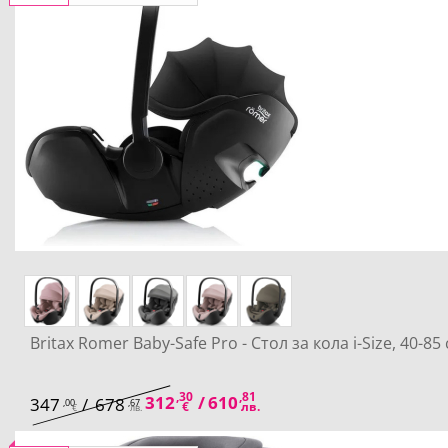
Britax Romer Baby-Safe Pro - Стол за кола i-Size, 40-85
,30
,81
312
/
610
347
/
678
,00
,67
€
лв.
€
лв.