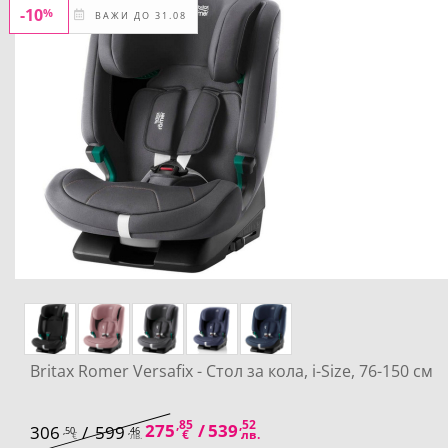
-10
%
ВАЖИ ДО 31.08
Britax Romer Versafix - Стол за кола, i-Size, 76-150 см
,85
,52
275
/
539
306
/
599
,50
,46
€
лв.
€
лв.