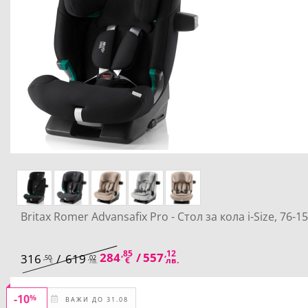
Britax Romer Advansafix Pro - Стол за кола i-Size, 76-1
,85
,12
284
/
557
316
/
619
,50
,02
€
лв.
€
лв.
-10
%
ВАЖИ ДО 31.08