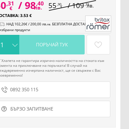
50
/
98
,31
,40
55
/
109
,90
,33
лв.
лв.
€
€
ОСТАВКА:
3.53 €
НАД
102
,26
€
/
200
,00
лв.
БЕЗПЛАТНА ДОСТАВКА на
лв.
избрани продукти
ПОРЪЧАЙ ТУК
Г Хлапета не гарантира изрично наличността на стоката към
омента на приключване на поръчката! В случай на
еждувременно изчерпана наличност, ще се свържем с Вас
воевременно!
0892 350 115
БЪРЗО ЗАПИТВАНЕ