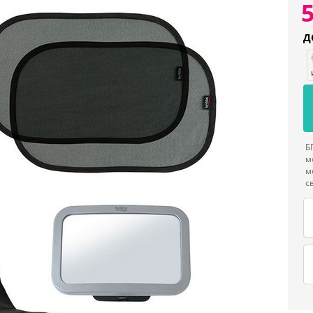
Д
Б
м
м
с