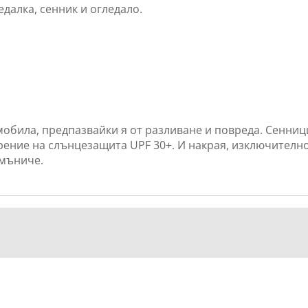
едалка, сенник и огледало.
омобила, предпазвайки я от разливане и повреда. Сенниц
арение на слънцезащита UPF 30+. И накрая, изключителн
 мъниче.