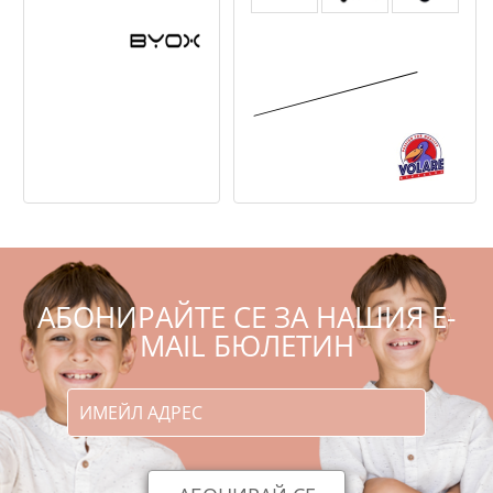
инча Puppy
Volare Bluey 12 инча -
Детски велосипед
,00
,36
173
338
€
лв.
,00
,86
139
/
271
€
лв.
,88
,11
127
/
250
лв.
€
АБОНИРАЙТЕ СЕ ЗА НАШИЯ E-
MAIL БЮЛЕТИН