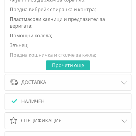
Предна вибрейк спирачка и контра;
Пластмасови калници и предпазител за
веригата;
Помощни колела;
Звънец;
Предна кошничка и столче за кукла;
Подходящо за деца от 6 до 8 години;
Прочети още
11 кг
ДОСТАВКА
Размер на продукта: 133 х 58 х 87
НАЛИЧЕН
СПЕЦИФИКАЦИЯ