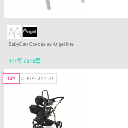
BabyDan Основа за Angel line
,97
,99
111
/
218
€
лв.
-12
%
ВАЖИ ДО 31.08