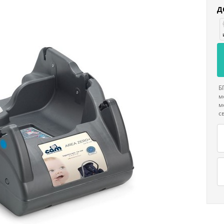
Д
Б
м
м
с