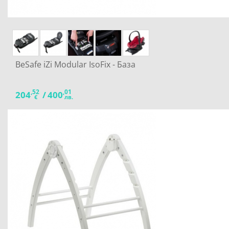
BeSafe iZi Modular IsoFix - База
,52
,01
204
/
400
€
лв.