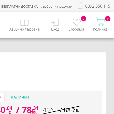
0892 350 115
БЕЗПЛАТНА ДОСТАВКА на избрани продукти
0
0
Азбучно търсене
Вход
Любими
Количка
%
НАЛИЧЕН
40
/
78
,04
,31
45
/
88
,50
,99
лв.
лв.
€
€