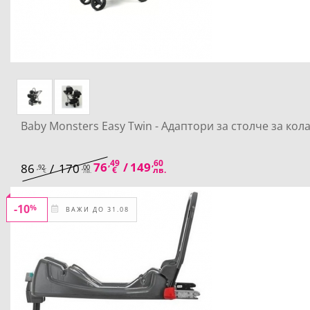
Baby Monsters Easy Twin - Адаптори за столче за кол
,49
,60
76
/
149
86
/
170
,92
,00
€
лв.
€
лв.
-10
%
ВАЖИ ДО 31.08