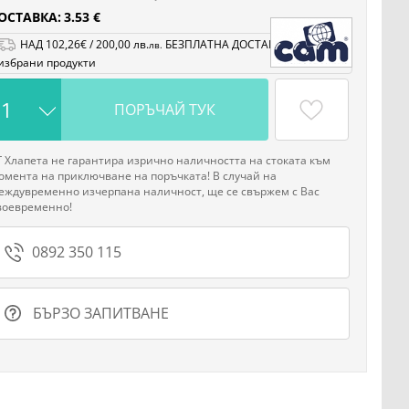
ОСТАВКА:
3.53 €
НАД
102
,26
€
/
200
,00
лв.
БЕЗПЛАТНА ДОСТАВКА на
лв.
избрани продукти
ПОРЪЧАЙ ТУК
Г Хлапета не гарантира изрично наличността на стоката към
омента на приключване на поръчката! В случай на
еждувременно изчерпана наличност, ще се свържем с Вас
воевременно!
0892 350 115
БЪРЗО ЗАПИТВАНЕ