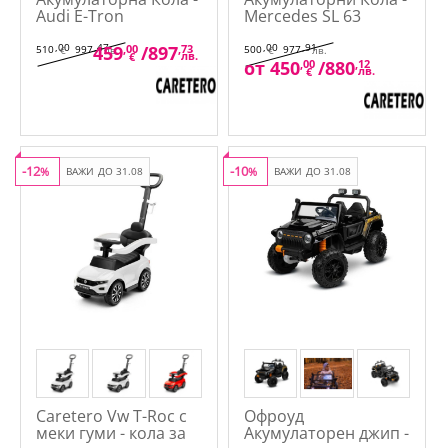
Audi E-Tron
Mercedes SL 63
Sportback Caretero
Caretero
Toyz
,00
,47
,00
,91
459
,00
/
897
,73
510
997
500
977
€
лв.
€
лв.
лв.
€
от
450
,00
/
880
,12
лв.
€
-12
-10
%
ВАЖИ ДО 31.08
%
ВАЖИ ДО 31.08
Caretero Vw T-Roc с
Офроуд
меки гуми - кола за
Акумулаторен джип -