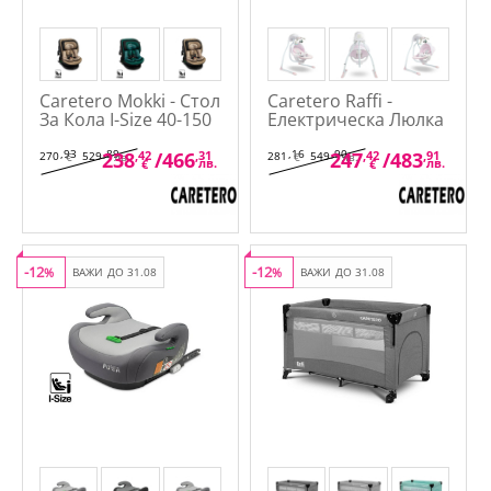
Caretero Mokki - Стол
Caretero Raffi -
За Кола I-Size 40-150
Електрическа Люлка
см.
,93
,89
,16
,90
238
,42
/
466
,31
247
,42
/
483
,91
270
529
281
549
€
лв.
€
лв.
лв.
лв.
€
€
-12
-12
%
ВАЖИ ДО 31.08
%
ВАЖИ ДО 31.08