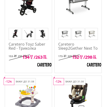
Caretero Toyz Saber
Caretero
Red - Триколка
Sleep2Gether Next To
Me - Кошара
,38
,99
,33
,00
134
,97
/
263
,99
152
,53
/
298
,32
153
299
173
339
€
лв.
€
лв.
лв.
лв.
€
€
-12
-12
%
ВАЖИ ДО 31.08
%
ВАЖИ ДО 31.08