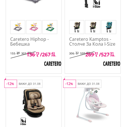
Caretero Hiphop -
Caretero Kamptos -
Бебешка
Столче За Кола I-Size
Проходилка
40-150 см.
,38
,90
,72
,89
136
,73
/
267
,43
269
,91
/
527
,91
155
303
306
599
€
лв.
€
лв.
лв.
лв.
€
€
-12
-12
%
ВАЖИ ДО 31.08
%
ВАЖИ ДО 31.08