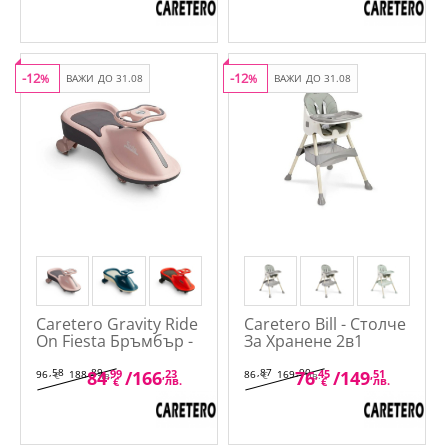
-12
-12
%
ВАЖИ ДО 31.08
%
ВАЖИ ДО 31.08
Caretero Gravity Ride
Caretero Bill - Столче
On Fiesta Бръмбър -
За Хранене 2в1
Кола За Возене
,58
,89
,87
,90
84
,99
/
166
,23
76
,45
/
149
,51
96
188
86
169
€
лв.
€
лв.
лв.
лв.
€
€