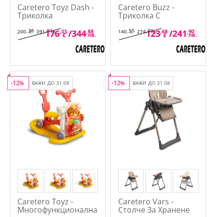
Caretero Toyz Dash -
Caretero Buzz -
Триколка
Триколка С
Родителски Контрол
,38
,91
,55
,89
176
,33
/
344
,88
123
,68
/
241
,90
200
391
140
274
€
лв.
€
лв.
лв.
лв.
€
€
-12
-12
%
ВАЖИ ДО 31.08
%
ВАЖИ ДО 31.08
Caretero Toyz -
Caretero Vars -
Многофункционална
Столче За Хранене