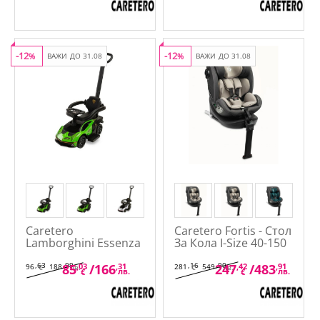
-12
-12
%
ВАЖИ ДО 31.08
%
ВАЖИ ДО 31.08
Caretero
Caretero Fortis - Стол
Lambоrghini Essenza
За Кола I-Size 40-150
Ride-Оn - Кола
см.
,63
,99
,16
,90
85
,03
/
166
,31
247
,42
/
483
,91
96
188
281
549
€
лв.
€
лв.
лв.
лв.
€
€