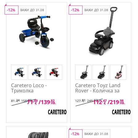
-12
-12
%
ВАЖИ ДО 31.08
%
ВАЖИ ДО 31.08
Caretero Loco -
Caretero Toyz Land
Триколка
Rover - Количка за
яздене с родителски
контрол
,24
,89
,81
,97
71
,49
/
139
,82
112
,47
/
219
,98
81
158
127
249
€
лв.
€
лв.
лв.
лв.
€
€
-12
%
ВАЖИ ДО 31.08