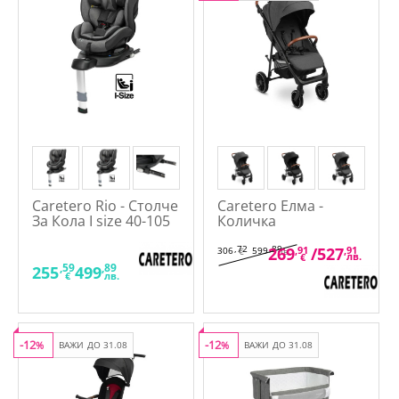
Caretero Rio - Столче
Caretero Елма -
За Кола I size 40-105
Количка
см.
,72
,89
269
,91
/
527
,91
306
599
€
лв.
лв.
€
,59
,89
255
499
€
лв.
-12
-12
%
ВАЖИ ДО 31.08
%
ВАЖИ ДО 31.08