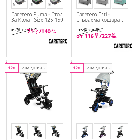
Caretero Puma - Стол
Caretero Esti -
За Кола I-Size 125-150
Сгъваема кошара с
см.
падаща страна
,76
,91
,42
,99
71
,95
/
140
,72
81
159
132
258
€
лв.
€
лв.
лв.
€
от
116
,53
/
227
,91
лв.
€
-12
-12
%
ВАЖИ ДО 31.08
%
ВАЖИ ДО 31.08