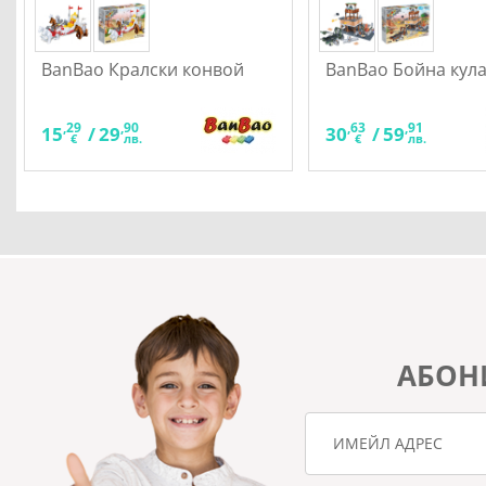
BanBao Кралски конвой
BanBao Бойна кул
,29
,90
,63
,91
15
/
29
30
/
59
€
лв.
€
лв.
АБОН