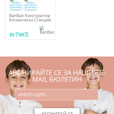
BanBao Конструктор
Космическа Станция
,74
,90
35
69
€
лв.
АБОНИРАЙТЕ СЕ ЗА НАШИЯ E-
MAIL БЮЛЕТИН