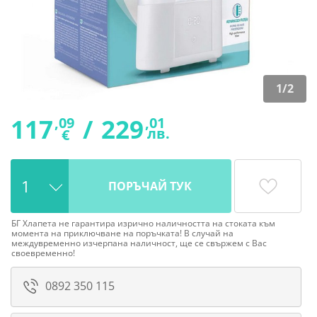
1
/
2
117
/
229
,09
,01
лв.
€
ПОРЪЧАЙ ТУК
БГ Хлапета не гарантира изрично наличността на стоката към
момента на приключване на поръчката! В случай на
междувременно изчерпана наличност, ще се свържем с Вас
своевременно!
0892 350 115