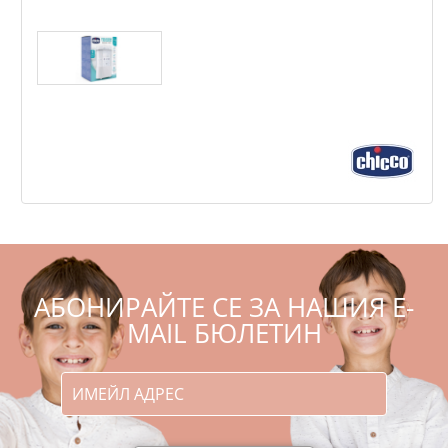
Chicco - Стерилизатор с изсушаване
,09
,01
117
229
€
лв.
АБОНИРАЙТЕ СЕ ЗА НАШИЯ E-
MAIL БЮЛЕТИН