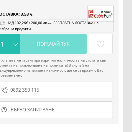
ОСТАВКА:
3.53 €
НАД
102
,26
€
/
200
,00
лв.
БЕЗПЛАТНА ДОСТАВКА на
лв.
избрани продукти
ПОРЪЧАЙ ТУК
Г Хлапета не гарантира изрично наличността на стоката към
омента на приключване на поръчката! В случай на
еждувременно изчерпана наличност, ще се свържем с Вас
воевременно!
0892 350 115
БЪРЗО ЗАПИТВАНЕ