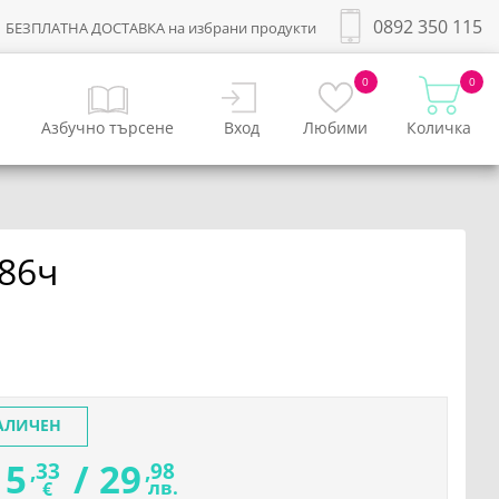
0892 350 115
БЕЗПЛАТНА ДОСТАВКА на избрани продукти
0
0
Азбучно търсене
Вход
Любими
Количка
186ч
АЛИЧЕН
15
/
29
,33
,98
лв.
€