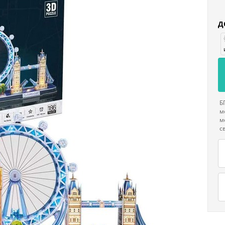
Д
Б
м
м
с