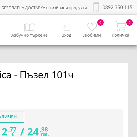
0892 350 115
БЕЗПЛАТНА ДОСТАВКА на избрани продукти
0
0
Азбучно търсене
Вход
Любими
Количка
ica - Пъзел 101ч
АЛИЧЕН
12
/
24
,77
,98
лв.
€