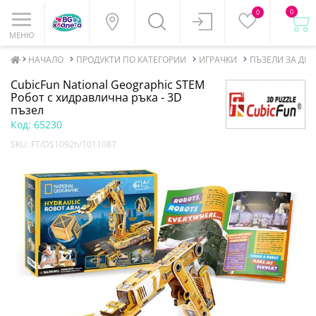
0
0
МЕНЮ
НАЧАЛО
ПРОДУКТИ ПО КАТЕГОРИИ
ИГРАЧКИ
ПЪЗЕЛИ ЗА ДЕЦ
CubicFun National Geographic STEM
Робот с хидравлична ръка - 3D
пъзел
Код:
65230
SKU:
FT/DS1092h/1011087