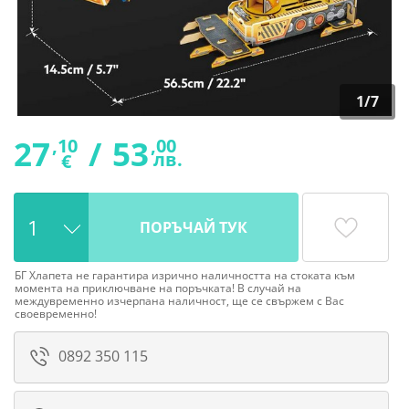
1
/
7
27
/
53
,10
,00
лв.
€
ПОРЪЧАЙ ТУК
БГ Хлапета не гарантира изрично наличността на стоката към
момента на приключване на поръчката! В случай на
междувременно изчерпана наличност, ще се свържем с Вас
своевременно!
0892 350 115