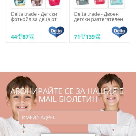
Delta trade - Детски
Delta trade - Двоен
фотьойл за деца от
детски разтегателен
9м. до 5г.
диван
,48
,00
,07
,00
44
87
71
139
€
лв.
€
лв.
АБОНИРАЙТЕ СЕ ЗА НАШИЯ E-
MAIL БЮЛЕТИН