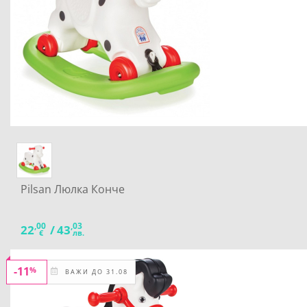
Pilsan Люлка Конче
,00
,03
22
/
43
€
лв.
-11
%
ВАЖИ ДО 31.08