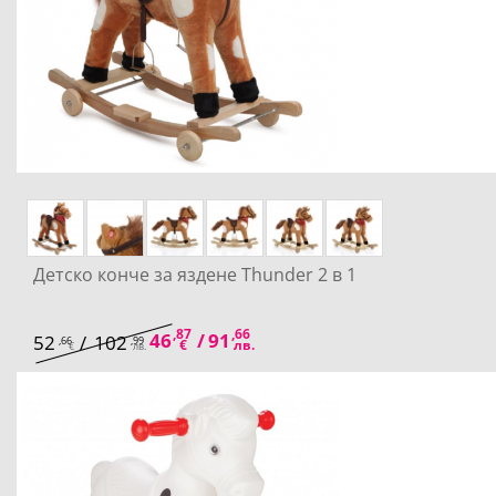
Детско конче за яздене Thunder 2 в 1
,87
,66
46
/
91
52
/
102
,66
,99
€
лв.
€
лв.