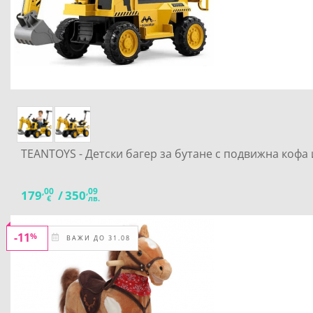
TEANTOYS - Детски багер за бутане с подвижна кофа
,00
,09
179
/
350
€
лв.
-11
%
ВАЖИ ДО 31.08