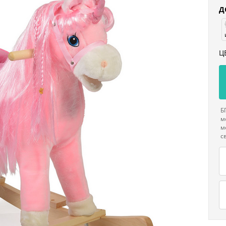
Д
Ц
Б
м
м
с