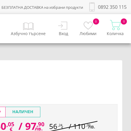
0892 350 115
БЕЗПЛАТНА ДОСТАВКА на избрани продукти
0
0
Азбучно търсене
Вход
Любими
Количка
%
НАЛИЧЕН
50
/
97
,05
,90
56
/
110
,24
,00
лв.
лв.
€
€