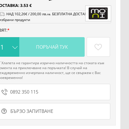
ОСТАВКА:
3.53 €
НАД
102
,26
€
/
200
,00
лв.
БЕЗПЛАТНА ДОСТАВКА на
лв.
избрани продукти
ВЯТ:
ПОРЪЧАЙ ТУК
Г Хлапета не гарантира изрично наличността на стоката към
омента на приключване на поръчката! В случай на
еждувременно изчерпана наличност, ще се свържем с Вас
воевременно!
0892 350 115
БЪРЗО ЗАПИТВАНЕ