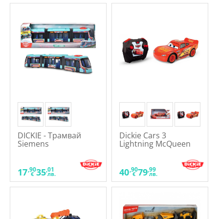
DICKIE - Трамвай
Dickie Cars 3
Siemens
Lightning McQueen
Turbo Racer -
Радиоуправляема
кола
,90
,01
,90
,99
17
35
40
79
€
лв.
€
лв.