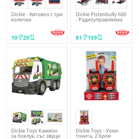
Dickie - Автовоз с три
Dickie Pistenbully 600
колички
- Радиоуправляема
кола
,23
,01
,76
,91
10
20
81
159
€
лв.
€
лв.
Dickie Toys Камион
Dickie Toys - Уоки-
за боклук, със звуци
токита, 2 броя