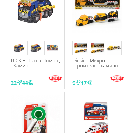
DICKIE Пътна Помощ
Dickie - Микро
- Камион
строителен камион
32 см.
,50
,01
,15
,90
22
44
9
17
€
лв.
€
лв.