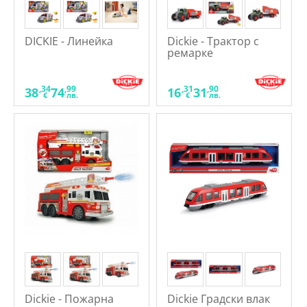
DICKIE - Линейка
Dickie - Трактор с
ремарке
,34
,99
,31
,90
38
74
16
31
€
лв.
€
лв.
Dickie - Пожарна
Dickie Градски влак