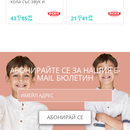
кола със звук и
светлина
,92
,90
,42
,89
43
85
21
41
€
лв.
€
лв.
АБОНИРАЙТЕ СЕ ЗА НАШИЯ E-
MAIL БЮЛЕТИН