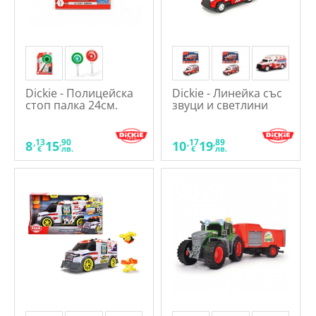
Dickie - Полицейска
Dickie - Линейка със
стоп палка 24см.
звуци и светлини
,13
,90
,17
,89
8
15
10
19
€
лв.
€
лв.