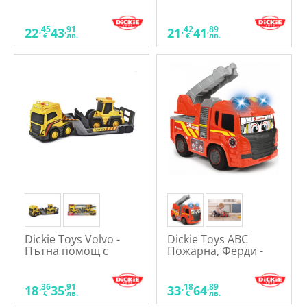
и светлини - Детска
играчка
,45
,91
,42
,89
22
43
21
41
€
лв.
€
лв.
Dickie Toys Volvo -
Dickie Toys ABC
Пътна помощ с
Пожарна, Ферди -
камион
Детска играчка
,36
,91
,18
,89
18
35
33
64
€
лв.
€
лв.