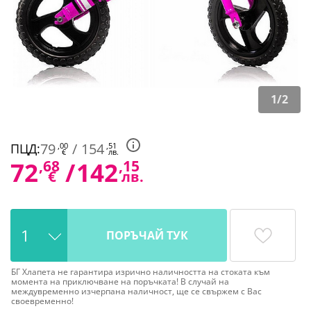
1
/
2
79
/
154
ПЦД:
,00
,51
€
лв.
72
,68
/
142
,15
€
лв.
ПОРЪЧАЙ ТУК
БГ Хлапета не гарантира изрично наличността на стоката към
момента на приключване на поръчката! В случай на
междувременно изчерпана наличност, ще се свържем с Вас
своевременно!