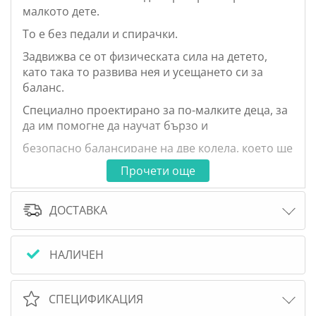
малкото дете.
То е без педали и спирачки.
Задвижва се от физическата сила на детето,
като така то развива нея и усещането си за
баланс.
Специално проектирано за по-малките деца, за
да им помогне да научат бързо и
безопасно балансиране на две колела, което ще
ги подготви за истинското колело в бъдеще.
Прочети още
Характеристики:
12 инча диаметър на колело (30.5 см.)
ДОСТАВКА
полухидроформен заден шарнир
Гуми - EVA
НАЛИЧЕН
СПЕЦИФИКАЦИЯ