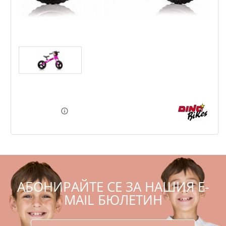
Dino Bikes Rosa Fluo - Колело за баланс
ПЦД:
,00
/
,51
79
154
€
лв.
72
,68
142
,15
лв.
€
АБОНИРАЙТЕ СЕ ЗА НАШИЯ E-
MAIL БЮЛЕТИН