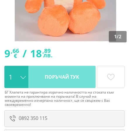
1
/
2
9
/
18
,66
,89
лв.
€
ПОРЪЧАЙ ТУК
БГ Хлапета не гарантира изрично наличността на стоката към
момента на приключване на поръчката! В случай на
междувременно изчерпана наличност, ще се свържем с Вас
своевременно!
0892 350 115