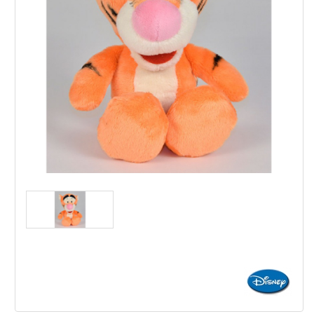
Disney Плюшен Тигър 25см
,66
,89
9
18
€
лв.