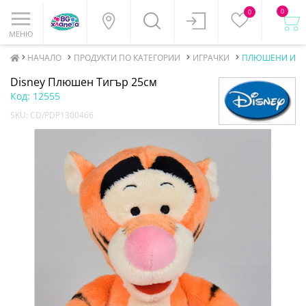
0
0
МЕНЮ
НАЧАЛО
ПРОДУКТИ ПО КАТЕГОРИИ
ИГРАЧКИ
ПЛЮШЕНИ ИГР
Disney Плюшен Тигър 25см
Код:
12555
SKU:
CD/PDP1300466