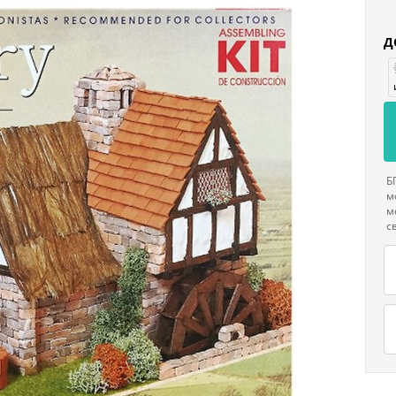
Д
Б
м
м
с