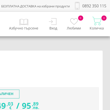
0892 350 115
БЕЗПЛАТНА ДОСТАВКА на избрани продукти
0
0
Азбучно търсене
Вход
Любими
Количка
АЛИЧЕН
49
/
95
,03
,89
лв.
€