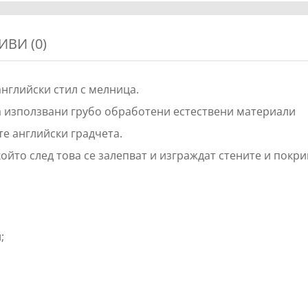
ИВИ (0)
нглийски стил с мелница.
са използвани грубо обработени естествени материали
те английски градчета.
който след това се залепват и изграждат стените и покри
;