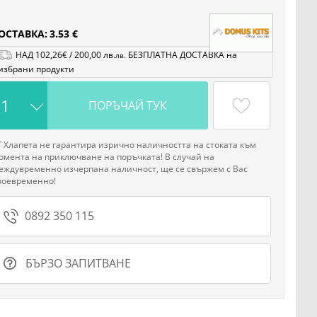
ОСТАВКА:
3.53 €
НАД
102
,26
€
/
200
,00
лв.
БЕЗПЛАТНА ДОСТАВКА на
лв.
избрани продукти
ПОРЪЧАЙ ТУК
Г Хлапета не гарантира изрично наличността на стоката към
омента на приключване на поръчката! В случай на
еждувременно изчерпана наличност, ще се свържем с Вас
воевременно!
0892 350 115
БЪРЗО ЗАПИТВАНЕ