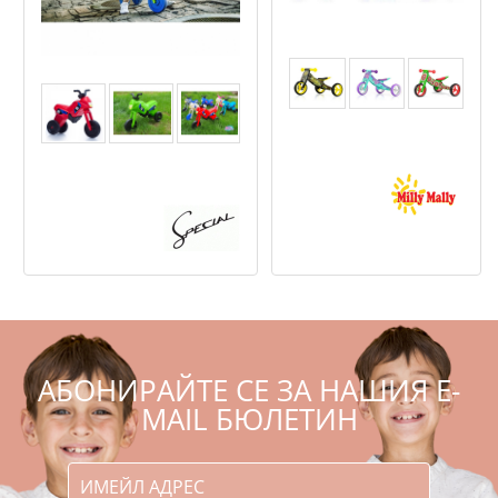
Milly Mally Jake -
Колело за баланс 2
Enduro Maxi - Детско
в 1
колело за баланс за
над 1,5 г
,96
,01
65
129
€
лв.
,50
,99
45
88
€
лв.
АБОНИРАЙТЕ СЕ ЗА НАШИЯ E-
MAIL БЮЛЕТИН